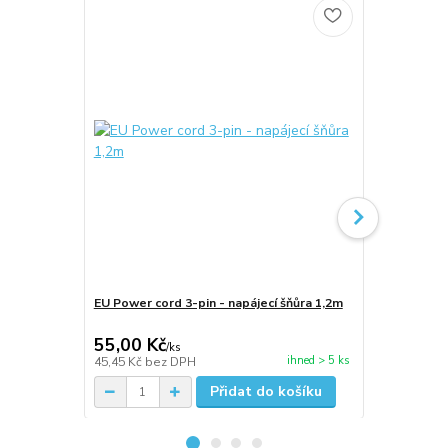
EU Power cord 3-pin - napájecí šňůra 1,2m
Kabel síťov
pin - 1m
55,00 Kč
55,00 Kč
/
ks
ihned > 5 ks
45,45 Kč
bez DPH
45,45 Kč
bez
Přidat do košíku