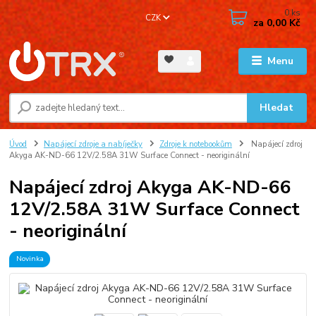
0
ks
CZK
za
0,00 Kč
Menu
Hledat
Úvod
Napájecí zdroje a nabíječky
Zdroje k notebookům
Napájecí zdroj
Akyga AK-ND-66 12V/2.58A 31W Surface Connect - neoriginální
Napájecí zdroj Akyga AK-ND-66
12V/2.58A 31W Surface Connect
- neoriginální
Novinka