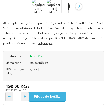
AC adaptér, nabíječka, napájecí zdroj vhodný pro Microsoft Surface Pro 3
Surface Pro 4 Přívodní kabel není součástí dodávky !!! Můžete objednat v
záložce Související zboží Pokud si nejste jisti správným výběrem
napájecího zdroje, můžete zkusit použít VYHLEDÁVAČ AKYGA Parametry
produktu: Vstupní napě...
celý popis
Dostupnost
ihned 2 ks
Měrná cena
499,00 Kč / ks
*RP - napájecí
1,21 Kč
zdroje
499,00 Kč
/
ks
412,40 Kč
bez DPH
Přidat do košíku