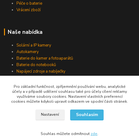
Péče o baterie
Vrácení zboží
Naše nabídka
Solární a IP kamery
Autokamery
Baterie do kamer a fotoaparátů
Baterie do notebooků
Napájecí zdroje a nabíječky
Pro základní funkčnost, zpříjemnění používání webu, analytické
účely a v případě udělení souhlasu také pro účely cílení reklamy
Jsme na Facebooku
využíváme soubory cookies. Nastavení vlastních preferencí
cookies můžete kdykoli upravit odkazem ve spodní části stránek.
Navštívit stránku
Souhlasím
Nastavení
Souhlas můžete odmítnout
zde
.
Vytvořeno na
Eshop-rychle.cz