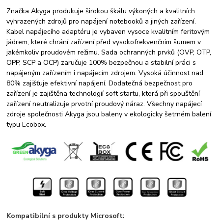
Značka Akyga produkuje širokou škálu výkoných a kvalitních
vyhrazených zdrojů pro napájení notebooků a jiných zařízení.
Kabel napájecího adaptéru je vybaven vysoce kvalitním feritovým
jádrem, které chrání zařízení před vysokofrekvenčním šumem v
jakémkoliv proudovém režimu. Sada ochranných prvků (OVP, OTP,
OPP, SCP a OCP) zaručuje 100% bezpečnou a stabilní práci s
napájeným zařízením i napájecím zdrojem. Vysoká účinnost nad
80% zajišťuje efektivní napájení. Dodatečná bezpečnost pro
zařízení je zajištěna technologií soft startu, která při spouštění
zařízení neutralizuje prvotní proudový náraz. Všechny napájecí
zdroje společnosti Akyga jsou baleny v ekologicky šetrném balení
typu Ecobox.
Kompatibilní s produkty Microsoft: