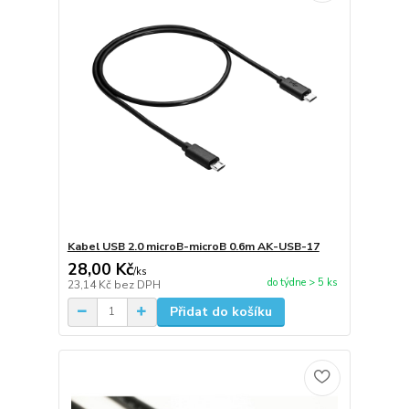
Kabel USB 2.0 microB-microB 0.6m AK-USB-17
28,00 Kč
/
ks
do týdne > 5 ks
23,14 Kč
bez DPH
Přidat do košíku