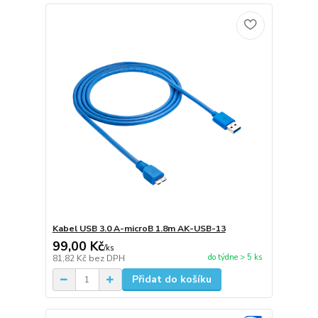
Kabel USB 3.0 A-microB 1.8m AK-USB-13
99,00 Kč
/
ks
do týdne > 5 ks
81,82 Kč
bez DPH
Přidat do košíku