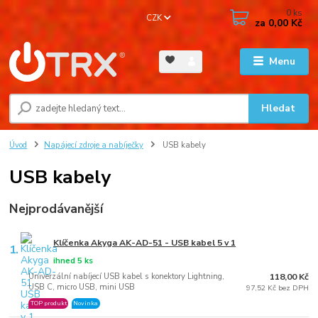
0
ks
CZK
za
0,00 Kč
Menu
Hledat
Úvod
Napájecí zdroje a nabíječky
USB kabely
USB kabely
Nejprodávanější
Klíčenka Akyga AK-AD-51 - USB kabel 5 v 1
1.
ihned 5 ks
Univerzální nabíjecí USB kabel s konektory Lightning,
118,00 Kč
USB C, micro USB, mini USB
97,52 Kč bez DPH
TOP produkt
Novinka