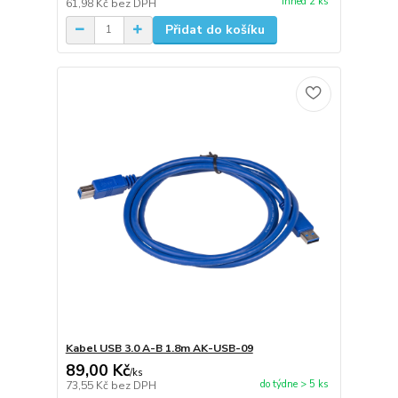
ihned 2 ks
61,98 Kč
bez DPH
Přidat do košíku
Kabel USB 3.0 A-B 1.8m AK-USB-09
89,00 Kč
/
ks
do týdne > 5 ks
73,55 Kč
bez DPH