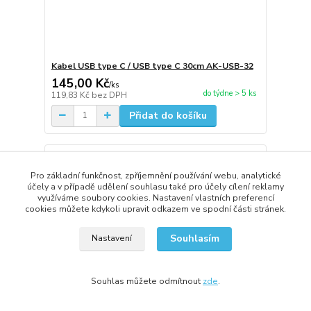
Kabel USB type C / USB type C 30cm AK-USB-32
145,00 Kč
/
ks
do týdne > 5 ks
119,83 Kč
bez DPH
Přidat do košíku
Pro základní funkčnost, zpříjemnění používání webu, analytické
účely a v případě udělení souhlasu také pro účely cílení reklamy
využíváme soubory cookies. Nastavení vlastních preferencí
cookies můžete kdykoli upravit odkazem ve spodní části stránek.
Souhlasím
Nastavení
Souhlas můžete odmítnout
zde
.