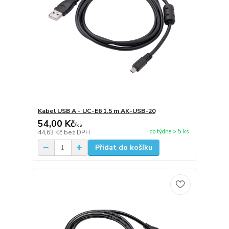
Kabel USB A - UC-E6 1.5 m AK-USB-20
54,00 Kč
/
ks
do týdne > 5 ks
44,63 Kč
bez DPH
Přidat do košíku