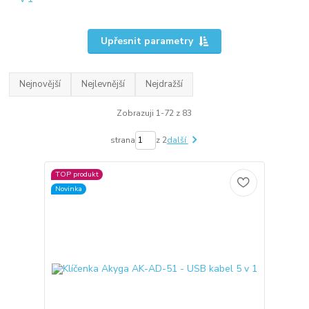
Upřesnit parametry
Nejnovější
Nejlevnější
Nejdražší
Zobrazuji 1-72 z 83
strana
z 2
další
TOP produkt
Novinka