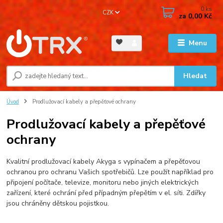
0
ks
CZK
za
0,00 Kč
Menu
Hledat
Úvod
Prodlužovací kabely a přepěťové ochrany
Prodlužovací kabely a přepěťové
ochrany
Kvalitní prodlužovací kabely Akyga s vypínačem a přepěťovou
ochranou pro ochranu Vašich spotřebičů. Lze použít například pro
připojení počítače, televize, monitoru nebo jiných elektrických
zařízení, které ochrání před případným přepětím v el. síti. Zdířky
jsou chráněny dětskou pojistkou.