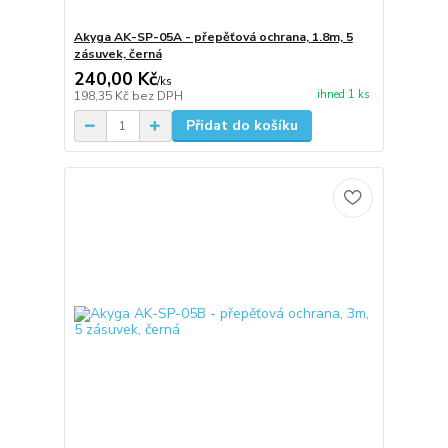
Akyga AK-SP-05A - přepěťová ochrana, 1.8m, 5
zásuvek, černá
240,00 Kč
/
ks
ihned 1 ks
198,35 Kč
bez DPH
Přidat do košíku