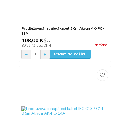
Prodlužovací napájecí kabel 5.0m Akyga AK-PC-
11A
108,00 Kč
/
ks
do týdne
89,26 Kč
bez DPH
Přidat do košíku