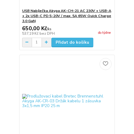
USB Nabíječka Akyga AK-CH-21 AC 230V + USB-A
+ 2x USB-C PD 5-20V / max. 5A 65W Quick Charge
3.0 GaN
650,00 Kč
/
ks
do týdne
537,19 Kč
bez DPH
Přidat do košíku