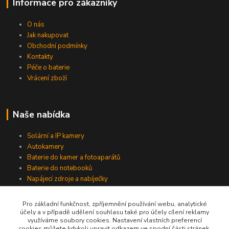
Informace pro zákazníky
O nás
Jak nakupovat
Obchodní podmínky
Kontakty
Péče o baterie
Vrácení zboží
Naše nabídka
Solární a IP kamery
Autokamery
Baterie do kamer a fotoaparátů
Baterie do notebooků
Napájecí zdroje a nabíječky
Pro základní funkčnost, zpříjemnění používání webu, analytické
účely a v případě udělení souhlasu také pro účely cílení reklamy
Jsme na Facebooku
využíváme soubory cookies. Nastavení vlastních preferencí
cookies můžete kdykoli upravit odkazem ve spodní části stránek.