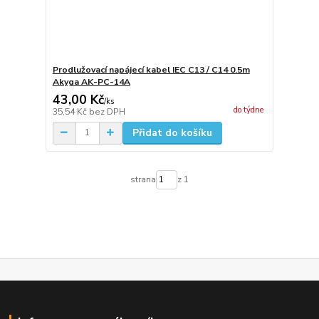
Prodlužovací napájecí kabel IEC C13 / C14 0.5m
Akyga AK-PC-14A
43,00 Kč
/
ks
do týdne
35,54 Kč
bez DPH
Přidat do košíku
strana
z 1