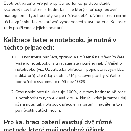
životnost baterie. Pro jeho správnou funkci je třeba sladit
skutečný stav baterie s hodnotami, se kterými pracuje power
managment. Tyto hodnoty se po nějáké době užívání mohou mírně
lišit a způsobit tak nesprávné vyhodnocení stavu baterie. Kalibraci
tedy použijeme k jejich srovnání.
Kalibrace baterie notebooku je nutná v
těchto případech:
LED kontrolka nabíjení, zpravidla umístěná na předním čele
Vašeho notebooku, signalizuje stav plného nabití Vašeho
notebooku (viz. Uživatelská příručka - popis stavových LED
indikátorů), ale údaj v dolní liště pracovní plochy Vašeho
operačního systému je nižší než 100%.
Stav nabití baterie ukazuje 100%, ale tato hodnota při práci
s notebookem rychle klesá k nule. Navíc i když je tento údaj
již na nule, tak notebook pracuje na baterii i nadále, a to i
po několik dalších hodin.
Pro kalibraci baterií existují dvě různé
metody, které mají podobný účinek