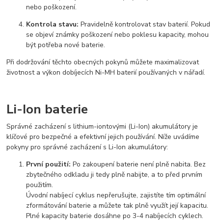
nebo poškození.
Kontrola stavu:
Pravidelně kontrolovat stav baterií. Pokud
se objeví známky poškození nebo poklesu kapacity, mohou
být potřeba nové baterie.
Při dodržování těchto obecných pokynů můžete maximalizovat
životnost a výkon dobíjecích Ni-MH baterií používaných v nářadí.
Li-Ion baterie
Správné zacházení s lithium-iontovými (Li-Ion) akumulátory je
klíčové pro bezpečné a efektivní jejich používání. Níže uvádíme
pokyny pro správné zacházení s Li-Ion akumulátory:
První použití:
Po zakoupení baterie není plně nabita. Bez
zbytečného odkladu ji tedy plně nabijte, a to před prvním
použitím.
Úvodní nabíjecí cyklus nepřerušujte, zajistíte tím optimální
zformátování baterie a můžete tak plně využít její kapacitu.
Plné kapacity baterie dosáhne po 3-4 nabíjecích cyklech.