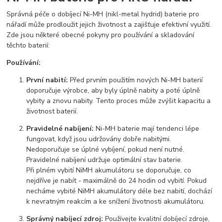
Správná péče o dobíjecí Ni-MH (nikl-metal hydrid) baterie pro
nářadí může prodloužit jejich životnost a zajišťuje efektivní využití.
Zde jsou některé obecné pokyny pro používání a skladování
těchto baterií:
Používání:
První nabití:
Před prvním použitím nových Ni-MH baterií
doporučuje výrobce, aby byly úplně nabity a poté úplně
vybity a znovu nabity. Tento proces může zvýšit kapacitu a
životnost baterií.
Pravidelné nabíjení:
Ni-MH baterie mají tendenci lépe
fungovat, když jsou udržovány dobře nabitými.
Nedoporučuje se úplné vybíjení, pokud není nutné.
Pravidelné nabíjení udržuje optimální stav baterie.
Při plném vybití NiMH akumulátoru se doporučuje, co
nejdříve je nabít - maximálně do 24 hodin od vybití. Pokud
necháme vybité NiMH akumulátory déle bez nabití, dochází
k nevratným reakcím a ke snížení životnosti akumulátoru.
Správný nabíjecí zdroj:
Používejte kvalitní dobíjecí zdroje,