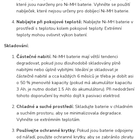
které jsou navrženy pro Ni-MH baterie. Vyhněte se použití
nabíječek, které nejsou určeny pro dobíjecí Ni-MH baterie.
Nabíjejte při pokojové teplotě:
Nabíjejte Ni-MH baterie v
prostředí s teplotou kolem pokojové teploty. Extrémní
teploty mohou ovlivnit výkon baterií.
Skladování:
Částečné nabití:
Ni-MH baterie mají větší tendenci
degradovat, pokud jsou dlouhodobě skladovány plně
nabitými nebo úplně vybitými. Ideální je skladovat je
částečně nabité a cca každých 6 měsíců je třeba je dobít asi
o 50 % jmenovité kapacity (pokud má akumulátor kapacitu
3 Ah, je nutno dodat 1.5 Ah do akumulátoru). Při nedodržení
tohoto doporučení by mohlo dojít k pasivaci elektrod.
Chladné a suché prostředí:
Skladujte baterie v chladném
a suchém prostoru, aby se minimalizovala degradace.
Vyhněte se extrémním teplotám.
Používejte ochranné krytky:
Pokud jsou baterie odpojeny
od nářadí, použijte ochranné krytky, aby se zabránilo zkratu