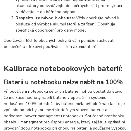
akumulátory odevzdávejte do sběrných míst pro recyklaci.
Nedávejte je do běžného odpadu.
Respektujte návod k obsluze:
Vždy dodržujte návod k
obsluze od výrobce akumulátorů a zařízení. Obsahuje
specifická doporučení pro daný model.
Dodržování těchto obecných pokynů vám pomůže zachovat
bezpečné a efektivní používání Li-Ion akumulátorů.
Kalibrace notebookových baterií:
Baterii u notebooku nelze nabít na 100%
Při používání notebooku se li-Ion baterie mohou dostat do stavu,
že indikace hodnoty nabití baterie v operačním systému
nedosáhne 100%, přestože by baterie měla být plně nabita. To je
způsobeno odchylkou mezi skutečným stavem baterie a
hodnotami power managmentu notebooku. Současné notebooky
obsahují managment pro úsporu energie, který zajišťuje optimální
provozní dobu notebooku při chodu na baterii a současně vysokou