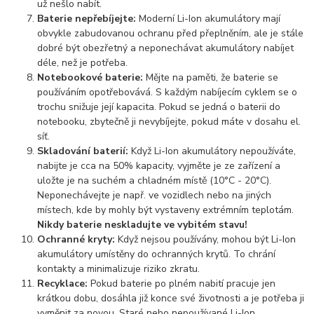
už nešlo nabít.
Baterie nepřebíjejte:
Moderní Li-Ion akumulátory mají
obvykle zabudovanou ochranu před přeplněním, ale je stále
dobré být obezřetný a neponechávat akumulátory nabíjet
déle, než je potřeba.
Notebookové baterie:
Mějte na paměti, že baterie se
používáním opotřebovává. S každým nabíjecím cyklem se o
trochu snižuje její kapacita. Pokud se jedná o baterii do
notebooku, zbytečně ji nevybíjejte, pokud máte v dosahu el.
síť.
Skladování baterií:
Když Li-Ion akumulátory nepoužíváte,
nabijte je cca na 50% kapacity, vyjměte je ze zařízení a
uložte je na suchém a chladném místě (10°C - 20°C).
Neponechávejte je např. ve vozidlech nebo na jiných
místech, kde by mohly být vystaveny extrémním teplotám.
Nikdy baterie neskladujte ve vybitém stavu!
Ochranné kryty:
Když nejsou používány, mohou být Li-Ion
akumulátory umístěny do ochranných krytů. To chrání
kontakty a minimalizuje riziko zkratu.
Recyklace:
Pokud baterie po plném nabití pracuje jen
krátkou dobu, dosáhla již konce své životnosti a je potřeba ji
vyměnit za novou. Staré nebo nepoužívané Li-Ion