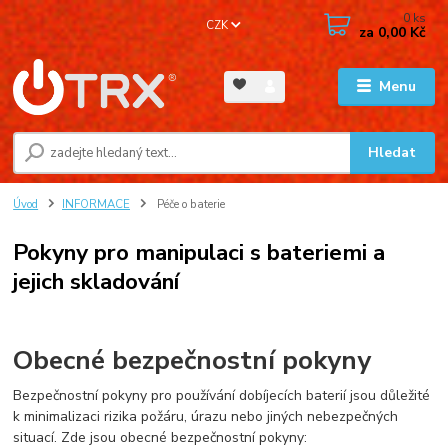
0
ks
CZK
za
0,00 Kč
Menu
Hledat
Úvod
INFORMACE
Péče o baterie
Pokyny pro manipulaci s bateriemi a
jejich skladování
Obecné bezpečnostní pokyny
Bezpečnostní pokyny pro používání dobíjecích baterií jsou důležité
k minimalizaci rizika požáru, úrazu nebo jiných nebezpečných
situací. Zde jsou obecné bezpečnostní pokyny: