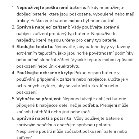
Nepoužívejte poškozené baterie:
Nikdy nepoužívejte
dobíjecí baterie, které jsou poškozené, vyboulené nebo mají
trhliny. Poškozené baterie mohou být nebezpečné.
Správná nabíjecí zařízení:
Vždy používejte správné
nabíjecí zařízení pro daný typ baterie. Nepoužívejte
nabíječky, které nejsou určeny pro daný typ baterie.
Sledujte teplotu:
Nedovolte, aby baterie byly vystaveny
extrémním teplotám, jako jsou horké povětrnostní podmínky
nebo přímé sluneční záření. Vysoké teploty mohou způsobit
poškození nebo únik elektrolytu.
Používejte ochranné kryty:
Pokud nejsou baterie v
používání, připojené k zařízení nebo nabíječce, uložte je v
ochranných krytech, aby se zabránilo zkratům nebo
poškození.
Vyhněte se přebíjení:
Neponechávejte dobíjecí baterie
připojené k nabíječce déle, než je potřeba. Přebíjení může
způsobit přehřátí nebo jiná nebezpečí.
Správné napětí a polarita:
Vždy používejte baterie s
správným napětím a dodržujte správnou polaritu.
Nesprávné použití může způsobit poškození baterií nebo
zařízení.