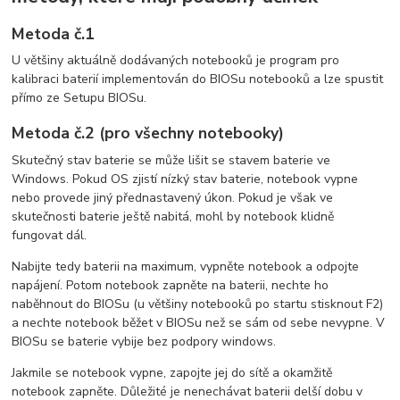
Metoda č.1
U většiny aktuálně dodávaných notebooků je program pro
kalibraci baterií implementován do BIOSu notebooků a lze spustit
přímo ze Setupu BIOSu.
Metoda č.2 (pro všechny notebooky)
Skutečný stav baterie se může lišit se stavem baterie ve
Windows. Pokud OS zjistí nízký stav baterie, notebook vypne
nebo provede jiný přednastavený úkon. Pokud je však ve
skutečnosti baterie ještě nabitá, mohl by notebook klidně
fungovat dál.
Nabijte tedy baterii na maximum, vypněte notebook a odpojte
napájení. Potom notebook zapněte na baterii, nechte ho
naběhnout do BIOSu (u většiny notebooků po startu stisknout F2)
a nechte notebook běžet v BIOSu než se sám od sebe nevypne. V
BIOSu se baterie vybije bez podpory windows.
Jakmile se notebook vypne, zapojte jej do sítě a okamžitě
notebook zapněte. Důležité je nenechávat baterii delší dobu v