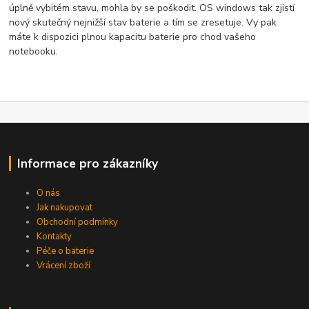
úplně vybitém stavu, mohla by se poškodit. OS windows tak zjistí
nový skutečný nejnižší stav baterie a tím se zresetuje. Vy pak
máte k dispozici plnou kapacitu baterie pro chod vašeho
notebooku.
Informace pro zákazníky
O nás
Jak nakupovat
Obchodní podmínky
Kontakty
Péče o baterie
Vrácení zboží