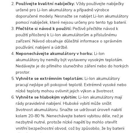
Používejte kvalitní nabíječky:
Vždy používejte nabíječky
určené pro Li-Ion akumulátory a případně výrobce
doporučené modely. Nesnažte se nabíjet Li-Ion akumulátory
pomocí nabíječek, které nejsou určeny pro tento typ baterií.
Přečtěte si návod k použití:
Pečlivě přečtěte návod k
použití přiložený k Li-Ion akumulátorům a příslušnému
zařízení. Návod obsahuje důležité informace o správném
používání, nabíjení a údržbě.
Neponechávejte akumulátory v horku:
Li-Ion
akumulátory by neměly být vystaveny vysokým teplotám.
Nedávejte je do přímého slunečního záření nebo do horkých
prostor.
Vyhněte se extrémním teplotám:
Li-Ion akumulátory
pracují nejlépe při pokojové teplotě. Extrémně vysoké nebo
nízké teploty mohou ovlivnit jejich výkon a životnost.
Vyhněte se hlubokým vybitím:
Li-Ion akumulátory mají
rády pravidelné nabíjení. Hluboké vybití může snížit
životnost akumulátoru. Snažte se udržovat úroveň nabití
kolem 20-80 %. Nenechávejte baterii vybitou déle, než je
nezbytně nutné, protože nízké napětí by mohlo otevřít
vnitřní bezpečnostní obvod, což by způsobilo, že by baterii