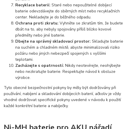
Recyklace baterií:
Staré nebo nepoužitelné dobíjecí
baterie odevzdávejte do sběrných míst nebo recyklačních
center. Nekladejte je do běžného odpadu.
Ochrana proti zkratu:
Vyhněte se zkratům tím, že budete
dbát na to, aby nebyly spojovány příliš blízko kovové
předměty nebo jiné baterie.
Dbejte na správný skladovací prostor:
Skladujte baterie
na suchém a chladném místě, abyste minimalizovali riziko
požáru nebo jiných nebezpečí spojených s vyššími
teplotami.
Zacházejte s opatrností:
Nikdy neotevírejte, neohýbejte
nebo nezkratujte baterie. Respektujte návod k obsluze
výrobce.
Tyto obecné bezpečnostní pokyny by měly být dodržovány při
používání, nabíjení a skladování dobíjecích baterií, ačkoliv je vždy
vhodné dodržovat specifické pokyny uvedené v návodu k použití
každé konkrétní baterie a nabíječky.
Ni-MH baterie pro AKU nářadí