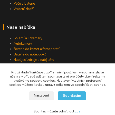
Péče o baterie
Vrácení zboží
Naše nabídka
Solární a IP kamery
Autokamery
Baterie do kamer a fotoaparátů
Baterie do notebooků
Napájecí zdroje a nabíječky
Pro základní funkčnost, zpříjemnění používání webu, analytické
účely a v případě udělení souhlasu také pro účely cílení reklamy
Jsme na Facebooku
využíváme soubory cookies. Nastavení vlastních preferencí
cookies můžete kdykoli upravit odkazem ve spodní části stránek.
Navštívit stránku
Souhlasím
Nastavení
Souhlas můžete odmítnout
zde
.