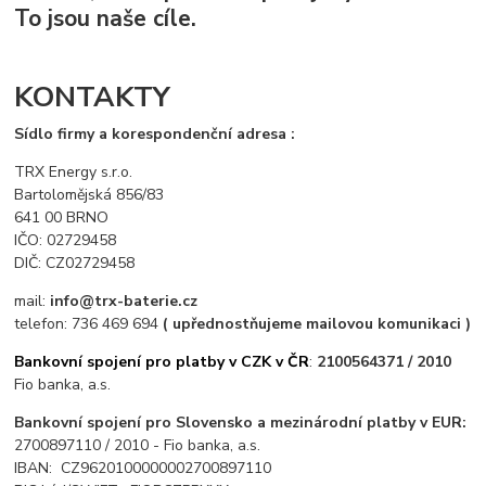
To jsou naše cíle.
KONTAKTY
Sídlo firmy a korespondenční adresa :
TRX Energy s.r.o.
Bartolomějská 856/83
641 00 BRNO
IČO: 02729458
DIČ: CZ02729458
mail:
info@trx-baterie.cz
telefon: 736 469 694
( upřednostňujeme mailovou komunikaci )
Bankovní spojení pro platby v CZK v ČR
:
2100564371 / 2010
Fio banka, a.s.
Bankovní spojení pro Slovensko a mezinárodní platby v EUR:
2700897110 / 2010 - Fio banka, a.s.
IBAN: CZ9620100000002700897110