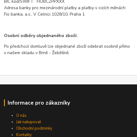
BIC kód/SWIFT: FIOBCZPPXXX
Adresa banky pro mezinárodní platby a platby v cizích měnách:
Fio banka, a.s., V Celnici 1028/10, Praha 1
Osobní odběry objednaného zboží:
Po předchozí domluvě lze objednané zboží odebrat osobně přímo
v našem skladu v Brně - Žebětíně.
Informace pro zákazníky
O nás
Jak nakupovat
Obchodní podmínky
Kontakty