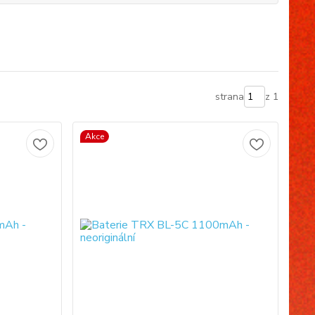
strana
z 1
Akce