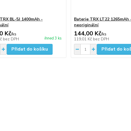
 TRX BL-5J 1400mAh -
Baterie TRX LT22 1265mAh 
nální
neoriginální
0 Kč
144,00 Kč
/
ks
/
ks
ihned 3 ks
Kč
bez DPH
119,01 Kč
bez DPH
Přidat do košíku
Přidat do ko