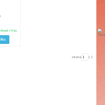
-
ihned > 5 ks
šíku
strana
z 1