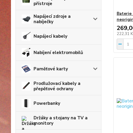
přístroje
Baterie
Napájecí zdroje a
neorigi
nabíječky
269,0
222,31 
Napájecí kabely
Nabíjení elektromobilů
Paměťové karty
Prodlužovací kabely a
přepěťové ochrany
Powerbanky
Držáky a stojany na TV a
monitory