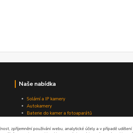
Naše nabídka
Solární a IP kamery
Autokamery
Baterie do kamer a fotoaparátů
Baterie do notebooků
Napájecí zdroje a nabíječky
čnost, zpříjemnění používání webu, analytické účely a v případě udělení