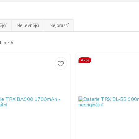
jší
Nejlevnější
Nejdražší
1-5 z 5
Akce