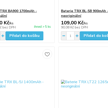
 TRX BA900 1700mAh -
Baterie TRX BL-5B 900mAh 
nální
neoriginální
0 Kč
109,00 Kč
/
ks
/
ks
ihned > 5 ks
Kč
bez DPH
90,08 Kč
bez DPH
Přidat do košíku
Přidat do ko