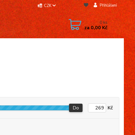
Přihlášení
CZK
0
ks
za
0,00 Kč
Do
Kč