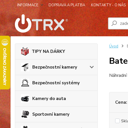
INFORMACE
DOPRAVA A PLATBA
KONTAKTY - O NÁS
Úvod
B
TIPY NA DÁRKY
Bate
Bezpečnostní kamery
Náhradní 
Bezpečnostní systémy
Kamery do auta
Cena:
Sportovní kamery
Skl