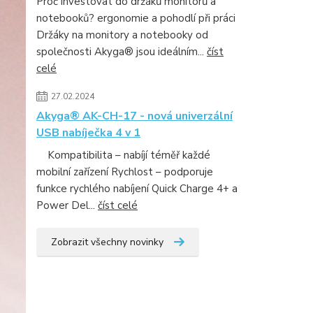
Proč investovat do držáků monitorů a
notebooků? ergonomie a pohodlí při práci
Držáky na monitory a notebooky od
společnosti Akyga® jsou ideálním...
číst
celé
27.02.2024
Akyga® AK-CH-17 - nová univerzální
USB nabíječka 4 v 1
Kompatibilita – nabíjí téměř každé
mobilní zařízení Rychlost – podporuje
funkce rychlého nabíjení Quick Charge 4+ a
Power Del...
číst celé
Zobrazit všechny novinky