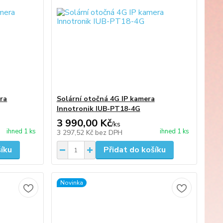
era
Solární otočná 4G IP kamera
Innotronik IUB-PT18-4G
3 990,00 Kč
/
ks
ihned 1 ks
ihned 1 ks
3 297,52 Kč
bez DPH
šíku
Přidat do košíku
Novinka