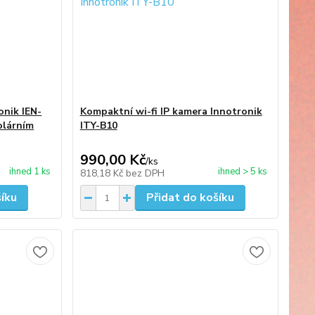
onik IEN-
Kompaktní wi-fi IP kamera Innotronik
olárním
ITY-B10
990,00 Kč
/
ks
ihned 1 ks
ihned > 5 ks
818,18 Kč
bez DPH
šíku
Přidat do košíku