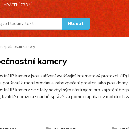
VRÁCENÍ ZBOŽÍ
Hledat
ezpečnostní kamery
ečnostní kamery
tní IP kamery jsou zařízení využívající internetový protokol (IP
 používají k monitorování a zabezpečení prostor, jako jsou domy, 
tní IP kamery se staly nezbytným nástrojem pro zajištění bezp
tě, kvalitě obrazu a snadné správě za pomoci aplikací v mobilních za