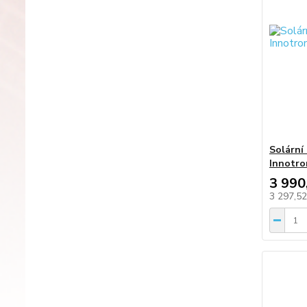
Solární
Innotro
3 990
3 297,5