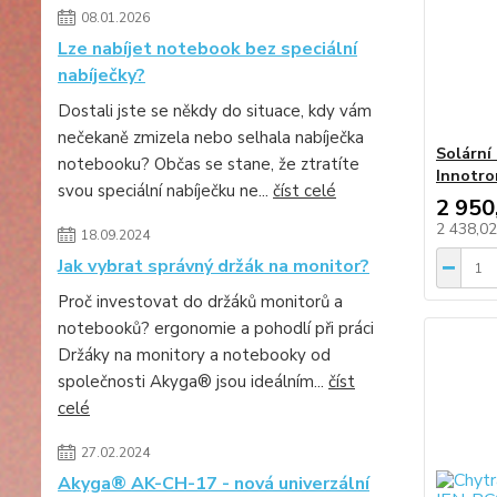
08.01.2026
Lze nabíjet notebook bez speciální
nabíječky?
Dostali jste se někdy do situace, kdy vám
nečekaně zmizela nebo selhala nabíječka
Solární
notebooku? Občas se stane, že ztratíte
Innotro
svou speciální nabíječku ne...
číst celé
2 950
2 438,0
18.09.2024
Jak vybrat správný držák na monitor?
Proč investovat do držáků monitorů a
notebooků? ergonomie a pohodlí při práci
Držáky na monitory a notebooky od
společnosti Akyga® jsou ideálním...
číst
celé
27.02.2024
Akyga® AK-CH-17 - nová univerzální