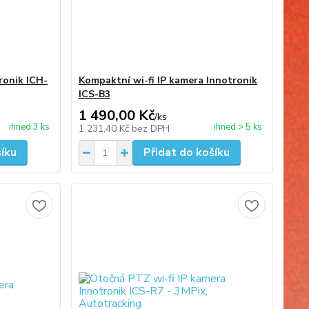
ronik ICH-
Kompaktní wi-fi IP kamera Innotronik
ICS-B3
1 490,00 Kč
/
ks
ihned 3 ks
ihned > 5 ks
1 231,40 Kč
bez DPH
šíku
Přidat do košíku