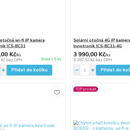
 otočná wi-fi IP kamera
Solární otočná 4G IP kamer
nik ICS-BC31
Innotronik ICS-BC31-4G
,00 Kč
3 990,00 Kč
/
ks
/
ks
ihned > 5 ks
2 Kč
bez DPH
3 297,52 Kč
bez DPH
Přidat do košíku
Přidat do ko
TOP produkt