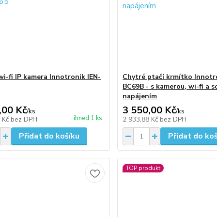
wi-fi IP kamera Innotronik IEN-
Chytré ptačí krmítko Innotr
BC69B - s kamerou, wi-fi a s
napájením
,00 Kč
3 550,00 Kč
/
ks
/
ks
ihned 1 ks
7 Kč
bez DPH
2 933,88 Kč
bez DPH
Přidat do košíku
Přidat do ko
TOP produkt