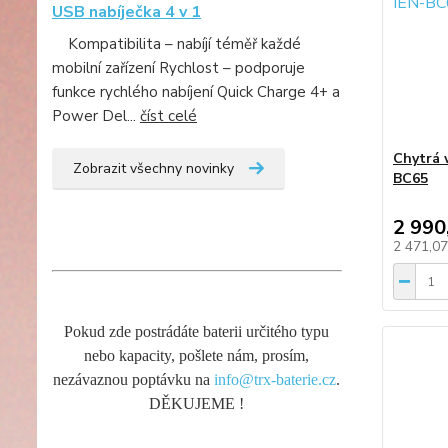
USB nabíječka 4 v 1
Kompatibilita – nabíjí téměř každé
mobilní zařízení Rychlost – podporuje
funkce rychlého nabíjení Quick Charge 4+ a
Power Del...
číst celé
Chytrá 
Zobrazit všechny novinky
BC65
2 990
2 471,0
Pokud zde postrádáte baterii určitého typu
nebo kapacity, pošlete nám, prosím,
nezávaznou poptávku na
info@trx-baterie.cz
.
DĚKUJEME !