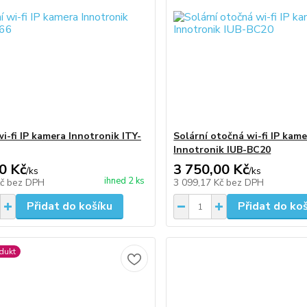
i-fi IP kamera Innotronik ITY-
Solární otočná wi-fi IP kam
Innotronik IUB-BC20
0 Kč
3 750,00 Kč
/
ks
/
ks
ihned 2 ks
Kč
bez DPH
3 099,17 Kč
bez DPH
Přidat do košíku
Přidat do ko
dukt