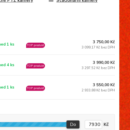
čné PTZ kamery
Stacionární kamery
3 750,00 Kč
ned 1 ks
TOP produkt
3 099,17 Kč bez DPH
3 990,00 Kč
ned 4 ks
TOP produkt
3 297,52 Kč bez DPH
3 550,00 Kč
ned 1 ks
TOP produkt
2 933,88 Kč bez DPH
Do
Kč