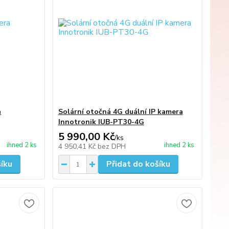
a
Solární otočná 4G duální IP kamera
Innotronik IUB-PT30-4G
5 990,00 Kč
/
ks
ihned 2 ks
ihned 2 ks
4 950,41 Kč
bez DPH
šíku
Přidat do košíku