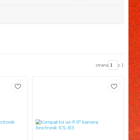
strana
z 1