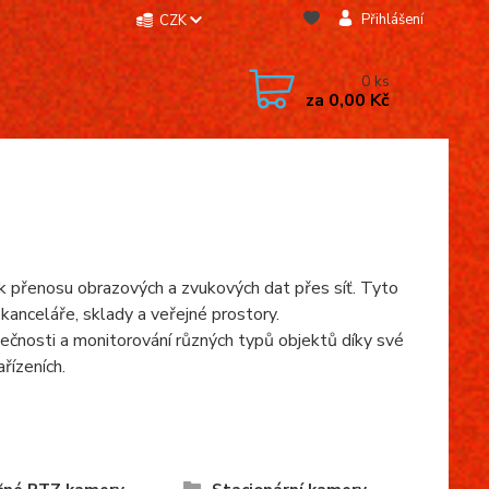
Přihlášení
CZK
0
ks
za
0,00 Kč
) k přenosu obrazových a zvukových dat přes síť. Tyto
kanceláře, sklady a veřejné prostory.
ečnosti a monitorování různých typů objektů díky své
řízeních.