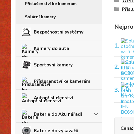
Wi-fi
Příslušenství ke kamerám
Přísl
Solární kamery
Nejpro
Bezpečnostní systémy
1.
Kamery do auta
Sportovní kamery
2.
Příslušenství ke kamerám
3.
Autopříslušenství
Baterie do Aku nářadí
Cena:
Baterie do vysavačů