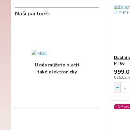
Naši partneři:
Duální w
PT66
U nás můžete platit
999,0
také elektronicky
825,62 
TOP pro