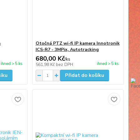
a
Otočná PTZ wi-fi IP kamera Innotronik
ICS-R7 - 3MPix, Autotracking
680,00 Kč
/
ks
ihned > 5 ks
ihned > 5 ks
561,98 Kč
bez DPH
šíku
Přidat do košíku