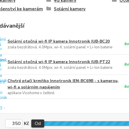
 kamery
4G kamery
Oto
ušenství ke kamerám
Solární kamery
dávanější
Solární otočná wi-fi IP kamera Innotronik IUB-BC20
ih
zcela bezdrátová, 4.0Mpix, wi-fi, solární panel + Li-Ion baterie
Solární otočná wi-fi IP kamera Innotronik IUB-PT22
ih
zcela bezdrátová, 4.0Mpix, wi-fi, solární panel + Li-Ion baterie
Chytré ptačí krmítko Innotronik IEN-BC69B - s kamerou,
ih
wi-fi a solárním napájením
aplikace Vicohome v češtině
Kč
Od