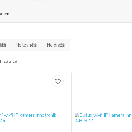
adem
jší
Nejlevnější
Nejdražší
1-28 z 28