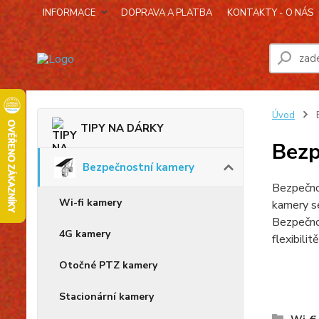
INFORMACE
DOPRAVA A PLATBA
KONTAKTY - O NÁS
Úvod
B
TIPY NA DÁRKY
Bezp
Bezpečnostní kamery
Bezpečnos
Wi-fi kamery
kamery se
Bezpečnos
4G kamery
flexibili
Otočné PTZ kamery
Stacionární kamery