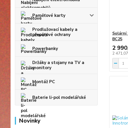
Paměťové karty
Prodlužovací kabely a
Solární
přepěťové ochrany
BC25
2 990
Powerbanky
2 471,0
Držáky a stojany na TV a
monitory
Montáž PC
Baterie li-pol modelářské
Novinky