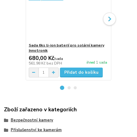
Sada 6ks li-ion baterií pro solární kamery
Solární otoč
Innotronik
IUB-BC20-4
680,00 Kč
5 990,00
/
sada
ihned 1 sada
561,98 Kč
bez DPH
4 950,41 Kč
Přidat do košíku
Zboží zařazeno v kategoriích
Bezpečnostní kamery
Příslušenství ke kamerám