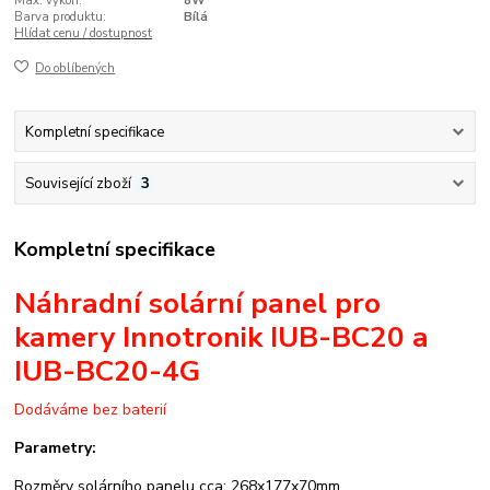
Max. výkon:
8W
Barva produktu:
Bílá
Hlídat cenu / dostupnost
Do oblíbených
Kompletní specifikace
Související zboží
3
Kompletní specifikace
Náhradní solární panel pro
kamery Innotronik IUB-BC20 a
IUB-BC20-4G
Dodáváme bez baterií
Parametry:
Rozměry solárního panelu cca: 268x177x70mm