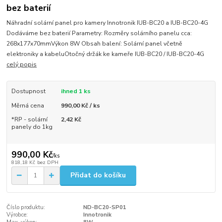
bez baterií
Náhradní solární panel pro kamery Innotronik IUB-BC20 a IUB-BC20-4G
Dodáváme bez baterií Parametry: Rozměry solárního panelu cca:
268x177x70mmVýkon 8W Obsah balení: Solární panel včetně
elektroniky a kabeluOtočný držák ke kameře IUB-BC20 / IUB-BC20-4G
celý popis
Dostupnost
ihned 1 ks
Měrná cena
990,00 Kč / ks
*RP - solární
2,42 Kč
panely do 1kg
990,00 Kč
/
ks
818,18 Kč
bez DPH
Přidat do košíku
Číslo produktu:
ND-BC20-SP01
Výrobce:
Innotronik