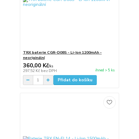
TRX baterie CGR-D08S - Li-Ion 1200mAh -
neoriginální
360,00 Kč
/
ks
ihned > 5 ks
297,52 Kč
bez DPH
Přidat do košíku