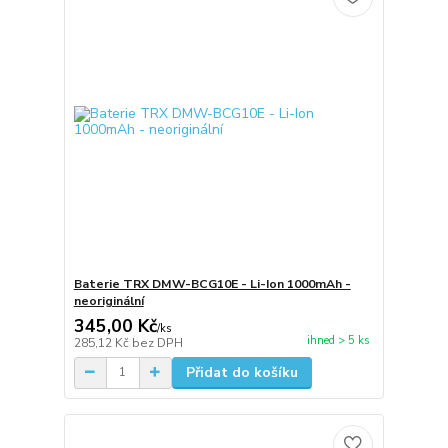
Baterie TRX DMW-BCG10E - Li-Ion 1000mAh -
neoriginální
345,00 Kč
/
ks
ihned > 5 ks
285,12 Kč
bez DPH
Přidat do košíku