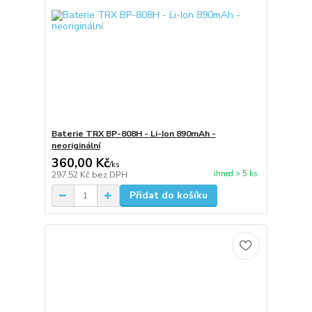
Baterie TRX BP-808H - Li-Ion 890mAh -
neoriginální
360,00 Kč
/
ks
ihned > 5 ks
297,52 Kč
bez DPH
Přidat do košíku