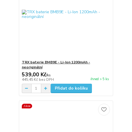
TRX baterie BMB9E - Li-Ion 1200mAh -
neoriginální
539,00 Kč
/
ks
ihned > 5 ks
445,45 Kč
bez DPH
Přidat do košíku
Akce