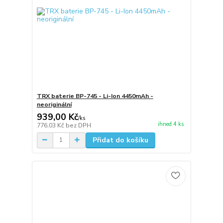
TRX baterie BP-745 - Li-Ion 4450mAh -
neoriginální
939,00 Kč
/
ks
ihned 4 ks
776,03 Kč
bez DPH
Přidat do košíku