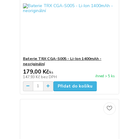
Baterie TRX CGA-S005 - Li-Ion 1400mAh -
neoriginální
179,00 Kč
/
ks
ihned > 5 ks
147,93 Kč
bez DPH
Přidat do košíku