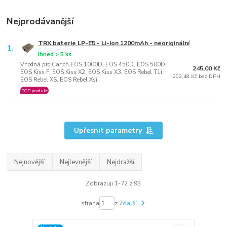
Nejprodávanější
TRX baterie LP-E5 - Li-Ion 1200mAh - neoriginální
1.
ihned > 5 ks
Vhodná pro Canon EOS 1000D, EOS 450D, EOS 500D,
245,00 Kč
EOS Kiss F, EOS Kiss X2, EOS Kiss X3, EOS Rebel T1i,
202,48 Kč bez DPH
EOS Rebel XS, EOS Rebel Xsi
TOP produkt
Upřesnit parametry
Nejnovější
Nejlevnější
Nejdražší
Zobrazuji 1-72 z 93
strana
z 2
další