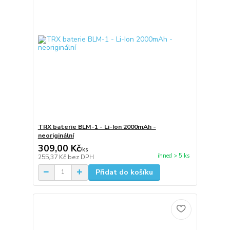
TRX baterie BLM-1 - Li-Ion 2000mAh -
neoriginální
309,00 Kč
/
ks
ihned > 5 ks
255,37 Kč
bez DPH
Přidat do košíku