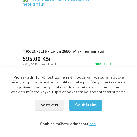
TRX EN-EL15 - Li-Ion 2550mAh - neoriginální
595,00 Kč
/
ks
ihned > 5 ks
491,74 Kč
bez DPH
Přidat do košíku
Pro základní funkčnost, zpříjemnění používání webu, analytické
účely a v případě udělení souhlasu také pro účely cílení reklamy
využíváme soubory cookies. Nastavení vlastních preferencí
cookies můžete kdykoli upravit odkazem ve spodní části stránek.
Souhlasím
Nastavení
Souhlas můžete odmítnout
zde
.