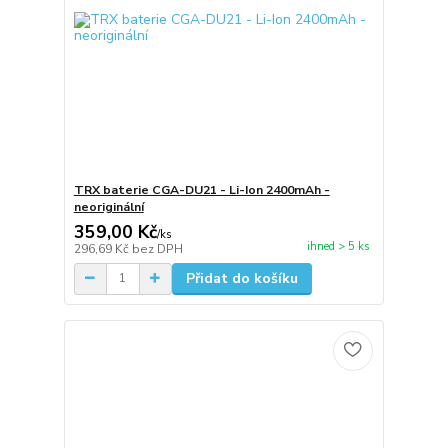
TRX baterie CGA-DU21 - Li-Ion 2400mAh -
neoriginální
359,00 Kč
/
ks
ihned > 5 ks
296,69 Kč
bez DPH
Přidat do košíku