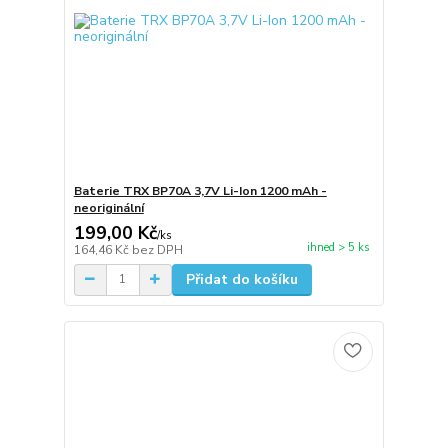
Baterie TRX BP70A 3,7V Li-Ion 1200 mAh -
neoriginální
199,00 Kč
/
ks
ihned > 5 ks
164,46 Kč
bez DPH
Přidat do košíku