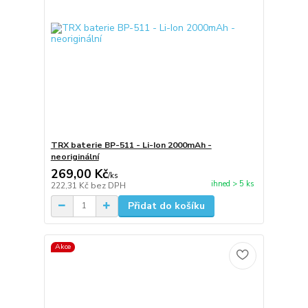
TRX baterie BP-511 - Li-Ion 2000mAh -
neoriginální
269,00 Kč
/
ks
ihned > 5 ks
222,31 Kč
bez DPH
Přidat do košíku
Akce