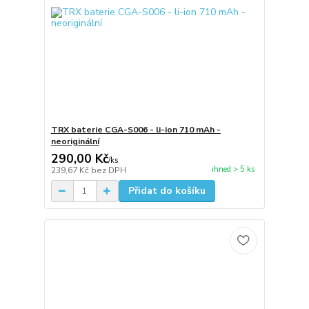
TRX baterie CGA-S006 - li-ion 710 mAh -
neoriginální
290,00 Kč
/
ks
ihned > 5 ks
239,67 Kč
bez DPH
Přidat do košíku