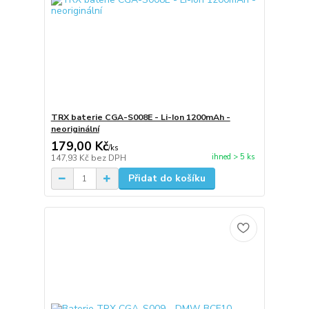
TRX baterie CGA-S008E - Li-Ion 1200mAh -
neoriginální
179,00 Kč
/
ks
ihned > 5 ks
147,93 Kč
bez DPH
Přidat do košíku