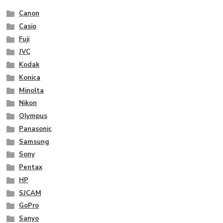
Canon
Casio
Fuji
JVC
Kodak
Konica
Minolta
Nikon
Olympus
Panasonic
Samsung
Sony
Pentax
HP
SJCAM
GoPro
Sanyo