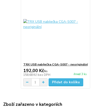
TRX USB nabíječka CGA-S007 - neoriginální
192,00 Kč
/
ks
ihned 3 ks
158,68 Kč
bez DPH
Přidat do košíku
Zboží zařazeno v kategoriích