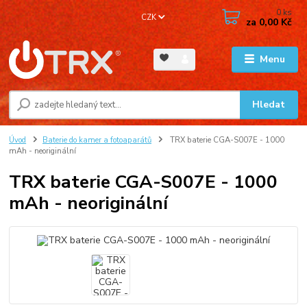
0
ks
CZK
za
0,00 Kč
Menu
Hledat
Úvod
Baterie do kamer a fotoaparátů
TRX baterie CGA-S007E - 1000
mAh - neoriginální
TRX baterie CGA-S007E - 1000
mAh - neoriginální