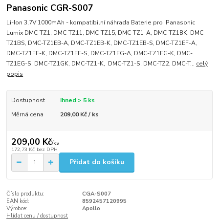
Panasonic CGR-S007
Li-Ion 3,7V 1000mAh - kompatibilní náhrada Baterie pro Panasonic
Lumix DMC-TZ1, DMC-TZ11, DMC-TZ15, DMC-TZ1-A, DMC-TZ1BK, DMC-
TZ1BS, DMC-TZ1EB-A, DMC-TZ1EB-K, DMC-TZ1EB-S, DMC-TZ1EF-A,
DMC-TZ1EF-K, DMC-TZ1EF-S, DMC-TZ1EG-A, DMC-TZ1EG-K, DMC-
TZ1EG-S, DMC-TZ1GK, DMC-TZ1-K, DMC-TZ1-S, DMC-TZ2, DMC-T...
celý
popis
Dostupnost
ihned > 5 ks
Měrná cena
209,00 Kč / ks
209,00 Kč
/
ks
172,73 Kč
bez DPH
Přidat do košíku
Číslo produktu:
CGA-S007
EAN kód:
8592457120995
Výrobce:
Apollo
Hlídat cenu / dostupnost