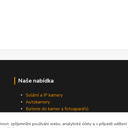
Naše nabídka
Solární a IP kamery
Autokamery
Baterie do kamer a fotoaparátů
Baterie do notebooků
Napájecí zdroje a nabíječky
čnost, zpříjemnění používání webu, analytické účely a v případě udělení