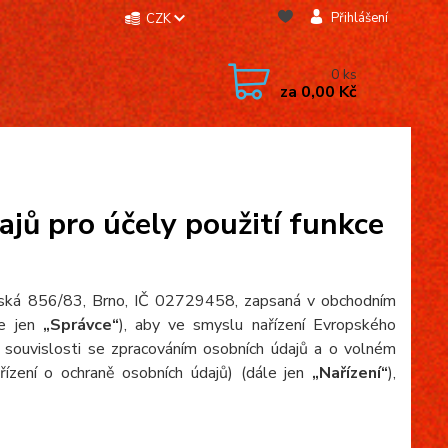
Přihlášení
CZK
0
ks
za
0,00 Kč
jů pro účely použití funkce
ějská 856/83, Brno, IČ 02729458, zapsaná v obchodním
le jen
„Správce“
), aby ve smyslu nařízení Evropského
souvislosti se zpracováním osobních údajů a o volném
řízení o ochraně osobních údajů) (dále jen
„Nařízení“
),