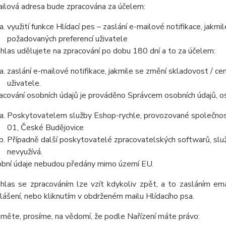
ilová adresa bude zpracována za účelem:
využití funkce Hlídací pes – zaslání e-mailové notifikace, jak
požadovaných preferencí uživatele
hlas udělujete na zpracování po dobu
180 dní a t
o za účelem:
zaslání e-mailové notifikace, jakmile se změní skladovost / 
uživatele.
acování osobních údajů je prováděno Správcem osobních údajů, os
Poskytovatelem služby Eshop-rychle, provozované společnost
01, České Budějovice
Případně další poskytovatelé zpracovatelských softwarů, služ
nevyužívá.
bní úd
aje nebudou předá
ny mimo území EU.
hlas se zpracováním lze vzít kdykoliv zpět,
a to zasláním emai
lášení, nebo kliknutím v obdrženém mailu Hlídacího psa.
měte, prosíme, na vědomí, že podle Nařízení máte právo: