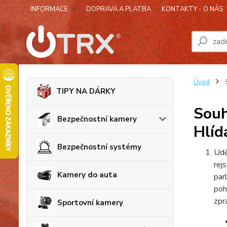
INFORMACE
DOPRAVA A PLATBA
KONTAKTY - O NÁS
Úvod
S
TIPY NA DÁRKY
Souh
Bezpečnostní kamery
Hlíd
Bezpečnostní systémy
Udě
rej
Kamery do auta
par
poh
zpr
Sportovní kamery