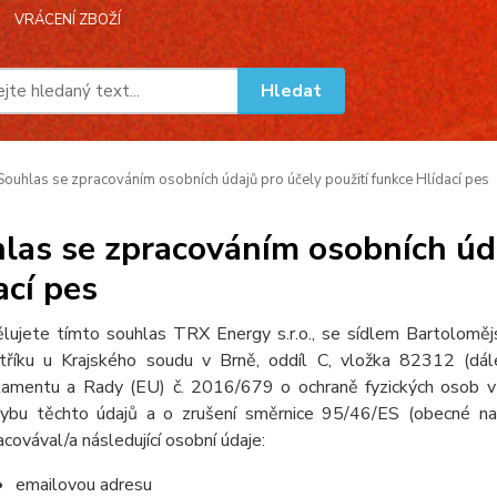
VRÁCENÍ ZBOŽÍ
Hledat
ouhlas se zpracováním osobních údajů pro účely použití funkce Hlídací pes
las se zpracováním osobních úda
ací pes
lujete tímto souhlas TRX Energy s.r.o., se sídlem Bartolom
stříku u Krajského soudu v Brně, oddíl C, vložka 82312
(dá
lamentu a Rady (EU) č. 2016/679 o ochraně fyzických osob v 
ybu těchto údajů a o zrušení směrnice 95/46/ES (obecn
é na
acovával/a následující osobní údaje:
emailovou adresu