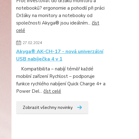
Proč investovat do držáků monitorů a
notebooků? ergonomie a pohodlí při práci
Držáky na monitory a notebooky od
společnosti Akyga® jsou ideálním...
číst
celé
27.02.2024
Akyga® AK-CH-17 - nová univerzální
USB nabíječka 4 v 1
Kompatibilita – nabíjí téměř každé
mobilní zařízení Rychlost – podporuje
funkce rychlého nabíjení Quick Charge 4+ a
Power Del...
číst celé
Zobrazit všechny novinky