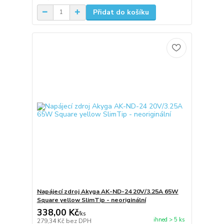
Přidat do košíku
Napájecí zdroj Akyga AK-ND-24 20V/3.25A 65W
Square yellow SlimTip - neoriginální
338,00 Kč
/
ks
ihned > 5 ks
279,34 Kč
bez DPH