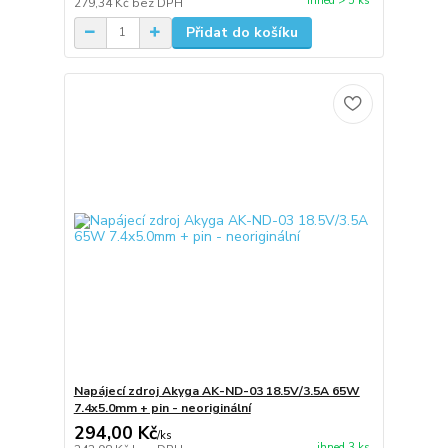
ihned > 5 ks
279,34 Kč
bez DPH
Přidat do košíku
Napájecí zdroj Akyga AK-ND-03 18.5V/3.5A 65W
7.4x5.0mm + pin - neoriginální
294,00 Kč
/
ks
ihned 3 ks