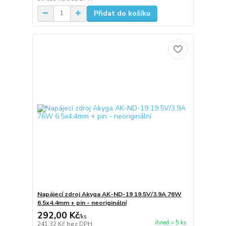
Přidat do košíku
Napájecí zdroj Akyga AK-ND-19 19.5V/3.9A 76W
6.5x4.4mm + pin - neoriginální
292,00 Kč
/
ks
ihned > 5 ks
241,32 Kč
bez DPH