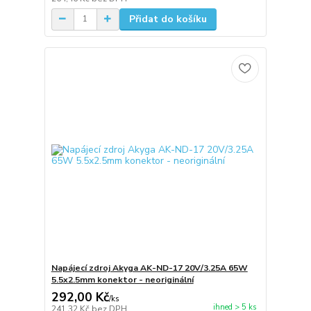
Přidat do košíku
Napájecí zdroj Akyga AK-ND-17 20V/3.25A 65W
5.5x2.5mm konektor - neoriginální
292,00 Kč
/
ks
ihned > 5 ks
241,32 Kč
bez DPH