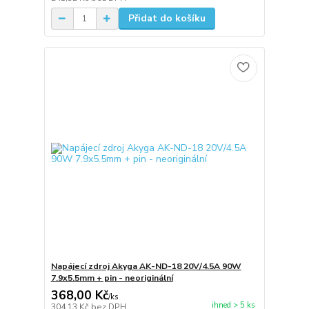
Přidat do košíku
Napájecí zdroj Akyga AK-ND-18 20V/4.5A 90W
7.9x5.5mm + pin - neoriginální
368,00 Kč
/
ks
ihned > 5 ks
304,13 Kč
bez DPH