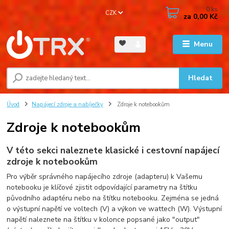
0
ks
CZK
za
0,00 Kč
Menu
Hledat
Úvod
Napájecí zdroje a nabíječky
Zdroje k notebookům
Zdroje k notebookům
V této sekci naleznete klasické i cestovní napájecí
zdroje k notebookům
Pro výběr správného napájecího zdroje (adapteru) k Vašemu
notebooku je klíčové zjistit odpovídající parametry na štítku
původního adaptéru nebo na štítku notebooku. Zejména se jedná
o výstupní napětí ve voltech (V) a výkon ve wattech (W). Výstupní
napětí naleznete na štítku v kolonce popsané jako "output"