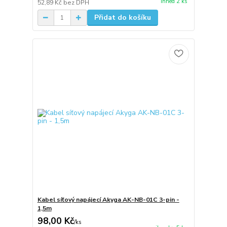
ihned 2 ks
52,89 Kč
bez DPH
Přidat do košíku
Kabel síťový napájecí Akyga AK-NB-01C 3-pin -
1,5m
98,00 Kč
/
ks