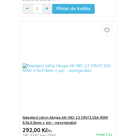
Přidat do košíku
Napájecí zdroj Akyga AK-ND-13 19V/3.15A 60W
5.5x3.0mm + pin - neoriginální
292,00 Kč
/
ks
ihned 2 ks
241,32 Kč
bez DPH