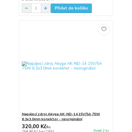
Přidat do košíku
Napájecí zdroj Akyga AK-ND-14 15V/5A 75W
6.3x3.0mm konektor - neoriginální
320,00 Kč
/
ks
ihned 2 ks
264,46 Kč
bez DPH