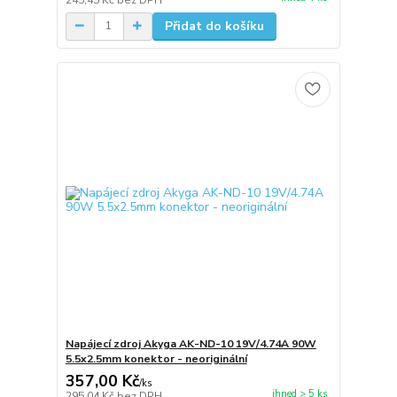
Přidat do košíku
Napájecí zdroj Akyga AK-ND-10 19V/4.74A 90W
5.5x2.5mm konektor - neoriginální
357,00 Kč
/
ks
ihned > 5 ks
295,04 Kč
bez DPH