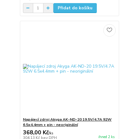
Přidat do košíku
Napájecí zdroj Akyga AK-ND-20 19.5V/4.7A 92W
6.5x4.4mm + pin - neoriginální
368,00 Kč
/
ks
ihned 2 ks
304,13 Kč
bez DPH