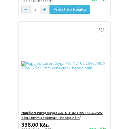
ihned 3 ks
241,32 Kč
bez DPH
Přidat do košíku
Napájecí zdroj Akyga AK-ND-02 19V/3.95A 75W
5.5x2.5mm konektor - neoriginální
338,00 Kč
/
ks