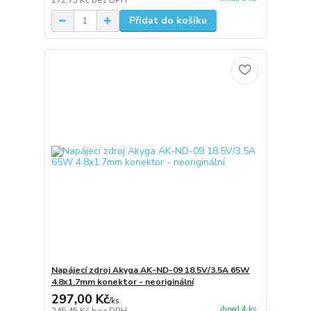
272,73 Kč
bez DPH
Přidat do košíku
Napájecí zdroj Akyga AK-ND-09 18.5V/3.5A 65W
4.8x1.7mm konektor - neoriginální
297,00 Kč
/
ks
ihned 4 ks
245,45 Kč
bez DPH