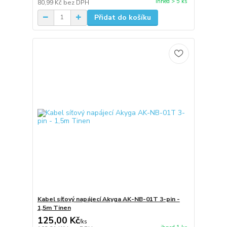
ihned > 5 ks
80,99 Kč
bez DPH
Přidat do košíku
Kabel síťový napájecí Akyga AK-NB-01T 3-pin -
1,5m Tinen
125,00 Kč
/
ks