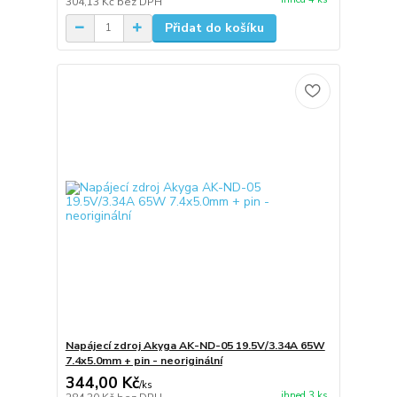
304,13 Kč
bez DPH
Přidat do košíku
Napájecí zdroj Akyga AK-ND-05 19.5V/3.34A 65W
7.4x5.0mm + pin - neoriginální
344,00 Kč
/
ks
ihned 3 ks