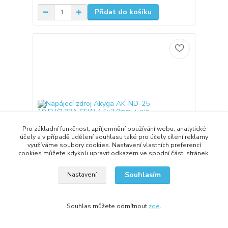
Přidat do košíku
Pro základní funkčnost, zpříjemnění používání webu, analytické
účely a v případě udělení souhlasu také pro účely cílení reklamy
využíváme soubory cookies. Nastavení vlastních preferencí
cookies můžete kdykoli upravit odkazem ve spodní části stránek.
Souhlasím
Nastavení
Napájecí zdroj Akyga AK-ND-25 19.5V/3.33A 65W
4.5x3.0mm + pin - neoriginální
Souhlas můžete odmítnout
zde
.
320,00 Kč
/
ks
ihned 2 ks
264,46 Kč
bez DPH