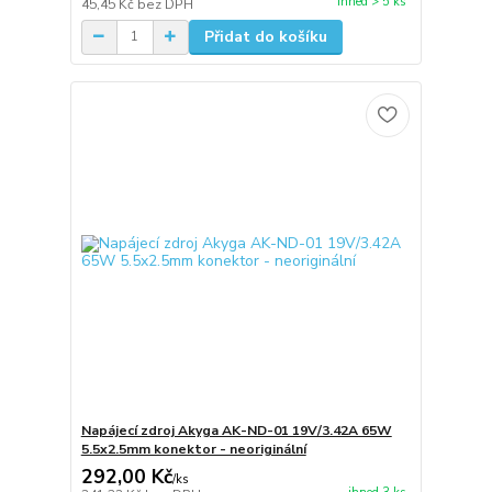
ihned > 5 ks
45,45 Kč
bez DPH
Přidat do košíku
Napájecí zdroj Akyga AK-ND-01 19V/3.42A 65W
5.5x2.5mm konektor - neoriginální
292,00 Kč
/
ks