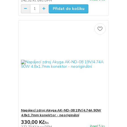
241,32 Kč
bez DPH
Přidat do košíku
Napájecí zdroj Akyga AK-ND-08 19V/4.74A 90W
4.8x1.7mm konektor - neoriginální
330,00 Kč
/
ks
ihned 5 ks