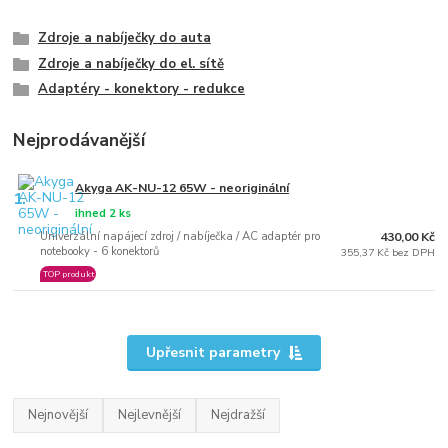
Zdroje a nabíječky do auta
Zdroje a nabíječky do el. sítě
Adaptéry - konektory - redukce
Nejprodávanější
Akyga AK-NU-12 65W - neoriginální
1.
ihned 2 ks
Univerzální napájecí zdroj / nabíječka / AC adaptér pro
430,00 Kč
notebooky - 6 konektorů
355,37 Kč bez DPH
TOP produkt
Upřesnit parametry
Nejnovější
Nejlevnější
Nejdražší