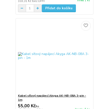
ihned 1 ks
103,31 Kč
bez DPH
Přidat do košíku
Kabel síťový napájecí Akyga AK-NB-08A 3-pin -
1m
55,00 Kč
/
ks