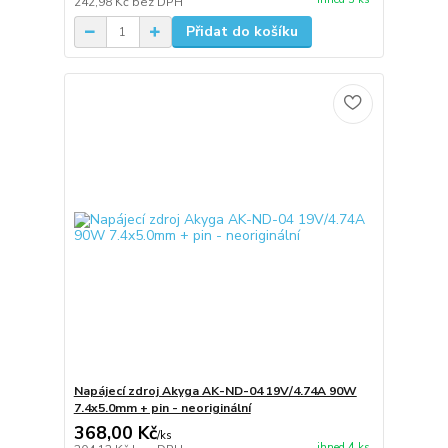
242,98 Kč
bez DPH
Přidat do košíku
Napájecí zdroj Akyga AK-ND-04 19V/4.74A 90W
7.4x5.0mm + pin - neoriginální
368,00 Kč
/
ks
ihned 4 ks