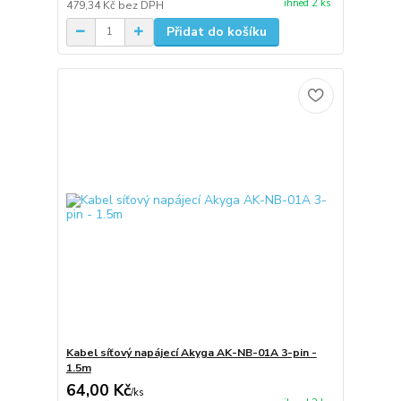
ihned 2 ks
479,34 Kč
bez DPH
Přidat do košíku
Kabel síťový napájecí Akyga AK-NB-01A 3-pin -
1.5m
64,00 Kč
/
ks