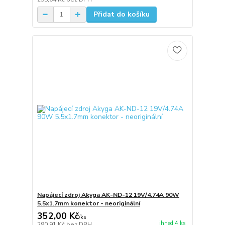
Přidat do košíku
Napájecí zdroj Akyga AK-ND-12 19V/4.74A 90W
5.5x1.7mm konektor - neoriginální
352,00 Kč
/
ks
ihned 4 ks
290,91 Kč
bez DPH