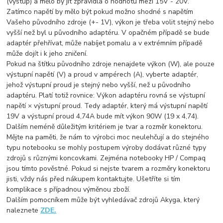
(výstup) a mělo by jít zpravidla o hodnotu mezi 15V - 20V.
Zatímco napětí by mělo být pokud možno shodné s napětím
Vašeho původního zdroje (+- 1V), výkon je třeba volit stejný nebo
vyšší než byl u původního adaptéru. V opačném případě se bude
adaptér přehřívat, může nabíjet pomalu a v extrémním případě
může dojít i k jeho zničení.
Pokud na štítku původního zdroje nenajdete výkon (W), ale pouze
výstupní napětí (V) a proud v ampérech (A), vyberte adaptér,
jehož výstupní proud je stejný nebo vyšší, než u původního
adaptéru. Platí totiž rovnice: Výkon adaptéru rovná se výstupní
napětí × výstupní proud. Tedy adaptér, který má výstupní napětí
19V a výstupní proud 4,74A bude mít výkon 90W (19 x 4,74).
Dalším neméně důležitým kritériem je tvar a rozměr konektoru.
Mějte na paměti, že nám to výrobci moc neulehčují a do stejného
typu notebooku se mohly postupem výroby dodávat různé typy
zdrojů s různými koncovkami. Zejména notebooky HP / Compaq
jsou tímto pověstné. Pokud si nejste tvarem a rozměry konektoru
jisti, vždy nás před nákupem kontaktujte. Ušetříte si tím
komplikace s případnou výměnou zboží.
Dalším pomocníkem může být vyhledávač zdrojů Akyga, který
naleznete
ZDE.