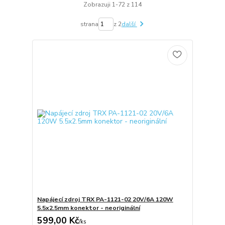
Zobrazuji 1-72 z 114
strana
z 2
další
Napájecí zdroj TRX PA-1121-02 20V/6A 120W
5.5x2.5mm konektor - neoriginální
599,00 Kč
/
ks