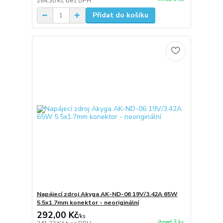
284,30 Kč
bez DPH
Přidat do košíku
Napájecí zdroj Akyga AK-ND-06 19V/3.42A 65W
5.5x1.7mm konektor - neoriginální
292,00 Kč
/
ks
ihned 3 ks