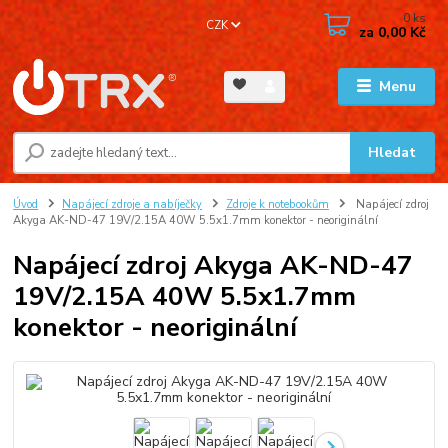
0
ks
CZK
za
0,00 Kč
Menu
Hledat
Úvod
Napájecí zdroje a nabíječky
Zdroje k notebookům
Napájecí zdroj
Akyga AK-ND-47 19V/2.15A 40W 5.5x1.7mm konektor - neoriginální
Napájecí zdroj Akyga AK-ND-47
19V/2.15A 40W 5.5x1.7mm
konektor - neoriginální