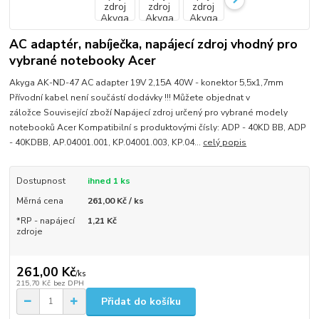
AC adaptér, nabíječka, napájecí zdroj vhodný pro
vybrané notebooky Acer
Akyga AK-ND-47 AC adapter 19V 2,15A 40W - konektor 5,5x1,7mm
Přívodní kabel není součástí dodávky !!! Můžete objednat v
záložce Související zboží Napájecí zdroj určený pro vybrané modely
notebooků Acer Kompatibilní s produktovými čísly: ADP - 40KD BB, ADP
- 40KDBB, AP.04001.001, KP.04001.003, KP.04...
celý popis
Dostupnost
ihned 1 ks
Měrná cena
261,00 Kč / ks
*RP - napájecí
1,21 Kč
zdroje
261,00 Kč
/
ks
215,70 Kč
bez DPH
Přidat do košíku