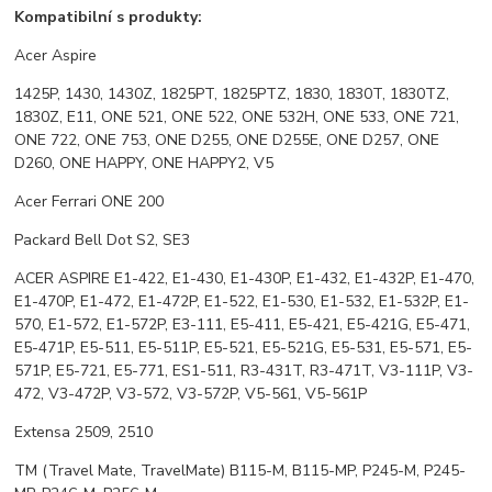
Kompatibilní s produkty:
Acer Aspire
1425P, 1430, 1430Z, 1825PT, 1825PTZ, 1830, 1830T, 1830TZ,
1830Z, E11, ONE 521, ONE 522, ONE 532H, ONE 533, ONE 721,
ONE 722, ONE 753, ONE D255, ONE D255E, ONE D257, ONE
D260, ONE HAPPY, ONE HAPPY2, V5
Acer Ferrari ONE 200
Packard Bell Dot S2, SE3
ACER ASPIRE E1-422, E1-430, E1-430P, E1-432, E1-432P, E1-470,
E1-470P, E1-472, E1-472P, E1-522, E1-530, E1-532, E1-532P, E1-
570, E1-572, E1-572P, E3-111, E5-411, E5-421, E5-421G, E5-471,
E5-471P, E5-511, E5-511P, E5-521, E5-521G, E5-531, E5-571, E5-
571P, E5-721, E5-771, ES1-511, R3-431T, R3-471T, V3-111P, V3-
472, V3-472P, V3-572, V3-572P, V5-561, V5-561P
Extensa 2509, 2510
TM (Travel Mate, TravelMate) B115-M, B115-MP, P245-M, P245-