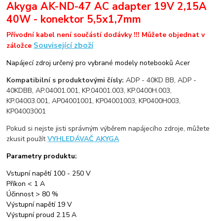
Akyga AK-ND-47 AC adapter 19V 2,15A
40W - konektor 5,5x1,7mm
Přívodní kabel není součástí dodávky !!! Můžete objednat v
Související zboží
záložce
Napájecí zdroj určený pro vybrané modely notebooků Acer
Kompatibilní s produktovými čísly:
ADP - 40KD BB, ADP -
40KDBB, AP.04001.001, KP.04001.003, KP.0400H.003,
KP.04003.001, AP04001001, KP04001003, KP0400H003,
KP04003001
Pokud si nejste jisti správným výběrem napájecího zdroje, můžete
zkusit použít
VYHLEDÁVAČ AKYGA
Parametry produktu:
Vstupní napětí 100 - 250 V
Příkon < 1 A
Účinnost > 80 %
Výstupní napětí 19 V
Výstupní proud 2.15 A