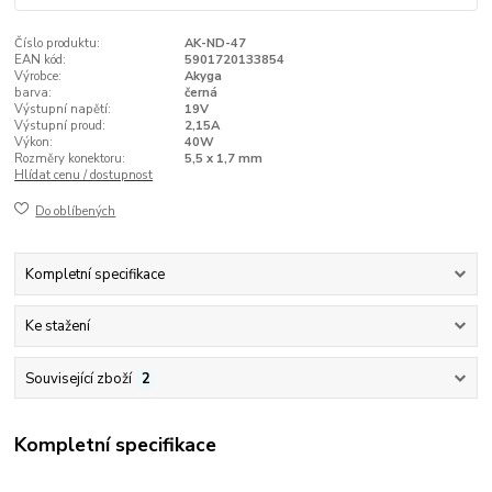
Číslo produktu:
AK-ND-47
EAN kód:
5901720133854
Výrobce:
Akyga
barva:
černá
Výstupní napětí:
19V
Výstupní proud:
2,15A
Výkon:
40W
Rozměry konektoru:
5,5 x 1,7 mm
Hlídat cenu / dostupnost
Do oblíbených
Kompletní specifikace
Ke stažení
Související zboží
2
Kompletní specifikace