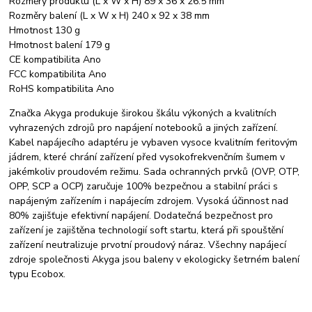
Rozměry produktu (L x W x H) 89 x 36 x 26.5 mm
Rozměry balení (L x W x H) 240 x 92 x 38 mm
Hmotnost 130 g
Hmotnost balení 179 g
CE kompatibilita Ano
FCC kompatibilita Ano
RoHS kompatibilita Ano
Značka Akyga produkuje širokou škálu výkoných a kvalitních
vyhrazených zdrojů pro napájení notebooků a jiných zařízení.
Kabel napájecího adaptéru je vybaven vysoce kvalitním feritovým
jádrem, které chrání zařízení před vysokofrekvenčním šumem v
jakémkoliv proudovém režimu. Sada ochranných prvků (OVP, OTP,
OPP, SCP a OCP) zaručuje 100% bezpečnou a stabilní práci s
napájeným zařízením i napájecím zdrojem. Vysoká účinnost nad
80% zajišťuje efektivní napájení. Dodatečná bezpečnost pro
zařízení je zajištěna technologií soft startu, která při spouštění
zařízení neutralizuje prvotní proudový náraz. Všechny napájecí
zdroje společnosti Akyga jsou baleny v ekologicky šetrném balení
typu Ecobox.