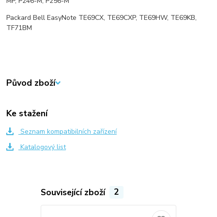
MP, P246-M, P256-M
Packard Bell EasyNote TE69CX, TE69CXP, TE69HW, TE69KB,
TF71BM
Původ zboží
Ke stažení
Seznam kompatibilních zařízení
Katalogový list
Související zboží
2