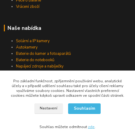
Péče o baterie
Vrácení zboží
Naše nabídka
Solární a IP kamery
Autokamery
Baterie do kamer a fotoaparátů
Baterie do notebooků
Napájecí zdroje a nabíječky
Pro základní funkčnost, zpříjemnění používání webu, analytické
účely a v případě udělení souhlasu také pro účely cílení reklamy
Jsme na Facebooku
využíváme soubory cookies. Nastavení vlastních preferencí
cookies můžete kdykoli upravit odkazem ve spodní části stránek.
Navštívit stránku
Souhlasím
Nastavení
Souhlas můžete odmítnout
zde
.
Vytvořeno na
Eshop-rychle.cz