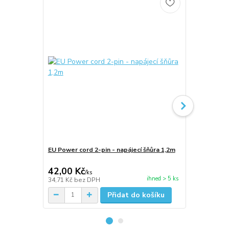
EU Power cord 2-pin - napájecí šňůra 1,2m
Kabel síťov
pin - 1.5m
42,00 Kč
45,00 Kč
/
ks
ihned > 5 ks
34,71 Kč
bez DPH
37,19 Kč
bez
Přidat do košíku