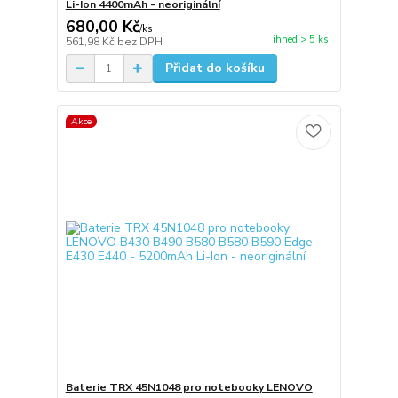
Li-Ion 4400mAh - neoriginální
680,00 Kč
/
ks
ihned > 5 ks
561,98 Kč
bez DPH
Přidat do košíku
Akce
Baterie TRX 45N1048 pro notebooky LENOVO