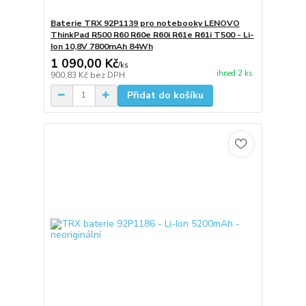
Baterie TRX 92P1139 pro notebooky LENOVO
ThinkPad R500 R60 R60e R60i R61e R61i T500 - Li-
Ion 10,8V 7800mAh 84Wh
1 090,00 Kč
/
ks
ihned 2 ks
900,83 Kč
bez DPH
Přidat do košíku