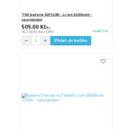
TRX baterie 92P1186 - Li-Ion 5200mAh -
neoriginální
505,00 Kč
/
ks
ihned 2 ks
417,36 Kč
bez DPH
Přidat do košíku