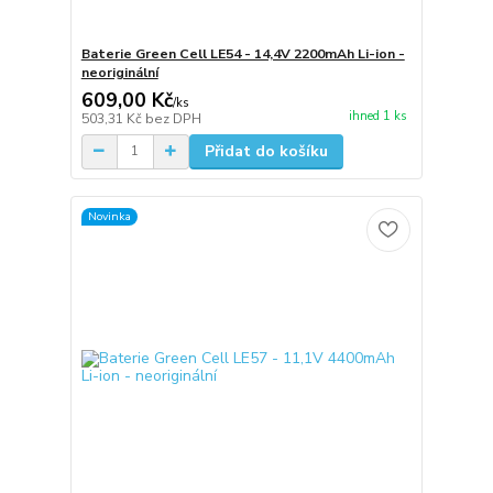
Baterie Green Cell LE54 - 14,4V 2200mAh Li-ion -
neoriginální
609,00 Kč
/
ks
ihned 1 ks
503,31 Kč
bez DPH
Přidat do košíku
Novinka