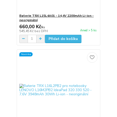
Baterie TRX L15L4A01 - 14,4V 2200mAh Li-ion -
neoriginální
660,00 Kč
/
ks
ihned > 5 ks
545,45 Kč
bez DPH
Přidat do košíku
Novinka