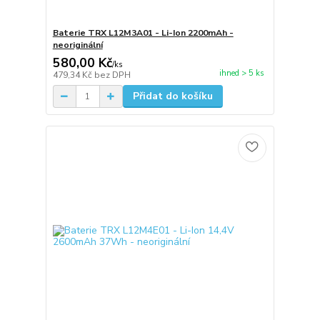
Baterie TRX L12M3A01 - Li-Ion 2200mAh -
neoriginální
580,00 Kč
/
ks
ihned > 5 ks
479,34 Kč
bez DPH
Přidat do košíku