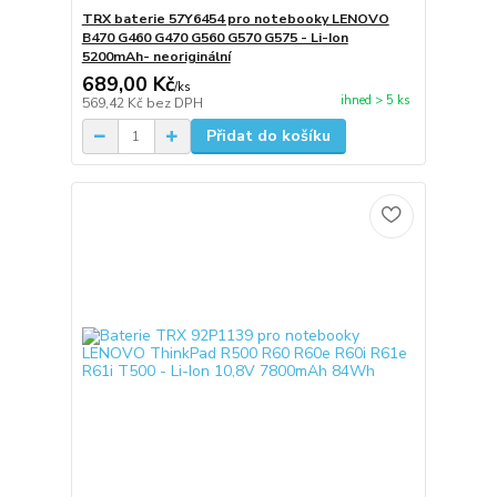
TRX baterie 57Y6454 pro notebooky LENOVO
B470 G460 G470 G560 G570 G575 - Li-Ion
5200mAh- neoriginální
689,00 Kč
/
ks
ihned > 5 ks
569,42 Kč
bez DPH
Přidat do košíku