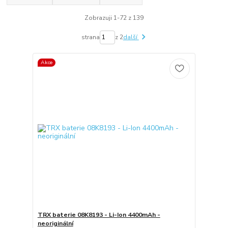
Zobrazuji 1-72 z 139
strana
z 2
další
Akce
TRX baterie 08K8193 - Li-Ion 4400mAh -
neoriginální