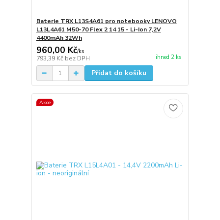
Baterie TRX L13S4A61 pro notebooky LENOVO
L13L4A61 M50-70 Flex 2 14 15 - Li-Ion 7,2V
4400mAh 32Wh
960,00 Kč
/
ks
ihned 2 ks
793,39 Kč
bez DPH
Přidat do košíku
Akce