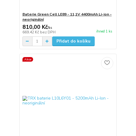
Baterie Green Cell LE89 - 11,1V 4400mAh Li-ion -
neoriginální
810,00 Kč
/
ks
ihned 1 ks
669,42 Kč
bez DPH
Přidat do košíku
Akce