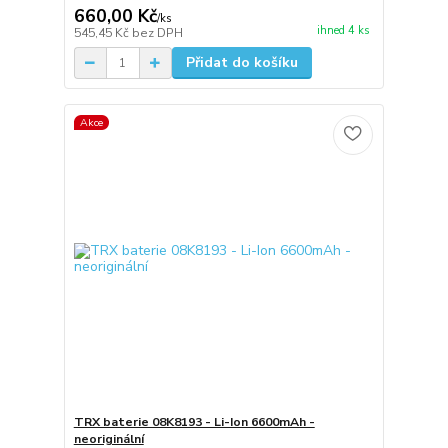
660,00 Kč
/
ks
ihned 4 ks
545,45 Kč
bez DPH
Přidat do košíku
Akce
TRX baterie 08K8193 - Li-Ion 6600mAh -
neoriginální