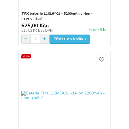
TRX baterie L10L6Y01 - 5200mAh Li-Ion -
neoriginální
625,00 Kč
/
ks
ihned > 5 ks
516,53 Kč
bez DPH
Přidat do košíku
Akce