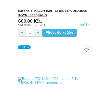
Baterie TRX L12M4K01 - Li-Ion 14,4V 2600mAh
37Wh - neoriginální
680,00 Kč
/
ks
ihned 2 ks
561,98 Kč
bez DPH
Přidat do košíku
Novinka