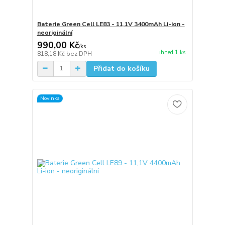
Baterie Green Cell LE83 - 11,1V 3400mAh Li-ion -
neoriginální
990,00 Kč
/
ks
ihned 1 ks
818,18 Kč
bez DPH
Přidat do košíku
Novinka