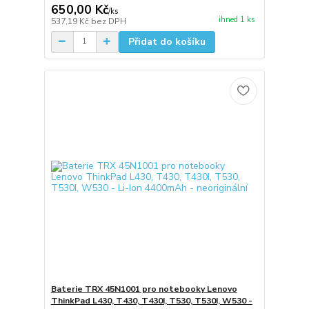
650,00 Kč
/
ks
ihned 1 ks
537,19 Kč
bez DPH
Přidat do košíku
Baterie TRX 45N1001 pro notebooky Lenovo
ThinkPad L430, T430, T430I, T530, T530I, W530 -