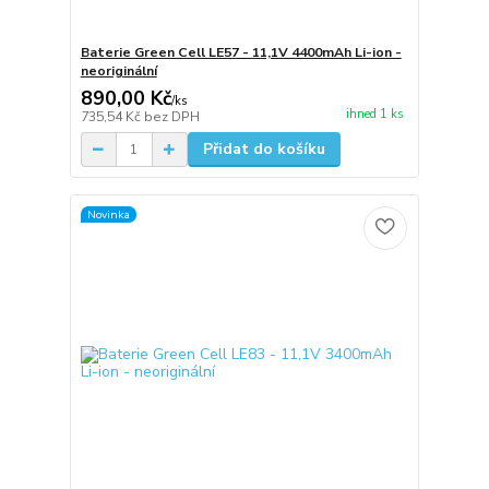
Baterie Green Cell LE57 - 11,1V 4400mAh Li-ion -
neoriginální
890,00 Kč
/
ks
ihned 1 ks
735,54 Kč
bez DPH
Přidat do košíku
Novinka