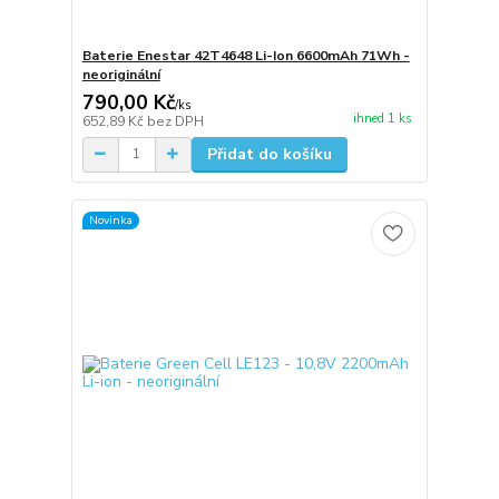
Baterie Enestar 42T4648 Li-Ion 6600mAh 71Wh -
neoriginální
790,00 Kč
/
ks
ihned 1 ks
652,89 Kč
bez DPH
Přidat do košíku
Novinka