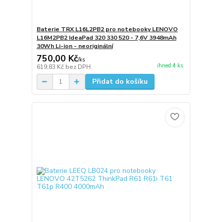
Baterie TRX L16L2PB2 pro notebooky LENOVO
L16M2PB2 IdeaPad 320 330 520 - 7,6V 3948mAh
30Wh Li-ion - neoriginální
750,00 Kč
/
ks
ihned 4 ks
619,83 Kč
bez DPH
Přidat do košíku