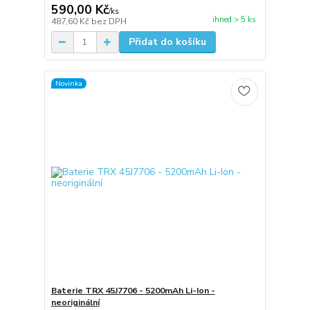
590,00 Kč
/
ks
ihned > 5 ks
487,60 Kč
bez DPH
Přidat do košíku
Novinka
Baterie TRX 45J7706 - 5200mAh Li-Ion -
neoriginální