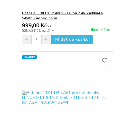
Baterie TRX L13M4P02 - Li-Ion 7,4V 7400mAh
54Wh - neoriginální
999,00 Kč
/
ks
ihned > 5 ks
825,62 Kč
bez DPH
Přidat do košíku
Novinka