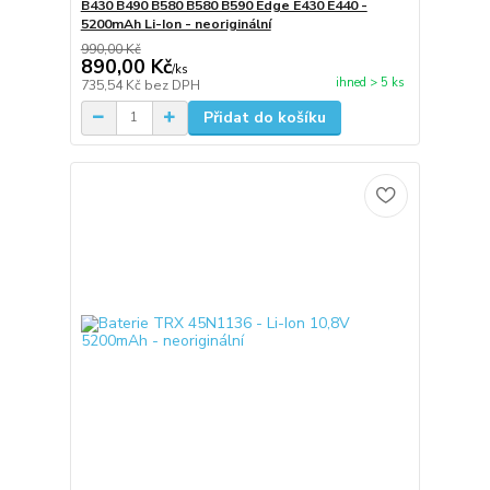
B430 B490 B580 B580 B590 Edge E430 E440 -
5200mAh Li-Ion - neoriginální
990,00 Kč
890,00 Kč
/
ks
ihned > 5 ks
735,54 Kč
bez DPH
Přidat do košíku