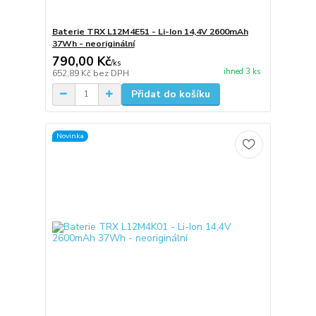
Baterie TRX L12M4E51 - Li-Ion 14,4V 2600mAh
37Wh - neoriginální
790,00 Kč
/
ks
ihned 3 ks
652,89 Kč
bez DPH
Přidat do košíku
Novinka