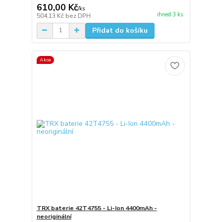
610,00 Kč
/
ks
ihned 3 ks
504,13 Kč
bez DPH
Přidat do košíku
Akce
TRX baterie 42T4755 - Li-Ion 4400mAh -
neoriginální