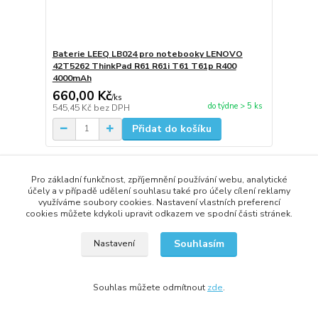
Baterie LEEQ LB024 pro notebooky LENOVO
42T5262 ThinkPad R61 R61i T61 T61p R400
4000mAh
660,00 Kč
/
ks
do týdne > 5 ks
545,45 Kč
bez DPH
Přidat do košíku
Pro základní funkčnost, zpříjemnění používání webu, analytické
účely a v případě udělení souhlasu také pro účely cílení reklamy
využíváme soubory cookies. Nastavení vlastních preferencí
cookies můžete kdykoli upravit odkazem ve spodní části stránek.
Souhlasím
Nastavení
Souhlas můžete odmítnout
zde
.