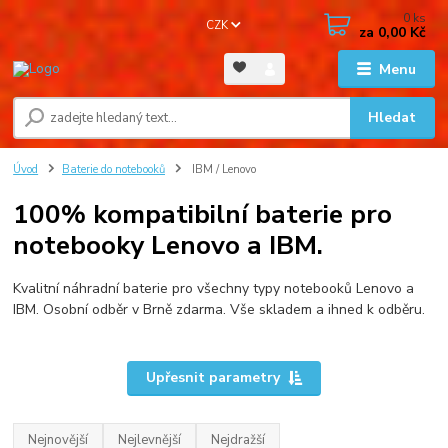
0
ks
CZK
za
0,00 Kč
Menu
Hledat
Úvod
Baterie do notebooků
IBM / Lenovo
100% kompatibilní baterie pro
notebooky Lenovo a IBM.
Kvalitní náhradní baterie pro všechny typy notebooků Lenovo a
IBM. Osobní odběr v Brně zdarma. Vše skladem a ihned k odběru.
Upřesnit parametry
Nejnovější
Nejlevnější
Nejdražší