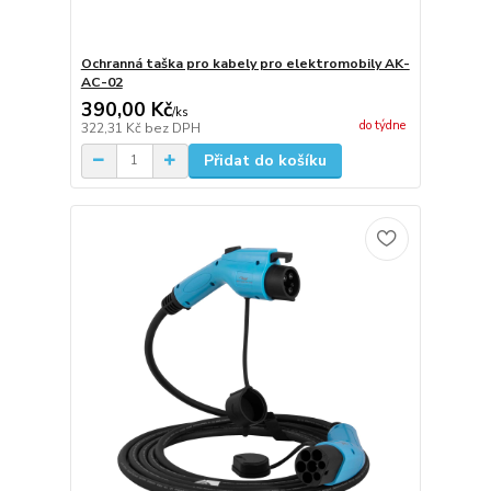
Ochranná taška pro kabely pro elektromobily AK-
AC-02
390,00 Kč
/
ks
do týdne
322,31 Kč
bez DPH
Přidat do košíku