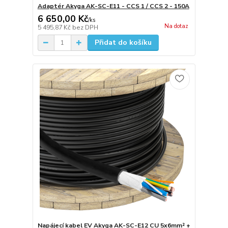
Adaptér Akyga AK-SC-E11 - CCS 1 / CCS 2 - 150A
6 650,00 Kč
/
ks
Na dotaz
5 495,87 Kč
bez DPH
Přidat do košíku
Napájecí kabel EV Akyga AK-SC-E12 CU 5x6mm² +