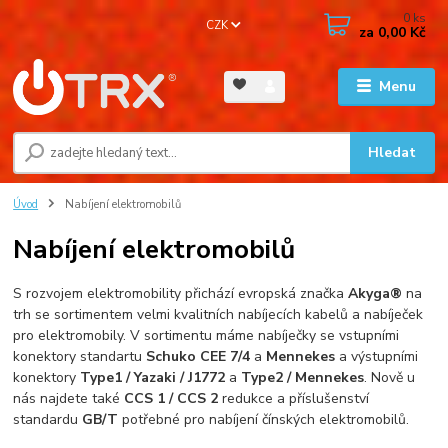
0
ks
CZK
za
0,00 Kč
Menu
Hledat
Úvod
Nabíjení elektromobilů
Nabíjení elektromobilů
S rozvojem elektromobility přichází evropská značka
Akyga®
na
trh se sortimentem velmi kvalitních nabíjecích kabelů a nabíječek
pro elektromobily. V sortimentu máme nabíječky se vstupními
konektory standartu
Schuko CEE 7/4
a
Mennekes
a výstupními
konektory
Type1 / Yazaki / J1772
a
Type2 / Mennekes
. Nově u
nás najdete také
CCS 1 / CCS 2
redukce a příslušenství
standardu
GB/T
potřebné pro nabíjení čínských elektromobilů.