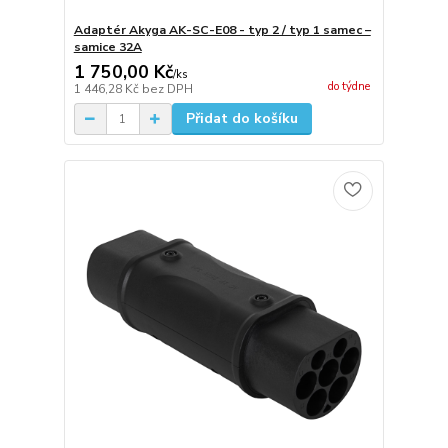
Adaptér Akyga AK-SC-E08 - typ 2 / typ 1 samec –
samice 32A
1 750,00 Kč
/
ks
do týdne
1 446,28 Kč
bez DPH
Přidat do košíku