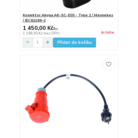
Konektor Akyga AK-SC-E03 - Type 2 / Mennekes
/ IEC62169-2
1 450,00 Kč
/
ks
do týdne
1 198,35 Kč
bez DPH
Přidat do košíku