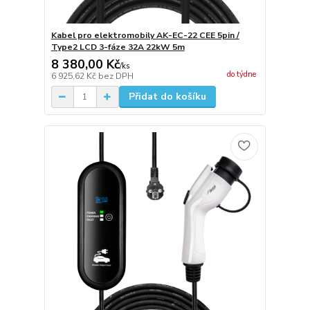
Kabel pro elektromobily AK-EC-22 CEE 5pin /
Type2 LCD 3-fáze 32A 22kW 5m
8 380,00 Kč
/
ks
do týdne
6 925,62 Kč
bez DPH
Přidat do košíku