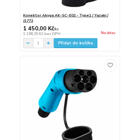
Konektor Akyga AK-SC-E02 - Type1 / Yazaki /
J1772
1 450,00 Kč
/
ks
Na dotaz
1 198,35 Kč
bez DPH
Přidat do košíku