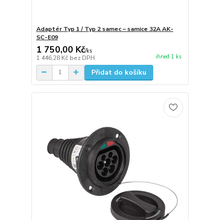
Adaptér Typ 1 / Typ 2 samec – samice 32A AK-
SC-E09
1 750,00 Kč
/
ks
ihned 1 ks
1 446,28 Kč
bez DPH
Přidat do košíku