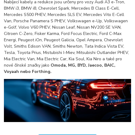
Nabíjecí kabely a redukce jsou určeny pro vozy Audi A3 e-Tron,
BMW i3, BMW i8, Chevrolet Spark, Mercedes B Class E-Cell,
Mercedes S500 PHEV, Mercedes SLS EV, Mercedes Vito E-Cell
Van, Porsche Panamera S PHEV, Volkswagen e-Up, Volkswagen
e-Golf, Volvo V60 PHEV, Nissan Leaf, Nissan NV200 SE VAN,
Citroen C-Zero, Fisker Karma, Ford Focus Electric, Ford C-Max
Energi, Peugeot iOn, Peugeot Galicia, Opel Ampera, Chevrolet
Volt, Smiths Edison VAN, Smiths Newton, Tata Indica Vista EV,
Tesla, Toyota Prius, Mistubishi I-Miev, Mitsubishi Outlander PHEV,
Mia Electric Van, Mia Electric Car, Kia Soul, Kia Niro a také pro
nové čínské značky jako
Omoda, MG, BYD, Jaecoo, BAIC,
Voyaah nebo Forthing.