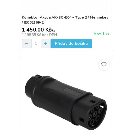
Konektor Akyga AK-SC-E04 - Type 2 / Mennekes
/ IEC62169-2
1 450,00 Kč
/
ks
ihned 1 ks
1 198,35 Kč
bez DPH
Přidat do košíku