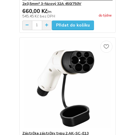
2x0,5mm² 3-fázový 32A 450/750V
660,00 Kč
/
m
do týdne
545,45 Kč
bez DPH
Přidat do košíku
Zástrčka zástrčky typu 2 AK-SC-E13