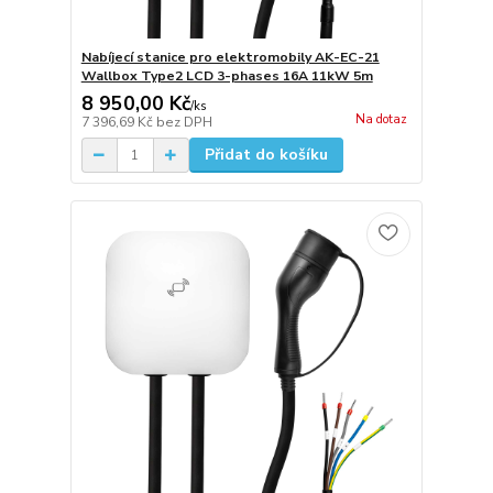
Nabíjecí stanice pro elektromobily AK-EC-21
Wallbox Type2 LCD 3-phases 16A 11kW 5m
8 950,00 Kč
/
ks
Na dotaz
7 396,69 Kč
bez DPH
Přidat do košíku