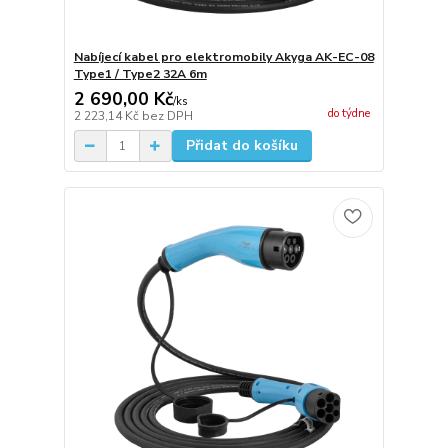
Nabíjecí kabel pro elektromobily Akyga AK-EC-08
Type1 / Type2 32A 6m
2 690,00 Kč
/
ks
do týdne
2 223,14 Kč
bez DPH
Přidat do košíku