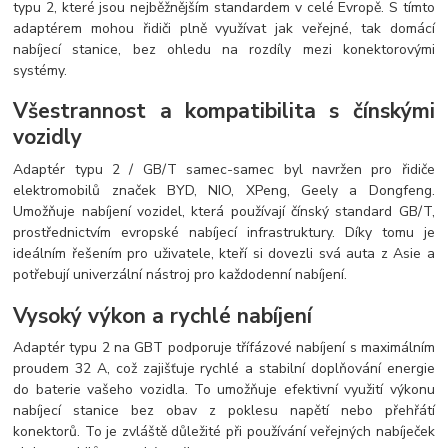
typu 2, které jsou nejběžnějším standardem v celé Evropě. S tímto
adaptérem mohou řidiči plně využívat jak veřejné, tak domácí
nabíjecí stanice, bez ohledu na rozdíly mezi konektorovými
systémy.
Všestrannost a kompatibilita s čínskými
vozidly
Adaptér typu 2 / GB/T samec-samec byl navržen pro řidiče
elektromobilů značek BYD, NIO, XPeng, Geely a Dongfeng.
Umožňuje nabíjení vozidel, která používají čínský standard GB/T,
prostřednictvím evropské nabíjecí infrastruktury. Díky tomu je
ideálním řešením pro uživatele, kteří si dovezli svá auta z Asie a
potřebují univerzální nástroj pro každodenní nabíjení.
Vysoký výkon a rychlé nabíjení
Adaptér typu 2 na GBT podporuje třífázové nabíjení s maximálním
proudem 32 A, což zajišťuje rychlé a stabilní doplňování energie
do baterie vašeho vozidla. To umožňuje efektivní využití výkonu
nabíjecí stanice bez obav z poklesu napětí nebo přehřátí
konektorů. To je zvláště důležité při používání veřejných nabíječek