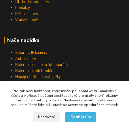
Obchodní podmínky
Kontakty
Péče o baterie
Vrácení zboží
Naše nabídka
Solární a IP kamery
Autokamery
Baterie do kamer a fotoaparátů
Baterie do notebooků
Napájecí zdroje a nabíječky
Pro základní funkčnost, zpříjemnění používání webu, analytické
účely a v případě udělení souhlasu také pro účely cílení reklamy
Jsme na Facebooku
využíváme soubory cookies. Nastavení vlastních preferencí
cookies můžete kdykoli upravit odkazem ve spodní části stránek.
Navštívit stránku
Souhlasím
Nastavení