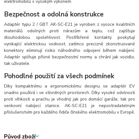
elektromobilů s vysokým výkonem.
Bezpečnost a odolná konstrukce
Adaptér typu 2 / GBT AK-SC-E21 je vyroben z vysoce kvalitních
materiálů odolných proti nárazům a teplu, což zajišťuje
dlouhodobou spolehlivost. Postříbřené kontakty poskytují
vynikající elektrickou vodivost, zatímco precizně zkonstruované
konektory eliminují riziko náhodného odpojení během nabíjení.
Adaptér splňuje přísné bezpečnostní normy a chrání jak vozidlo,
tak uživatele.
Pohodlné použití za všech podmínek
Díky kompaktnímu a ergonomickému designu se adaptér EV
snadno používá i ve stísněných prostorech. Díky vysoké odolnosti
proti vlhkosti a prachu je vhodný jak pro domácí garáže, tak pro
venkovní nabíjecí stanice. AK-SC-E21 je nepostradatelným
příslušenstvím pro každého řidiče čínského elektromobilu v Evropě.
Původ zboží