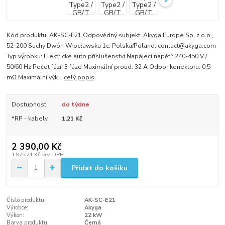
Kód produktu: AK-SC-E21 Odpovědný subjekt: Akyga Europe Sp. z o.o.,
52-200 Suchy Dwór, Wrocławska 1c, Polska/Poland, contact@akyga.com
Typ výrobku: Elektrické auto příslušenství Napájecí napětí: 240-450 V /
50/60 Hz Počet fází: 3 fáze Maximální proud: 32 A Odpor konektoru: 0.5
mΩ Maximální výk...
celý popis
Dostupnost
do týdne
*RP - kabely
1,21 Kč
2 390,00 Kč
1 975,21 Kč
bez DPH
Přidat do košíku
Číslo produktu:
AK-SC-E21
Výrobce:
Akyga
Výkon:
22 kW
Barva produktu:
Černá