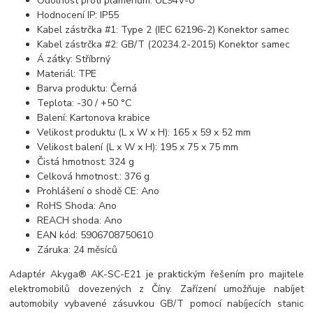
Odolnost proti plamenům: UL94V-0
Hodnocení IP: IP55
Kabel zástrčka #1: Type 2 (IEC 62196-2) Konektor samec
Kabel zástrčka #2: GB/T (20234.2-2015) Konektor samec
Á zátky: Stříbrný
Materiál: TPE
Barva produktu: Černá
Teplota: -30 / +50 °C
Balení: Kartonova krabice
Velikost produktu (L x W x H): 165 x 59 x 52 mm
Velikost balení (L x W x H): 195 x 75 x 75 mm
Čistá hmotnost: 324 g
Celková hmotnost.: 376 g
Prohlášení o shodě CE: Ano
RoHS Shoda: Ano
REACH shoda: Ano
EAN kód: 5906708750610
Záruka: 24 měsíců
Adaptér Akyga® AK-SC-E21 je praktickým řešením pro majitele
elektromobilů dovezených z Číny. Zařízení umožňuje nabíjet
automobily vybavené zásuvkou GB/T pomocí nabíjecích stanic