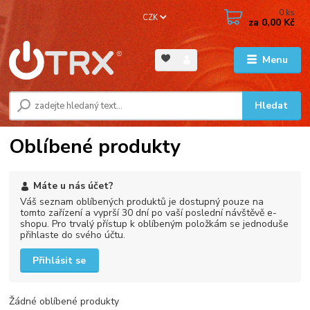
0
ks
CZK
za
0,00 Kč
Menu
Hledat
Oblíbené produkty
Máte u nás účet?
Váš seznam oblíbených produktů je dostupný pouze na
tomto zařízení a vyprší 30 dní po vaší poslední návštěvě e-
shopu. Pro trvalý přístup k oblíbeným položkám se jednoduše
přihlaste do svého účtu.
Přihlásit se
Žádné oblíbené produkty