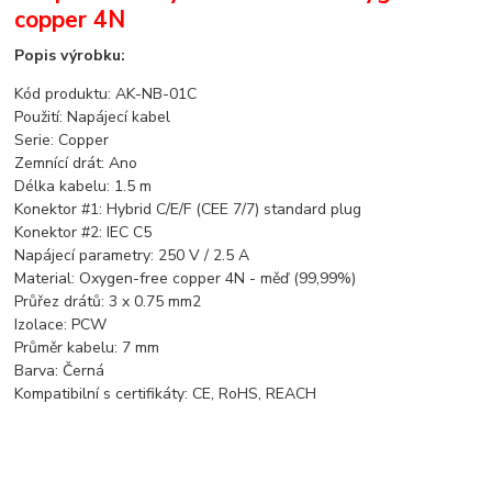
copper 4N
Popis výrobku:
Kód produktu: AK-NB-01C
Použití: Napájecí kabel
Serie: Copper
Zemnící drát: Ano
Délka kabelu: 1.5 m
Konektor #1: Hybrid C/E/F (CEE 7/7) standard plug
Konektor #2: IEC C5
Napájecí parametry: 250 V / 2.5 A
Material: Oxygen-free copper 4N - měď (99,99%)
Průřez drátů: 3 x 0.75 mm2
Izolace: PCW
Průměr kabelu: 7 mm
Barva: Černá
Kompatibilní s certifikáty: CE, RoHS, REACH