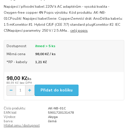
Napájecí / přívodní kabel 220V k AC adaptérům - vysoká kvalita -
Oxygen-free copper 4N Popis výrobku: Kód produktu: AK-NB-
01CPoužití: Napájecí kabelSerie: CopperZemnící drát: AnoDélka kabelu:
1.5 mKonektor #1: Hybrid C/E/F (CEE 7/7) standard plugKonektor #2: IEC
C5Napájecí parametry: 250 V / 2.5 AMa...
celý popis
Dostupnost
ihned > 5 ks
Měrná cena
98,00 Kč / ks
*RP - kabely
1,21 Kč
98,00 Kč
/
ks
80,99 Kč
bez DPH
Přidat do košíku
Číslo produktu:
AK-NB-01C
EAN kód:
5901720131478
Výrobce:
Akyga
barva:
černá
Hlídat cenu / dostupnost