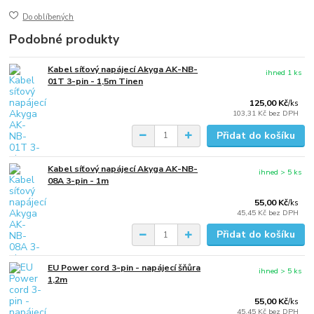
Do oblíbených
Podobné produkty
Kabel síťový napájecí Akyga AK-NB-
ihned 1 ks
01T 3-pin - 1,5m Tinen
125,00 Kč
/
ks
103,31 Kč
bez DPH
Přidat do košíku
Kabel síťový napájecí Akyga AK-NB-
ihned > 5 ks
08A 3-pin - 1m
55,00 Kč
/
ks
45,45 Kč
bez DPH
Přidat do košíku
EU Power cord 3-pin - napájecí šňůra
ihned > 5 ks
1,2m
55,00 Kč
/
ks
45,45 Kč
bez DPH