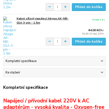
Přidat do košíku
Kabel síťový napájecí Akyga AK-NB-
ihned 2 ks
01A 3-pin - 1.5m
64,00 Kč
/
ks
52,89 Kč
bez DPH
Přidat do košíku
Kompletní specifikace
Ke stažení
Kompletní specifikace
Napájecí / přívodní kabel 220V k AC
adaptérům - vysoká kvalita - Oxygen-free