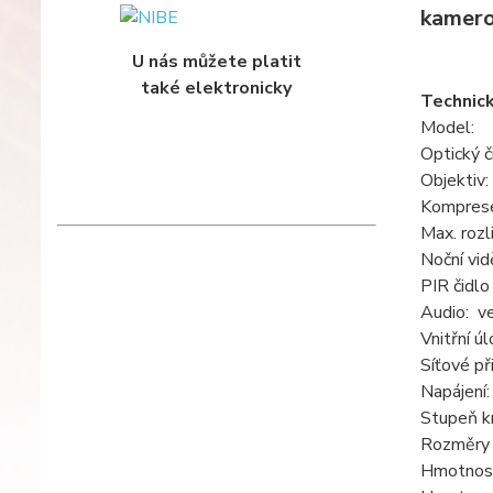
kamero
U nás můžete platit
také elektronicky
Technic
Model: 
Optický 
Objektiv:
Kompres
Max. roz
Noční vid
PIR čidl
Audio: v
Vnitřní ú
Síťové p
Napájení
Stupeň kr
Rozměry 
Hmotnost