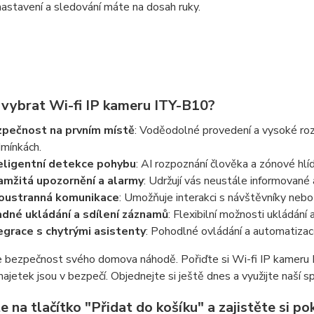
astavení a sledování máte na dosah ruky.
i vybrat Wi-fi IP kameru ITY-B10?
pečnost na prvním místě
: Voděodolné provedení a vysoké rozl
mínkách.
eligentní detekce pohybu
: AI rozpoznání člověka a zónové hlíd
mžitá upozornění a alarmy
: Udržují vás neustále informované
oustranná komunikace
: Umožňuje interakci s návštěvníky nebo
dné ukládání a sdílení záznamů
: Flexibilní možnosti ukládání
egrace s chytrými asistenty
: Pohodlné ovládání a automatizac
bezpečnost svého domova náhodě. Pořiďte si Wi-fi IP kameru ITY
majetek jsou v bezpečí. Objednejte si ještě dnes a využijte naší sp
e na tlačítko
"Přidat do košíku"
a zajistěte si p