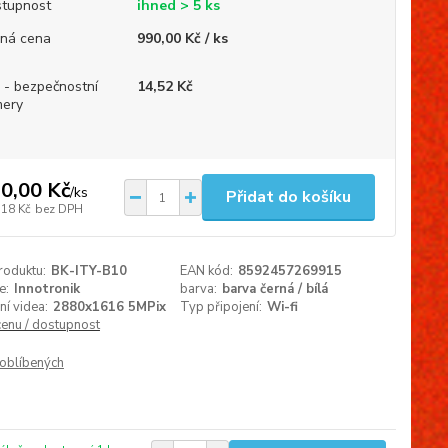
tupnost
ihned > 5 ks
ná cena
990,00 Kč / ks
 - bezpečnostní
14,52 Kč
ery
0,00 Kč
/
ks
Přidat do košíku
,18 Kč
bez DPH
roduktu:
BK-ITY-B10
EAN kód:
8592457269915
e:
Innotronik
barva:
barva černá / bílá
ní videa:
2880x1616 5MPix
Typ připojení:
Wi-fi
cenu / dostupnost
oblíbených