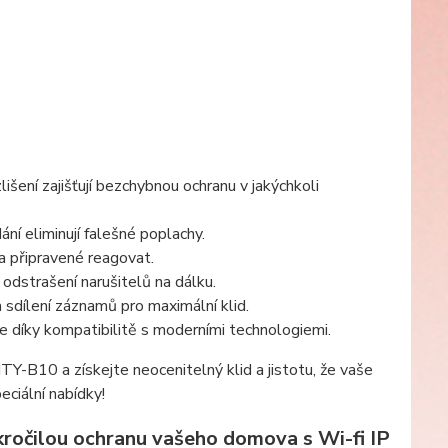
išení zajišťují bezchybnou ochranu v jakýchkoli
ání eliminují falešné poplachy.
 a připravené reagovat.
 odstrašení narušitelů na dálku.
 a sdílení záznamů pro maximální klid.
e díky kompatibilitě s moderními technologiemi.
-B10 a získejte neocenitelný klid a jistotu, že vaše
eciální nabídky!
okročilou ochranu vašeho domova s Wi-fi IP