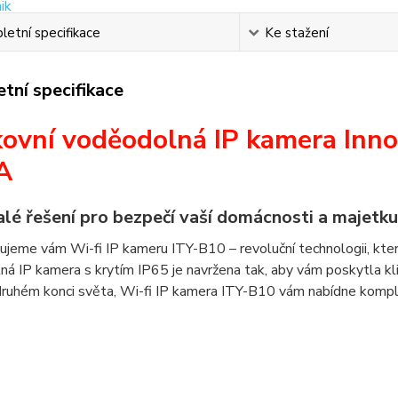
etní specifikace
Ke stažení
tní specifikace
ovní voděodolná IP kamera Innot
A
lé řešení pro bezpečí vaší domácnosti a majetku
jeme vám Wi-fi IP kameru ITY-B10 – revoluční technologii, kte
á IP kamera s krytím IP65 je navržena tak, aby vám poskytla klid
druhém konci světa, Wi-fi IP kamera ITY-B10 vám nabídne komp