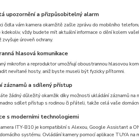
á upozornění a přizpůsobitelný alarm
ci čidla vám kamera okamžitě zašle zprávu do mobilního telefonu
e kdekoliv, vždy budete mít aktuální informace o dění kolem vaš
ž zvyšuje úroveň ochrany.
ranná hlasová komunikace
ný mikrofon a reproduktor umožňují oboustrannou hlasovou kom
dit nevítané hosty, aniž byste museli být fyzicky přítomni.
í záznamů a sdílený přístup
te žádný důležitý okamžik díky možnosti ukládání záznamů na m
adno sdílet přístup s rodinou či přáteli, takže celá vaše domác
ce s moderními technologiemi
kamera ITY-B10 je kompatibilní s Alexou, Google Assistant a ON
domácího systému. Ovládání kamery pomocí aplikace TUYA na mobil