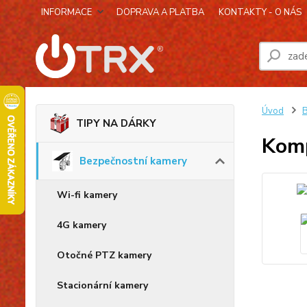
INFORMACE
DOPRAVA A PLATBA
KONTAKTY - O NÁS
Úvod
B
TIPY NA DÁRKY
Komp
Bezpečnostní kamery
Wi-fi kamery
4G kamery
Otočné PTZ kamery
Stacionární kamery