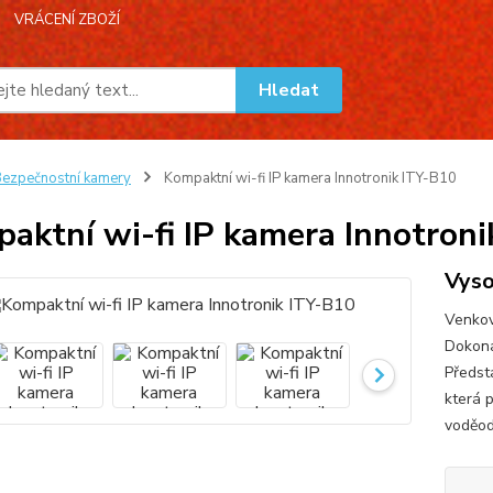
VRÁCENÍ ZBOŽÍ
Hledat
ezpečnostní kamery
Kompaktní wi-fi IP kamera Innotronik ITY-B10
aktní wi-fi IP kamera Innotroni
Vyso
Venkov
Dokona
Předst
která 
voděod