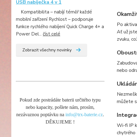
USB nabíječka 4 v 1
Kompatibilita – nabíjí téměř každé
Okamžit
mobilní zařízení Rychlost – podporuje
Po aktiva
funkce rychlého nabíjení Quick Charge 4+ a
Ať už jst
Power Del...
číst celé
zvuku, co
Zobrazit všechny novinky
Oboust
Zabudova
nebo odra
Ukládán
Nezmešká
Pokud zde postrádáte baterii určitého typu
můžete sn
nebo kapacity, pošlete nám, prosím,
Integra
nezávaznou poptávku na
info@trx-baterie.cz
.
DĚKUJEME !
Wi-fi IP 
chytrého 