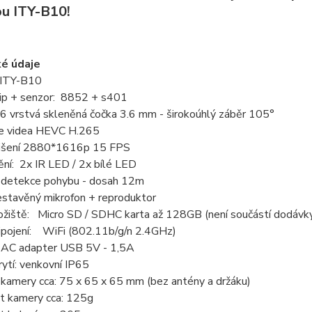
u ITY-B10!
ké údaje
ITY-B10
čip + senzor: 8852 + s401
 6 vrstvá skleněná čočka 3.6 mm - širokoúhlý záběr 105°
e videa HEVC H.265
lišení 2880*1616p 15 FPS
ění: 2x IR LED / 2x bílé LED
o detekce pohybu - dosah 12m
estavěný mikrofon + reproduktor
ložiště: Micro SD / SDHC karta až 128GB (není součástí dodávk
řipojení: WiFi (802.11b/g/n 2.4GHz)
: AC adapter USB 5V - 1,5A
ytí: venkovní IP65
kamery cca: 75 x 65 x 65 mm (bez antény a držáku)
 kamery cca: 125g