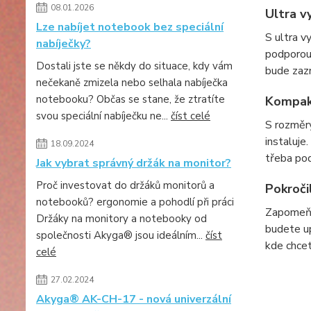
08.01.2026
Ultra v
Lze nabíjet notebook bez speciální
S ultra v
nabíječky?
podporou 
Dostali jste se někdy do situace, kdy vám
bude zazn
nečekaně zmizela nebo selhala nabíječka
notebooku? Občas se stane, že ztratíte
Kompak
svou speciální nabíječku ne...
číst celé
S rozměry
instaluje
18.09.2024
třeba pod
Jak vybrat správný držák na monitor?
Proč investovat do držáků monitorů a
Pokroči
notebooků? ergonomie a pohodlí při práci
Zapomeňte
Držáky na monitory a notebooky od
budete up
společnosti Akyga® jsou ideálním...
číst
kde chcet
celé
27.02.2024
Akyga® AK-CH-17 - nová univerzální