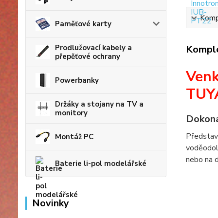
Kompl
Paměťové karty
Prodlužovací kabely a
Komple
přepěťové ochrany
Venk
Powerbanky
TUY
Držáky a stojany na TV a
monitory
Dokona
Představu
Montáž PC
voděodoln
nebo na 
Baterie li-pol modelářské
Novinky