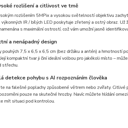
ysoké rozlišení a citlivost ve tmě
ysokým rozlišením 5MPix a vysokou světelností objektivu zachytí
výkonných IR / bílých LED poskytuje zřetený a ostrý obraz. Už
amenána s maximální ostrostí, což vám umožní jasně identifikovat
tní a nenápadný design
 pouhých 7,5 x 6,5 x 6,5 cm (bez držáku a antén) a hmotností 
. Její kompaktní tvar ji činí ideální volbou pro jakékoli místo – mů
 střechu.
lá detekce pohybu s AI rozpoznáním člověka
 na falešné poplachy způsobené větrem nebo zvířaty. Citlivé poh
ozorněni pouze na skutečné hrozby. Navíc můžete hlídání omezit
e mít situaci pod kontrolou.