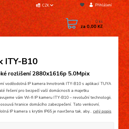
Přihlášení
CZK
0
ks
za
0,00 Kč
k ITY-B10
ké rozlišení 2880x1616p 5.0Mpix
ní voděodolná IP kamera Innotronik ITY-B10 s aplikací TUYA
lé řešení pro bezpečí vaší domácnosti a majetku
avujeme vám Wi-fi IP kameru ITY-B10 – revoluční technologii,
posouvá hranice domácího zabezpečení. Tato venkovní,
olná IP kamera s krytím IP65 je navržena tak, aby...
celý popis