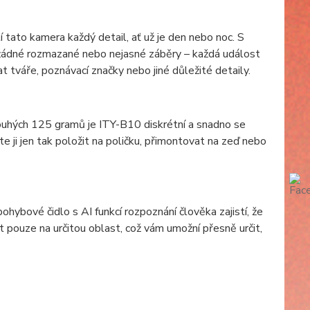
 tato kamera každý detail, ať už je den nebo noc. S
 žádné rozmazané nebo nejasné záběry – každá událost
 tváře, poznávací značky nebo jiné důležité detaily.
pouhých 125 gramů je ITY-B10 diskrétní a snadno se
žete ji jen tak položit na poličku, přimontovat na zeď nebo
ybové čidlo s AI funkcí rozpoznání člověka zajistí, že
 pouze na určitou oblast, což vám umožní přesně určit,