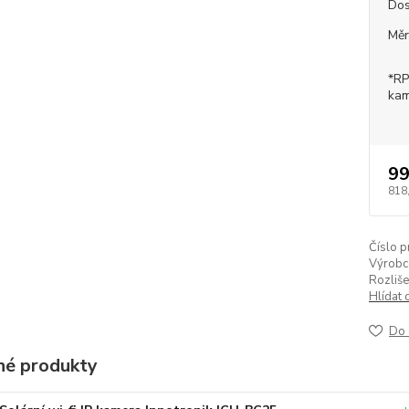
Dos
Měr
*RP
kam
99
818
Číslo p
Výrobc
Rozliše
Hlídat 
Do 
é produkty