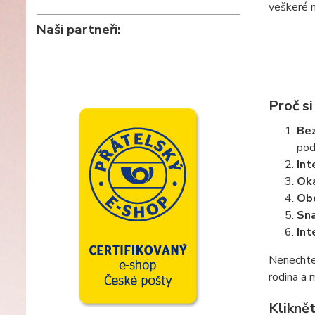
veškeré n
Naši partneři:
Proč s
Bez
pod
Int
Oka
Ob
Sna
Int
Nenechte 
rodina a 
Kliknět