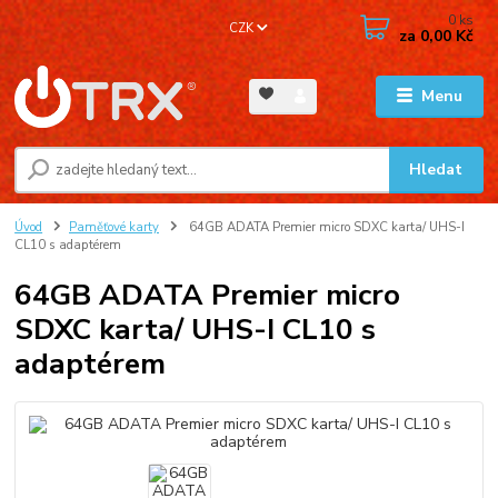
0
ks
CZK
za
0,00 Kč
Menu
Hledat
Úvod
Paměťové karty
64GB ADATA Premier micro SDXC karta/ UHS-I
CL10 s adaptérem
64GB ADATA Premier micro
SDXC karta/ UHS-I CL10 s
adaptérem