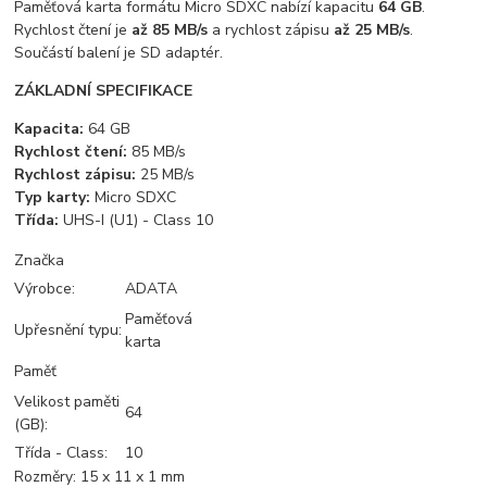
Paměťová karta formátu Micro SDXC nabízí kapacitu
64 GB
.
Rychlost čtení je
až 85 MB/s
a rychlost zápisu
až 25 MB/s
.
Součástí balení je SD adaptér.
ZÁKLADNÍ SPECIFIKACE
Kapacita:
64 GB
Rychlost čtení:
85 MB/s
Rychlost zápisu:
25 MB/s
Typ karty:
Micro SDXC
Třída:
UHS-I (U1) - Class 10
Značka
Výrobce:
ADATA
Paměťová
Upřesnění typu:
karta
Paměť
Velikost paměti
64
(GB):
Třída - Class:
10
Rozměry: 15 x 11 x 1 mm