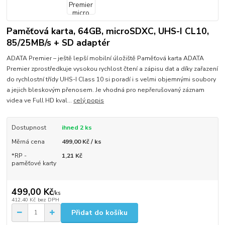
Paměťová karta, 64GB, microSDXC, UHS-I CL10,
85/25MB/s + SD adaptér
ADATA Premier – ještě lepší mobilní úložiště Paměťová karta ADATA
Premier zprostředkuje vysokou rychlost čtení a zápisu dat a díky zařazení
do rychlostní třídy UHS-I Class 10 si poradí i s velmi objemnými soubory
a jejich bleskovým přenosem. Je vhodná pro nepřerušovaný záznam
videa ve Full HD kval...
celý popis
Dostupnost
ihned 2 ks
Měrná cena
499,00 Kč / ks
*RP -
1,21 Kč
paměťové karty
499,00 Kč
/
ks
412,40 Kč
bez DPH
Přidat do košíku