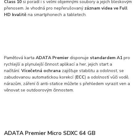
Class 10
si poradí i s velmi objemnými soubory a jejich bleskovým
přenosem. Je vhodná pro nepřerušovaný
záznam videa ve Full
HD kvalitě
na smartphonech a tabletech.
Paměťová karta
ADATA Premier
disponuje
standardem A1
pro
rychlejší a plynulejší činnost aplikací a her, jejich start a
načítání.
Vícečetná ochrana
zajišťuje stabilitu a odolnost, se
zabudovanou automatickou korekcí (
ECC
) a odolností vůči vodě,
nárazům, záření či anti-statice můžete s přehledem vyrazit ven a
věnovat se outdoorovým činnostem.
ADATA Premier Micro SDXC 64 GB