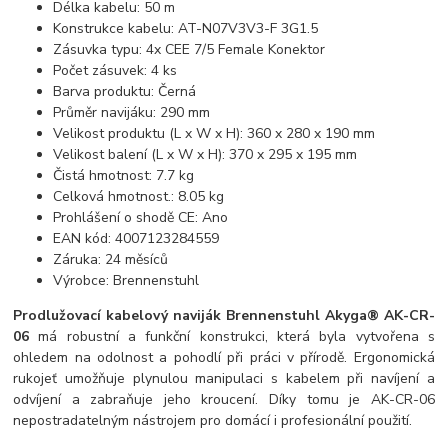
Délka kabelu: 50 m
Konstrukce kabelu: AT-N07V3V3-F 3G1.5
Zásuvka typu: 4x CEE 7/5 Female Konektor
Počet zásuvek: 4 ks
Barva produktu: Černá
Průměr navijáku: 290 mm
Velikost produktu (L x W x H): 360 x 280 x 190 mm
Velikost balení (L x W x H): 370 x 295 x 195 mm
Čistá hmotnost: 7.7 kg
Celková hmotnost.: 8.05 kg
Prohlášení o shodě CE: Ano
EAN kód: 4007123284559
Záruka: 24 měsíců
Výrobce: Brennenstuhl
Prodlužovací kabelový naviják Brennenstuhl Akyga® AK-CR-
06
má robustní a funkční konstrukci, která byla vytvořena s
ohledem na odolnost a pohodlí při práci v přírodě. Ergonomická
rukojeť umožňuje plynulou manipulaci s kabelem při navíjení a
odvíjení a zabraňuje jeho kroucení. Díky tomu je AK-CR-06
nepostradatelným nástrojem pro domácí i profesionální použití.