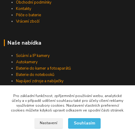
Obchodní podmínky
Kontakty
Péče o baterie
Vrácení zboží
Naše nabídka
Solární a IP kamery
Autokamery
Baterie do kamer a fotoaparátů
Baterie do notebooků
Napájecí zdroje a nabíječky
Pro základní funkčnost, zpříjemnění používání webu, analytické
účely a v případě udělení souhlasu také pro účely cílení reklamy
Jsme na Facebooku
využíváme soubory cookies. Nastavení vlastních preferencí
cookies můžete kdykoli upravit odkazem ve spodní části stránek.
Navštívit stránku
Souhlasím
Nastavení