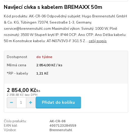
Navíjecí cívka s kabelem BREMAXX 50m
Kód produktu: AK-CR-06 Odpovědný subjekt: Hugo Brennenstuhl GmbH
& Co. KG, Tübingen 72074, Seestraße 1-3, Germany,
service@brennenstuhl.com Maximální výkon: Svinutý: 1000 W, Plně
rozvinutý: 3500 W Stupeň krytí IP: IP44 OCP: Ano OTP: Ano Délka kabelu:
50 m Konstrukce kabelu: AT-N07V3V3-F 3G1.5 Z...
celý popis
Dostupnost
do týdne
Měrná cena
2 854,00 Kč / ks
*RP - kabely
1,21 Kč
2 854,00 Kč
/
ks
2 358,68 Kč
bez DPH
Přidat do košíku
Číslo produktu:
AK-CR-06
EAN kód:
4007123284559
Výrobce:
Brennenstuhl