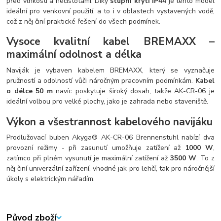
před vlhkostí a nečistotami. Díky
stupni krytí IP44
je tento model
ideální pro venkovní použití, a to i v oblastech vystavených vodě,
což z něj činí praktické řešení do všech podmínek.
Vysoce kvalitní kabel BREMAXX –
maximální odolnost a délka
Naviják je vybaven kabelem BREMAXX, který se vyznačuje
pružností a odolností vůči náročným pracovním podmínkám.
Kabel
o délce 50 m
navíc poskytuje široký dosah, takže AK-CR-06 je
ideální volbou pro velké plochy, jako je zahrada nebo staveniště.
Výkon a všestrannost kabelového navijáku
Prodlužovací buben Akyga® AK-CR-06 Brennenstuhl nabízí dva
provozní režimy - při zasunutí umožňuje zatížení až
1000 W
,
zatímco při plném vysunutí je maximální zatížení až
3500 W
. To z
něj činí univerzální zařízení, vhodné jak pro lehčí, tak pro náročnější
úkoly s elektrickým nářadím.
Původ zboží