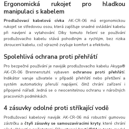
Ergonomická rukojeť pro hladkou
manipulaci s kabelem
Prodlužovací kabelová cívka
AK-CR-06 má ergonomickou
rukojeť se středovou osou, která zajišťuje snadné ovládání kabelu
při navíjení a vytahování. Díky tomuto řešení se používání
prodlužovacího kabelu stává pohodlným a rychlým, bez rizika
zkroucení kabelu, což výrazně zvyšuje komfort a efektivitu.
Spolehlivá ochrana proti přehřátí
Pro bezpečné používání je naviják prodlužovacího kabelu Akyga®
AK-CR-06 Brennenstuhl vybaven
ochranou proti přehřátí
.
Indikátor varuje uživatele v případě přehřátí nebo přetížení a
systém automaticky přeruší napájení, čímž chrání zařízení i
připojené nářadí. Jedná se o neocenitelnou ochranu v náročných
pracovních podmínkách.
4 zásuvky odolné proti stříkající vodě
Prodlužovací kabelový naviják AK-CR-06 má robustní gumovou
zástrčku a
čtyři zásuvky se samouzavíracími kryty
, které chrání