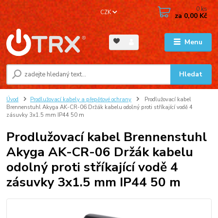
0
ks
CZK
za
0,00 Kč
Menu
Hledat
Úvod
Prodlužovací kabely a přepěťové ochrany
Prodlužovací kabel
Brennenstuhl Akyga AK-CR-06 Držák kabelu odolný proti stříkající vodě 4
zásuvky 3x1.5 mm IP44 50 m
Prodlužovací kabel Brennenstuhl
Akyga AK-CR-06 Držák kabelu
odolný proti stříkající vodě 4
zásuvky 3x1.5 mm IP44 50 m