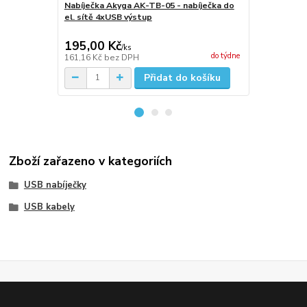
Nabíječka Akyga AK-TB-05 - nabíječka do
Nabíječka A
el. sítě 4xUSB výstup
el. sítě 3xU
195,00 Kč
199,00 K
/
ks
do týdne
161,16 Kč
bez DPH
164,46 Kč
be
Přidat do košíku
Zboží zařazeno v kategoriích
USB nabíječky
USB kabely