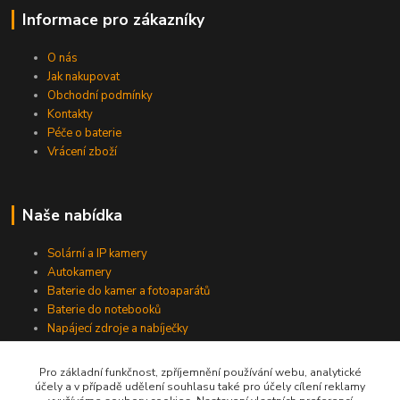
Informace pro zákazníky
O nás
Jak nakupovat
Obchodní podmínky
Kontakty
Péče o baterie
Vrácení zboží
Naše nabídka
Solární a IP kamery
Autokamery
Baterie do kamer a fotoaparátů
Baterie do notebooků
Napájecí zdroje a nabíječky
Pro základní funkčnost, zpříjemnění používání webu, analytické
účely a v případě udělení souhlasu také pro účely cílení reklamy
Jsme na Facebooku