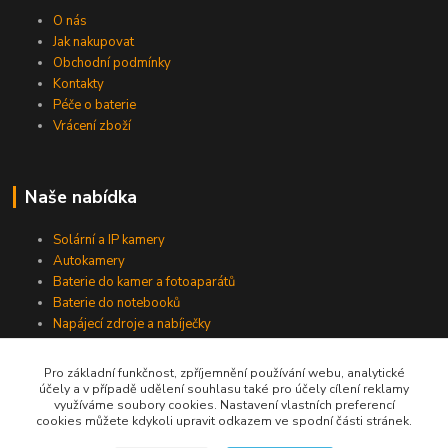
O nás
Jak nakupovat
Obchodní podmínky
Kontakty
Péče o baterie
Vrácení zboží
Naše nabídka
Solární a IP kamery
Autokamery
Baterie do kamer a fotoaparátů
Baterie do notebooků
Napájecí zdroje a nabíječky
Pro základní funkčnost, zpříjemnění používání webu, analytické
účely a v případě udělení souhlasu také pro účely cílení reklamy
Jsme na Facebooku
využíváme soubory cookies. Nastavení vlastních preferencí
cookies můžete kdykoli upravit odkazem ve spodní části stránek.
Navštívit stránku