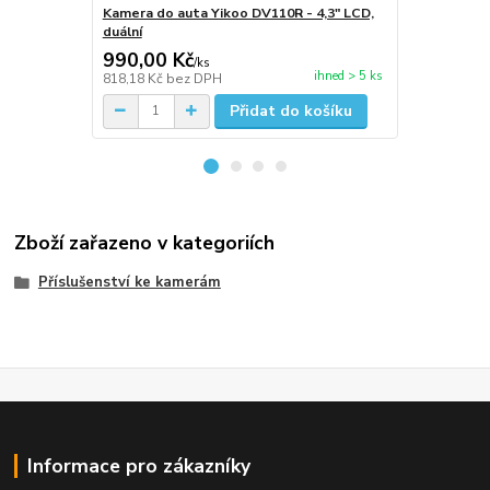
Kamera do auta Yikoo DV110R - 4,3" LCD,
Kamera do a
duální
990,00 Kč
1 390,00
/
ks
ihned > 5 ks
818,18 Kč
bez DPH
1 148,76 Kč
Přidat do košíku
Zboží zařazeno v kategoriích
Příslušenství ke kamerám
Informace pro zákazníky