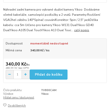
Náhradní zadní kamera pro vybrané duální kamery Yikoo Dodáváme
včetně kabeláže, samolepící podložky a 2 vrutů. Parametry:Rozlišení
VGAÚhel záběru 140°Spínač couváníKonektor: 5pin / 2,5" jackDélka
kabelu: cca 5m Určeno pro kamery:Yikoo W131 DualYikoo GD40
DualYikoo A105 Dual TouchYikoo A13 Dual Touc...
celý popis
Dostupnost
momentálně nedostupné
Měrná cena
340,00 Kč / ks
340,00 Kč
/
ks
280,99 Kč
bez DPH
Přidat do košíku
Číslo produktu:
YV800CAM
Výrobce:
Yikoo
Hlídat cenu / dostupnost
Do oblíbených