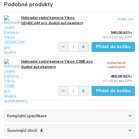
Podobné produkty
Náhradní zadní kamera Yikoo
ihned 1 ks
GD40CAM pro duální autokamery
390,00 Kč
/
ks
322,31 Kč
bez DPH
Přidat do košíku
Náhradní zadní kamera Yikoo C08B pro
momentálně
duální autokamery
nedostupné
450,00 Kč
/
ks
371,90 Kč
bez DPH
Přidat do košíku
Kompletní specifikace
Související zboží
4