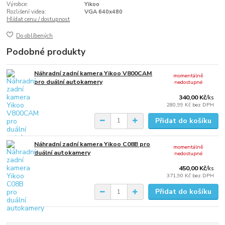
Výrobce:
Yikoo
Rozlišení videa:
VGA 640x480
Hlídat cenu / dostupnost
Do oblíbených
Podobné produkty
Náhradní zadní kamera Yikoo V800CAM
momentálně
pro duální autokamery
nedostupné
340,00 Kč
/
ks
280,99 Kč
bez DPH
Přidat do košíku
Náhradní zadní kamera Yikoo C08B pro
momentálně
duální autokamery
nedostupné
450,00 Kč
/
ks
371,90 Kč
bez DPH
Přidat do košíku