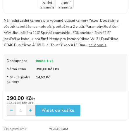
Náhradní zadní kamera pro vybrané duální kamery Yikoo Dodáváme
včetně kabeláže, samolepící podložky a 2 vrutů. Parametry:Rozlišení
VGAÚhel záběru 110°Spínač couvání4x LEDKonektor: 5pin / 2,5"
jackDélka kabelu: cca 5m Určeno pro kamery:Yikoo W131 DualYikoo
GD40 DualYikoo A105 Dual TouchYikoo A13 Dua...
celý popis
Dostupnost
ihned 1 ks
Měrná cena
390,00 Kč / ks
*RP - digitální
14,52 Kč
kamery
390,00 Kč
/
ks
322,31 Kč
bez DPH
Přidat do košíku
Číslo produktu:
YGD40CAM