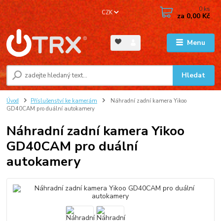
0
ks
CZK
za
0,00 Kč
Menu
Hledat
Úvod
Příslušenství ke kamerám
Náhradní zadní kamera Yikoo
GD40CAM pro duální autokamery
Náhradní zadní kamera Yikoo
GD40CAM pro duální
autokamery