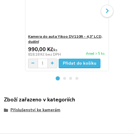
Kamera do auta Yikoo DV110R - 4,3" LCD,
Kamera do a
duální
990,00 Kč
1 390,00
/
ks
ihned > 5 ks
818,18 Kč
bez DPH
1 148,76 Kč
Přidat do košíku
Zboží zařazeno v kategoriích
Příslušenství ke kamerám