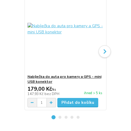
Nabíječka do auta pro kamery a GPS - mini
Yikoo U2 - p
USB konektor
autokamery
179,00 Kč
230,00 K
/
ks
ihned > 5 ks
147,93 Kč
bez DPH
190,08 Kč
be
Přidat do košíku