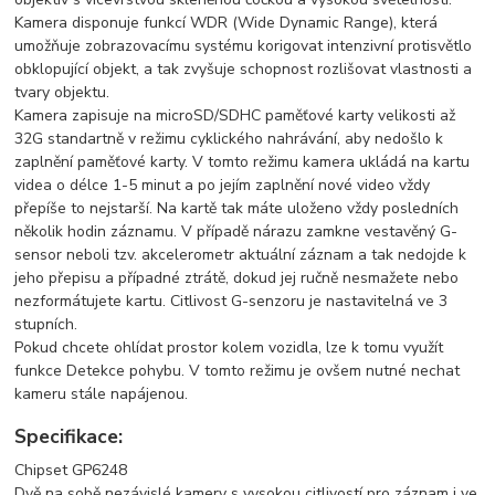
Kamera disponuje funkcí WDR (Wide Dynamic Range), která
umožňuje zobrazovacímu systému korigovat intenzivní protisvětlo
obklopující objekt, a tak zvyšuje schopnost rozlišovat vlastnosti a
tvary objektu.
Kamera zapisuje na microSD/SDHC paměťové karty velikosti až
32G standartně v režimu cyklického nahrávání, aby nedošlo k
zaplnění paměťové karty. V tomto režimu kamera ukládá na kartu
videa o délce 1-5 minut a po jejím zaplnění nové video vždy
přepíše to nejstarší. Na kartě tak máte uloženo vždy posledních
několik hodin záznamu. V případě nárazu zamkne vestavěný G-
sensor neboli tzv. akcelerometr aktuální záznam a tak nedojde k
jeho přepisu a případné ztrátě, dokud jej ručně nesmažete nebo
nezformátujete kartu. Citlivost G-senzoru je nastavitelná ve 3
stupních.
Pokud chcete ohlídat prostor kolem vozidla, lze k tomu využít
funkce Detekce pohybu. V tomto režimu je ovšem nutné nechat
kameru stále napájenou.
Specifikace:
Chipset GP6248
Dvě na sobě nezávislé kamery s vysokou citlivostí pro záznam i ve