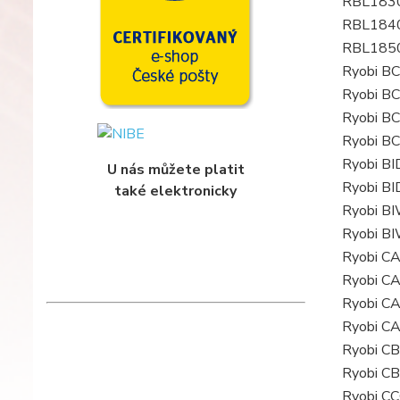
RBL183
RBL184
RBL185
Ryobi B
Ryobi B
Ryobi B
Ryobi B
Ryobi BI
U nás můžete platit
Ryobi B
také elektronicky
Ryobi B
Ryobi 
Ryobi C
Ryobi C
Ryobi C
Ryobi C
Ryobi C
Ryobi C
Ryobi C