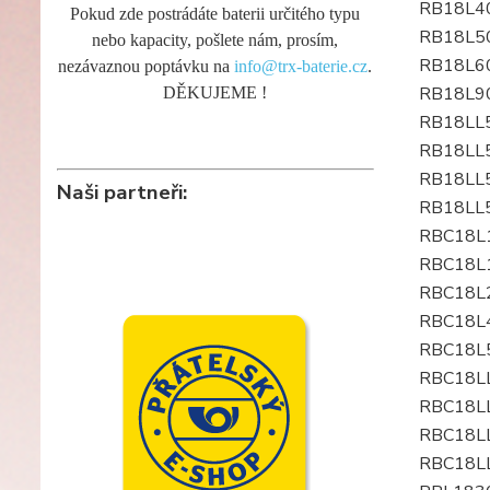
RB18L4
Pokud zde postrádáte baterii určitého typu
RB18L5
nebo kapacity, pošlete nám, prosím,
RB18L6
nezávaznou poptávku na
info@trx-baterie.cz
.
RB18L9
DĚKUJEME !
RB18LL
RB18LL
RB18LL
Naši partneři:
RB18LL
RBC18L
RBC18L
RBC18L
RBC18L
RBC18L
RBC18L
RBC18L
RBC18L
RBC18L