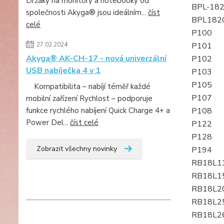
Držáky na monitory a notebooky od
BPL-18
společnosti Akyga® jsou ideálním...
číst
BPL182
celé
P100
27.02.2024
P101
Akyga® AK-CH-17 - nová univerzální
P102
USB nabíječka 4 v 1
P103
P105
Kompatibilita – nabíjí téměř každé
P107
mobilní zařízení Rychlost – podporuje
funkce rychlého nabíjení Quick Charge 4+ a
P108
Power Del...
číst celé
P122
P128
Zobrazit všechny novinky
P194
RB18L1
RB18L1
RB18L2
RB18L2
RB18L2