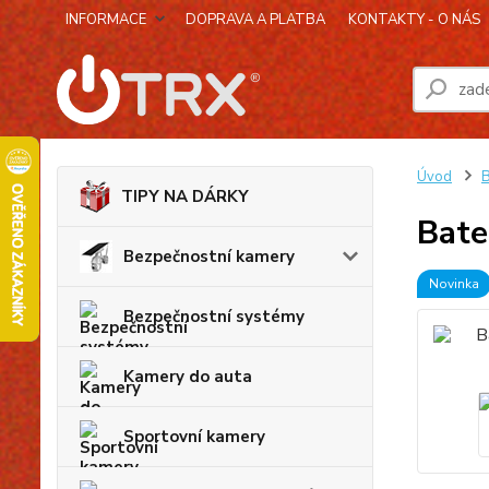
INFORMACE
DOPRAVA A PLATBA
KONTAKTY - O NÁS
Úvod
B
TIPY NA DÁRKY
Bate
Bezpečnostní kamery
Novinka
Bezpečnostní systémy
Kamery do auta
Sportovní kamery