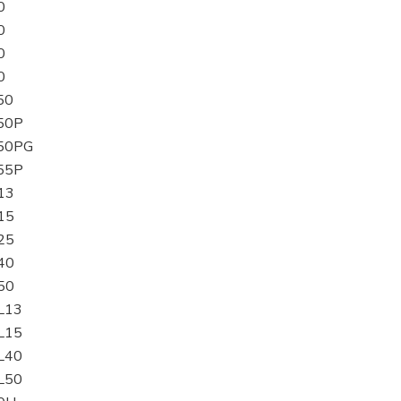
0
0
0
0
50
50P
50PG
55P
13
15
25
40
50
L13
L15
L40
L50