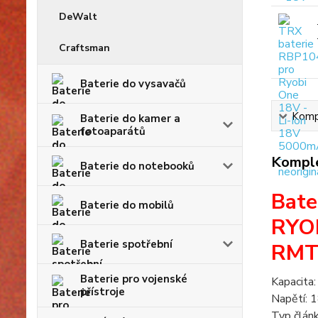
DeWalt
Craftsman
Baterie do vysavačů
Kompl
Baterie do kamer a
fotoaparátů
Komple
Baterie do notebooků
Bate
Baterie do mobilů
RYO
Baterie spotřební
RMT
Baterie pro vojenské
Kapacita
přístroje
Napětí: 
Typ člán