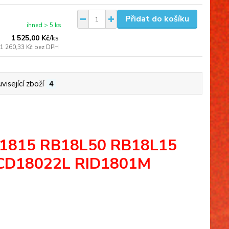
Přidat do košíku
ihned > 5 ks
1 525,00 Kč
/
ks
1 260,33 Kč
bez DPH
visející zboží
4
L-1815 RB18L50 RB18L15
CD18022L RID1801M