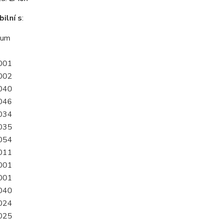
ilní s
:
ium
001
002
040
046
034
035
054
011
001
001
040
024
025