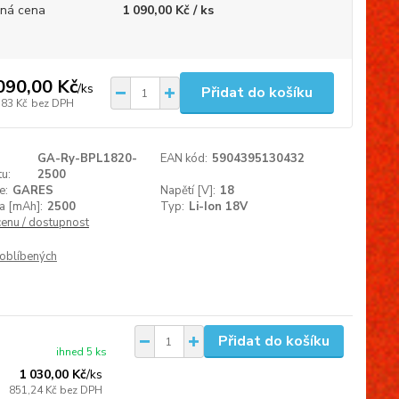
ná cena
1 090,00 Kč / ks
090,00 Kč
/
ks
Přidat do košíku
,83 Kč
bez DPH
GA-Ry-BPL1820-
EAN kód:
5904395130432
u:
2500
e:
GARES
Napětí [V]:
18
a [mAh]:
2500
Typ:
Li-Ion 18V
cenu / dostupnost
oblíbených
Přidat do košíku
ihned 5 ks
1 030,00 Kč
/
ks
851,24 Kč
bez DPH