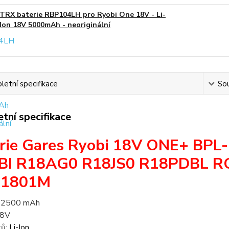
TRX baterie RBP104LH pro Ryobi One 18V - Li-
Ion 18V 5000mAh - neoriginální
etní specifikace
Sou
tní specifikace
rie Gares Ryobi 18V ONE+ BP
BI R18AG0 R18JS0 R18PDBL R
1801M
: 2500 mAh
18V
ků:
Li-Ion