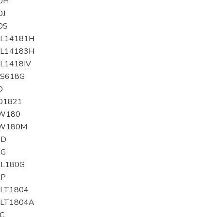
0H
0J
0S
CL14181H
CL14183H
CL1418IV
CS618G
D
ID1821
IW180
BIW180M
AD
AG
AL180G
AP
BLT1804
BLT1804A
CC