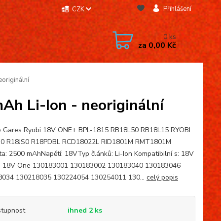
Přihlášení
CZK
0
ks
za
0,00 Kč
originální
h Li-Ion - neoriginální
e Gares Ryobi 18V ONE+ BPL-1815 RB18L50 RB18L15 RYOBI
0 R18JS0 R18PDBL RCD18022L RID1801M RMT1801M
ta: 2500 mAhNapětí: 18VTyp článků: Li-Ion Kompatibilní s: 18V
um 18V One 130183001 130183002 130183040 130183046
8034 130218035 130224054 130254011 130...
celý popis
tupnost
ihned 2 ks