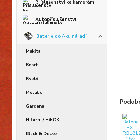
Příslušenství ke kamerám
Autopříslušenství
Baterie do Aku nářadí
Makita
Bosch
Ryobi
Metabo
Podobn
Gardena
Hitachi / HiKOKI
Black & Decker