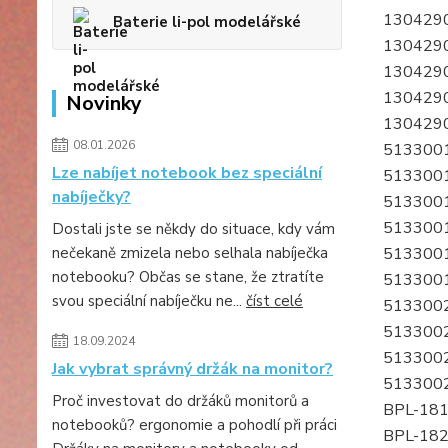
130429
Baterie li-pol modelářské
130429
130429
130429
Novinky
130429
08.01.2026
513300
Lze nabíjet notebook bez speciální
513300
nabíječky?
513300
513300
Dostali jste se někdy do situace, kdy vám
nečekaně zmizela nebo selhala nabíječka
513300
notebooku? Občas se stane, že ztratíte
513300
svou speciální nabíječku ne...
číst celé
513300
513300
18.09.2024
513300
Jak vybrat správný držák na monitor?
513300
Proč investovat do držáků monitorů a
BPL-18
notebooků? ergonomie a pohodlí při práci
BPL-18