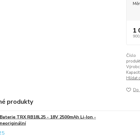
Měr
1 
900
Číslo
produkt
Výrobc
Kapacit
Hlídat 
Do 
é produkty
Baterie TRX RB18L25 - 18V 2500mAh Li-Ion -
neoriginální