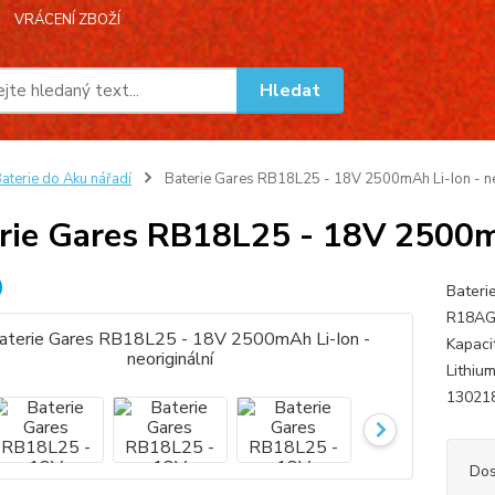
VRÁCENÍ ZBOŽÍ
Hledat
aterie do Aku nářadí
Baterie Gares RB18L25 - 18V 2500mAh Li-Ion - ne
rie Gares RB18L25 - 18V 2500mA
Bateri
R18AG
Kapaci
Lithi
13021
Dos