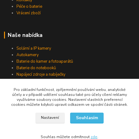
Kontakty
Péče o baterie
Vrácení zboží
Naše nabídka
Solární a IP kamery
Autokamery
Baterie do kamer a fotoaparátů
Baterie do notebooků
Napájecí zdroje a nabíječky
Pro základní funkčnost, zpříjemnění používání webu, analytické
účely a v případě udělení souhlasu také pro účely cílení reklamy
Jsme na Facebooku
využíváme soubory cookies. Nastavení vlastních preferencí
cookies můžete kdykoli upravit odkazem ve spodní části stránek.
Navštívit stránku
Souhlasím
Nastavení
Souhlas můžete odmítnout
zde
.