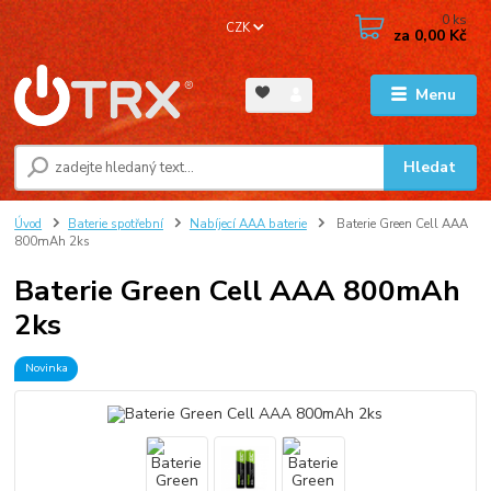
0
ks
CZK
za
0,00 Kč
Menu
Hledat
Úvod
Baterie spotřební
Nabíjecí AAA baterie
Baterie Green Cell AAA
800mAh 2ks
Baterie Green Cell AAA 800mAh
2ks
Novinka