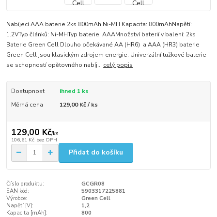
Nabíjecí AAA baterie 2ks 800mAh Ni-MH Kapacita: 800mAhNapětí:
1.2VTyp článků: Ni-MHTyp baterie: AAAMnožství baterií v balení: 2ks
Baterie Green Cell Dlouho očekávané AA (HR6) a AAA (HR3) baterie
Green Cell jsou klasickým zdrojem energie. Univerzální tužkové baterie
se schopností opětovného nabíj...
celý popis
Dostupnost
ihned 1 ks
Měrná cena
129,00 Kč / ks
129,00 Kč
/
ks
106,61 Kč
bez DPH
Přidat do košíku
Číslo produktu:
GCGR08
EAN kód:
5903317225881
Výrobce:
Green Cell
Napětí [V]:
1,2
Kapacita [mAh]:
800