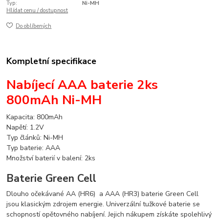
Typ:
Ni-MH
Hlídat cenu / dostupnost
Do oblíbených
Kompletní specifikace
Nabíjecí AAA baterie 2ks
800mAh
Ni-MH
Kapacita: 800mAh
Napětí: 1.2V
Typ článků: Ni-MH
Typ baterie: AAA
Množství baterií v balení: 2ks
Baterie Green Cell
Dlouho očekávané AA (HR6) a AAA (HR3) baterie Green Cell
jsou klasickým zdrojem energie. Univerzální tužkové baterie se
schopností opětovného nabíjení. Jejich nákupem získáte spolehlivý