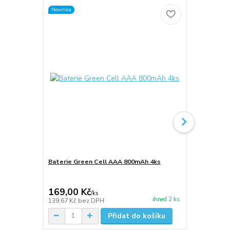
Novinka
Novinka
Baterie Green Cell AAA 800mAh 4ks
Baterie Gre
169,00 Kč
139,00 K
/
ks
ihned 2 ks
139,67 Kč
bez DPH
114,88 Kč
be
Přidat do košíku