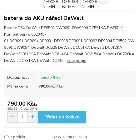
baterie do AKU nářadí DeWalt
Baterie TRX DeWalt DE9502 DW9091 DW9094 DC551KA DW931K
Kompatibilní s:652345-
01 DC9091 DC9094 DE9031 DE9038 DE9091 DE9092 DE9094 DE9502 DW
9091 DW9094 Dewalt DC528 DeWalt DC551KA Dewalt DC612KA
DeWalt DC613KA DeWalt DC614KA DeWalt DC615KA DeWalt DC728KA
DeWalt DC731KA DeWalt DC735...
celý popis
Dostupnost
ihned > 5 ks
Měrná cena
790,00 Kč / ks
790,00 Kč
/
ks
652,89 Kč
bez DPH
Přidat do košíku
Číslo produktu:
DeW-DE9038-2000