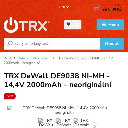
0
ks
CZK
za
0,00 Kč
Menu
Hledat
Úvod
Baterie do Aku nářadí
TRX DeWalt DE9038 NI-MH - 14,4V
2000mAh - neoriginální
TRX DeWalt DE9038 NI-MH -
14,4V 2000mAh - neoriginální
Akce