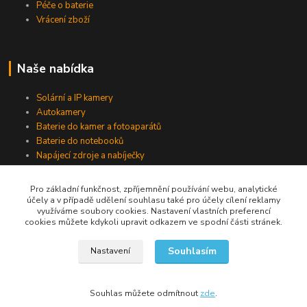
Péče o baterie
Vrácení zboží
Naše nabídka
Solární a IP kamery
Autokamery
Baterie do kamer a fotoaparátů
Baterie do notebooků
Napájecí zdroje a nabíječky
Pro základní funkčnost, zpříjemnění používání webu, analytické
účely a v případě udělení souhlasu také pro účely cílení reklamy
Jsme na Facebooku
využíváme soubory cookies. Nastavení vlastních preferencí
cookies můžete kdykoli upravit odkazem ve spodní části stránek.
Navštívit stránku
Souhlasím
Nastavení
Souhlas můžete odmítnout
zde
.
Vytvořeno na
Eshop-rychle.cz