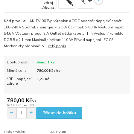
Kód produktu: AK-EV-06 Typ výrobku: AC/DC adaptér Napájecí napětí:
100-240 V Spotřeba energie: < 2.5 A Účinnost: > 80 % Výstupní napětí:
54.6 V Výstupní proud: 2 A Outlet délka kabelu: 1 m Výstupní konektor:
DC 5.5 x 2.1 mm Maximální výkon: 110 W Přívod napájení: IEC C8
Mechanický přepínač: N...
celý popis
Dostupnost
ihned 1 ks
Měrná cena
780,00 Kč / ks
*RP - napájecí
1,21 Kč
zdroje
780,00 Kč
/
ks
644,63 Kč
bez DPH
Přidat do košíku
Číslo produktu:
AK-EV-06