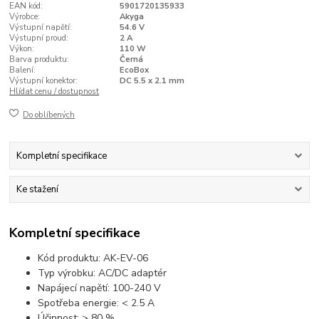
EAN kód:
5901720135933
Výrobce:
Akyga
Výstupní napětí:
54.6 V
Výstupní proud:
2 A
Výkon:
110 W
Barva produktu:
Černá
Balení:
EcoBox
Výstupní konektor:
DC 5.5 x 2.1 mm
Hlídat cenu / dostupnost
Do oblíbených
Kompletní specifikace
Ke stažení
Kompletní specifikace
Kód produktu: AK-EV-06
Typ výrobku: AC/DC adaptér
Napájecí napětí: 100-240 V
Spotřeba energie: < 2.5 A
Účinnost: > 80 %