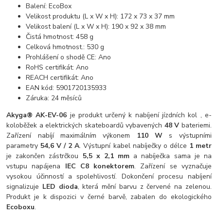
Balení: EcoBox
Velikost produktu (L x W x H): 172 x 73 x 37 mm
Velikost balení (L x W x H): 190 x 92 x 38 mm
Čistá hmotnost: 458 g
Celková hmotnost.: 530 g
Prohlášení o shodě CE: Ano
RoHS certifikát: Ano
REACH certifikát: Ano
EAN kód: 5901720135933
Záruka: 24 měsíců
Akyga® AK-EV-06
je produkt určený k nabíjení jízdních kol , e-
koloběžek a elektrických skateboardů vybavených
48 V
bateriemi.
Zařízení nabíjí maximálním výkonem
110 W
s výstupními
parametry
54,6 V / 2 A
. Výstupní kabel nabíječky o délce
1 metr
je zakončen zástrčkou
5,5 x 2,1 mm
a nabíječka sama je na
vstupu napájena
IEC C8 konektorem
. Zařízení se vyznačuje
vysokou účinností a spolehlivostí. Dokončení procesu nabíjení
signalizuje
LED dioda
, která mění barvu z červené na zelenou.
Produkt je k dispozici v černé barvě, zabalen do ekologického
Ecoboxu
.