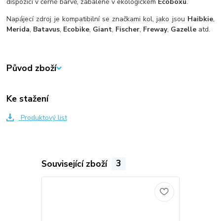
dispozici v černé barvě, zabalené v ekologickém
Ecoboxu
.
Napájecí zdroj je kompatibilní se značkami kol, jako jsou
Haibkie
,
Merida
,
Batavus
,
Ecobike
,
Giant
,
Fischer
,
Freway
,
Gazelle
atd.
Původ zboží
Ke stažení
Produktový list
Související zboží
3