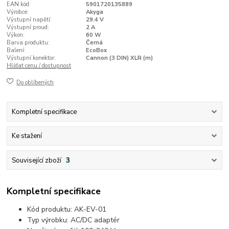
EAN kód:
5901720135889
Výrobce:
Akyga
Výstupní napětí:
29.4 V
Výstupní proud:
2 A
Výkon:
60 W
Barva produktu:
Černá
Balení:
EcoBox
Výstupní konektor:
Cannon (3 DIN) XLR (m)
Hlídat cenu / dostupnost
Do oblíbených
Kompletní specifikace
Ke stažení
Související zboží
3
Kompletní specifikace
Kód produktu: AK-EV-01
Typ výrobku: AC/DC adaptér