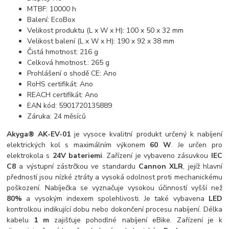
MTBF: 10000 h
Balení: EcoBox
Velikost produktu (L x W x H): 100 x 50 x 32 mm
Velikost balení (L x W x H): 190 x 92 x 38 mm
Čistá hmotnost: 216 g
Celková hmotnost.: 265 g
Prohlášení o shodě CE: Ano
RoHS certifikát: Ano
REACH certifikát: Ano
EAN kód: 5901720135889
Záruka: 24 měsíců
Akyga® AK-EV-01
je vysoce kvalitní produkt určený k nabíjení
elektrických kol s maximálním výkonem
60 W
. Je určen pro
elektrokola s
24V bateriemi
. Zařízení je vybaveno zásuvkou
IEC
C8
a výstupní zástrčkou ve standardu
Cannon XLR
, jejíž hlavní
předností jsou nízké ztráty a vysoká odolnost proti mechanickému
poškození. Nabíječka se vyznačuje vysokou účinností vyšší než
80%
a vysokým indexem spolehlivosti. Je také vybavena
LED
kontrolkou indikující dobu nebo dokončení procesu nabíjení. Délka
kabelu
1 m
zajišťuje pohodlné nabíjení eBike. Zařízení je k