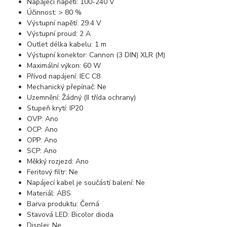
Napájecí napětí: 100-240 V
Účinnost: > 80 %
Výstupní napětí: 29.4 V
Výstupní proud: 2 A
Outlet délka kabelu: 1 m
Výstupní konektor: Cannon (3 DIN) XLR (M)
Maximální výkon: 60 W
Přívod napájení: IEC C8
Mechanický přepínač: Ne
Uzemnění: Žádný (II třída ochrany)
Stupeň krytí: IP20
OVP: Ano
OCP: Ano
OPP: Ano
SCP: Ano
Měkký rozjezd: Ano
Feritový filtr: Ne
Napájecí kabel je součástí balení: Ne
Materiál: ABS
Barva produktu: Černá
Stavová LED: Bicolor dioda
Displej: Ne