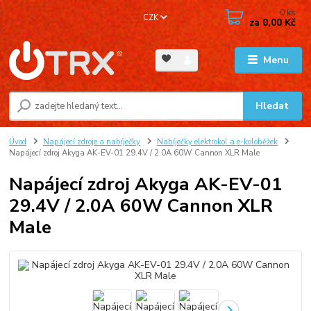
0
ks
CZK
za
0,00 Kč
Menu
Hledat
Úvod
Napájecí zdroje a nabíječky
Nabíječky elektrokol a e-koloběžek
Napájecí zdroj Akyga AK-EV-01 29.4V / 2.0A 60W Cannon XLR Male
Napájecí zdroj Akyga AK-EV-01
29.4V / 2.0A 60W Cannon XLR
Male