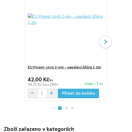
EU Power cord 2-pin - napájecí šňůra 1,2m
Kabel síťov
pin - 1.5m
42,00 Kč
45,00 Kč
/
ks
ihned > 5 ks
34,71 Kč
bez DPH
37,19 Kč
bez
Přidat do košíku
Zboží zařazeno v kategoriích