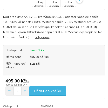
Kód produktu: AK-EV-01 Typ výrobku: AC/DC adaptér Napájecí napětí:
100-240 V Účinnost: > 80 % Výstupní napětí: 29.4 V Výstupní proud: 2 A
Outlet délka kabelu: 1 m Výstupní konektor: Cannon (3 DIN) XLR (M)
Maximální výkon: 60 W Přívod napájení: IEC C8 Mechanický přepínač: Ne
Uzemnění: Žádný (II t...
celý popis
Dostupnost
ihned 1 ks
Měrná cena
495,00 Kč / ks
*RP - napájecí
1,21 Kč
zdroje
495,00 Kč
/
ks
409,09 Kč
bez DPH
Přidat do košíku
Číslo produktu:
AK-EV-01