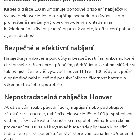
Kabel o délce 1,8 m
umožňuje pohodlné připojení nabíječky k
vysavači Hoover H-Free a zajišťuje svobodu používání. Tento
promyšleně navržený výrobek, vytvořený s ohledem na
každodenní používání, je ideální pro uživatele, kteří si cení pohodlí
a jednoduchosti.
Bezpečné a efektivní nabíjení
Nabíječka je vybavena pokročilými bezpečnostními funkcemi, které
chrání vaše zařízení před přepětím, přehřátím a zkratem. Můžete si
tak být jisti, že se váš vysavač Hoover H-Free 100 vždy bezpečně
a optimálně nabije, což má pozitivní vliv na životnost baterie a
výkonnost vašeho spotřebiče.
Nepostradatelná nabíječka Hoover
Ať už se vám rozbil původní zdroj napájení nebo potřebujete
záložní zdroj energie, nabíječka Hoover H-Free 100 je spolehlivou
volbou. Díky své kvalitní konstrukci a spolehlivému technickému
provedení zajistí, že váš vysavač bude vždy připraven k použití.
Jedná se o praktické příslušenství, které vám usnadní každodenní