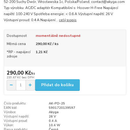
52-200 Suchy Dwór, Wrocławska 1c, Polska/Poland, contact@akyga.com
Typ výrobku: AC/DC adaptér Kompatibilní s: Hoover H-Free Napájecí
napětí: 100-240 V Spotřeba energie: < 0.6 A Výstupní napětí: 26 V
Výstupní proud: 0.4 A Napájení...
celý popis
Dostupnost
momentálně nedostupné
Měrná cena
290,00 Kč / ks
*RP - napájecí
1,21 Kč
zdroje
290,00 Kč
/
ks
239,67 Kč
bez DPH
Přidat do košíku
Číslo produktu:
AK-PD-25
EAN kód:
5901720139597
Výrobce:
Akyga
Výstupní napětí:
26 V
Výstupní proud:
0.4 A
Výkon:
10.4 W
Barva produktu:
Černá