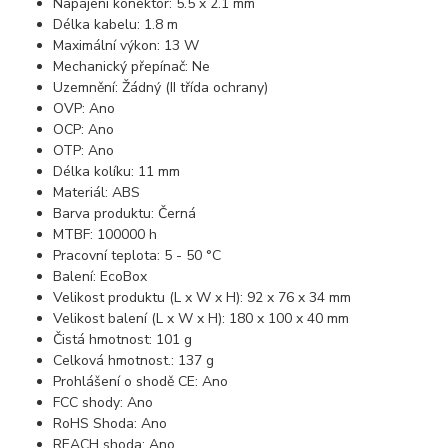
Napájení konektor: 5.5 x 2.1 mm
Délka kabelu: 1.8 m
Maximální výkon: 13 W
Mechanický přepínač: Ne
Uzemnění: Žádný (II třída ochrany)
OVP: Ano
OCP: Ano
OTP: Ano
Délka kolíku: 11 mm
Materiál: ABS
Barva produktu: Černá
MTBF: 100000 h
Pracovní teplota: 5 - 50 °C
Balení: EcoBox
Velikost produktu (L x W x H): 92 x 76 x 34 mm
Velikost balení (L x W x H): 180 x 100 x 40 mm
Čistá hmotnost: 101 g
Celková hmotnost.: 137 g
Prohlášení o shodě CE: Ano
FCC shody: Ano
RoHS Shoda: Ano
REACH shoda: Ano