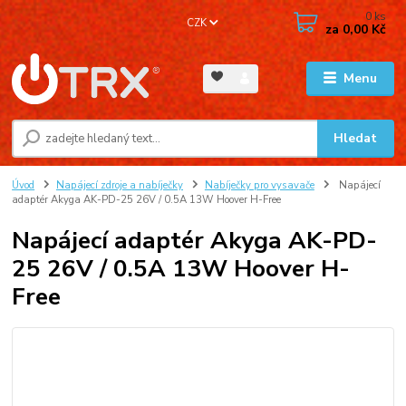
0
ks
CZK
za
0,00 Kč
Menu
Hledat
Úvod
Napájecí zdroje a nabíječky
Nabíječky pro vysavače
Napájecí
adaptér Akyga AK-PD-25 26V / 0.5A 13W Hoover H-Free
Napájecí adaptér Akyga AK-PD-
25 26V / 0.5A 13W Hoover H-
Free