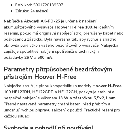
EAN kód: 5901720139597
Záruka: 24 měsíců
Nabíječka Akyga® AK-PD-25
je určena k nabíjení
akumulátorového vysavače
Hoover H-Free 100
. Je ideálním
řešením, pokud má originální napájecí zdroj přerušený kabel nebo
poškozenou zástrčku. Byla navržena tak, aby rychle a snadno
obnovila plný výkon vašeho bezdrátového vysavače. Nabíječka
zajišťuje spolehlivé nabíjení spotřebičů s technickými
požadavky
26 V
a
500 mA
.
Parametry přizpůsobené bezdrátovým
přístrojům Hoover H-Free
Nabíječka zaručuje plnou kompatibilitu s modely
Hoover H-Free
100 HF122RH
,
HF122GPT
a
HF122GH
, poskytuje stabilní a
bezpečné nabíjení s výkonem
13 W
a
zástrčkou 5,5x2,1 mm
.
Přesně nastavené parametry chrání baterii před přebitím a
umožňují rychlou přípravu zařízení k použití. Praktické řešení pro
každou situaci.
Svoboda a pohodlí při používání