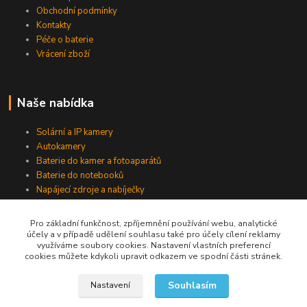
Obchodní podmínky
Kontakty
Péče o baterie
Vrácení zboží
Naše nabídka
Solární a IP kamery
Autokamery
Baterie do kamer a fotoaparátů
Baterie do notebooků
Napájecí zdroje a nabíječky
Pro základní funkčnost, zpříjemnění používání webu, analytické
účely a v případě udělení souhlasu také pro účely cílení reklamy
Jsme na Facebooku
využíváme soubory cookies. Nastavení vlastních preferencí
cookies můžete kdykoli upravit odkazem ve spodní části stránek.
Navštívit stránku
Souhlasím
Nastavení