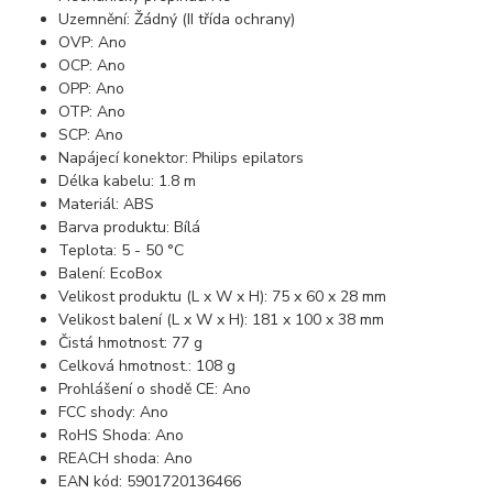
Uzemnění: Žádný (II třída ochrany)
OVP: Ano
OCP: Ano
OPP: Ano
OTP: Ano
SCP: Ano
Napájecí konektor: Philips epilators
Délka kabelu: 1.8 m
Materiál: ABS
Barva produktu: Bílá
Teplota: 5 - 50 °C
Balení: EcoBox
Velikost produktu (L x W x H): 75 x 60 x 28 mm
Velikost balení (L x W x H): 181 x 100 x 38 mm
Čistá hmotnost: 77 g
Celková hmotnost.: 108 g
Prohlášení o shodě CE: Ano
FCC shody: Ano
RoHS Shoda: Ano
REACH shoda: Ano
EAN kód: 5901720136466