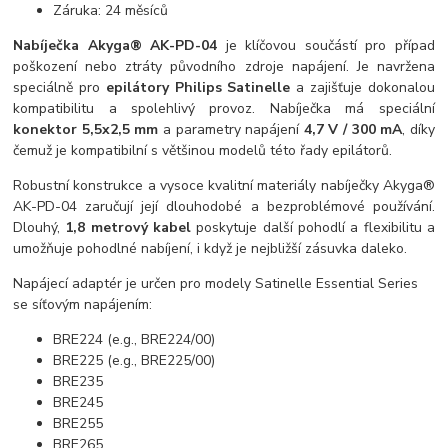
Záruka: 24 měsíců
Nabíječka Akyga® AK-PD-04
je klíčovou součástí pro případ
poškození nebo ztráty původního zdroje napájení. Je navržena
speciálně pro
epilátory Philips Satinelle
a zajišťuje dokonalou
kompatibilitu a spolehlivý provoz. Nabíječka má speciální
konektor 5,5x2,5 mm
a parametry napájení
4,7 V / 300 mA
, díky
čemuž je kompatibilní s většinou modelů této řady epilátorů.
Robustní konstrukce a vysoce kvalitní materiály nabíječky Akyga®
AK-PD-04 zaručují její dlouhodobé a bezproblémové používání.
Dlouhý,
1,8 metrový kabel
poskytuje další pohodlí a flexibilitu a
umožňuje pohodlné nabíjení, i když je nejbližší zásuvka daleko.
Napájecí adaptér je určen pro modely Satinelle Essential Series
se síťovým napájením:
BRE224 (e.g., BRE224/00)
BRE225 (e.g., BRE225/00)
BRE235
BRE245
BRE255
BRE265