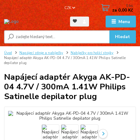
0
ks
CZK
za
0,00 Kč
Menu
Hledat
Úvod
Napájecí zdroje a nabíječky
Nabíječky pro holící strojky
Napájecí adaptér Akyga AK-PD-04 4.7V / 300mA 1.41W Philips Satinelle
depilator plug
Napájecí adaptér Akyga AK-PD-
04 4.7V / 300mA 1.41W Philips
Satinelle depilator plug