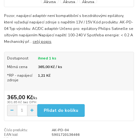
Pozor, napájecí adaptér není kompatibilní s bezdrátovými epilátory,
které vyžadují napájecí zdroje s napětím 13V / 15V Kód produktu: AK-PD-
04 Typ výrobku: AC/DC adaptér Určeno pro: epilátory Philips Satinelle se
síťovým napájením Napájecí napětí: 100-240 V Spotřeba energie: < 0.2 A
Mechanický př...
celý popis
Dostupnost
ihned 1 ks
Měrná cena
365,00 Kč / ks
*RP - napájecí
1,21 Kč
zdroje
365,00 Kč
/
ks
301,65 Kč
bez DPH
Přidat do košíku
Číslo produktu:
AK-PD-04
EAN kód:
5901720136466