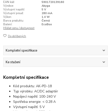
EAN kód:
5901720139160
Výrobce:
Akyga
Výstupní napětí:
5 V
Výstupní proud:
280 mA
Výkon:
1.4 W
Barva produktu:
Černá
Balení:
EcoBox
Hlídat cenu / dostupnost
Do oblíbených
Kompletní specifikace
Ke stažení
Kompletní specifikace
Kód produktu: AK-PD-18
Typ výrobku: AC/DC adaptér
Napájecí napětí: 100-240 V
Spotřeba energie: < 0.28 A
Výstupní napětí: 5 V