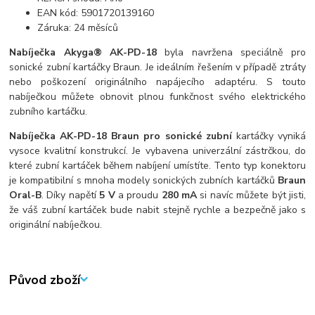
EAN kód: 5901720139160
Záruka: 24 měsíců
Nabíječka Akyga® AK-PD-18
byla navržena speciálně pro
sonické zubní kartáčky Braun. Je ideálním řešením v případě ztráty
nebo poškození originálního napájecího adaptéru. S touto
nabíječkou můžete obnovit plnou funkčnost svého elektrického
zubního kartáčku.
Nabíječka AK-PD-18 Braun pro sonické zubní
kartáčky vyniká
vysoce kvalitní konstrukcí. Je vybavena univerzální zástrčkou, do
které zubní kartáček během nabíjení umístíte. Tento typ konektoru
je kompatibilní s mnoha modely sonických zubních kartáčků
Braun
Oral-B
. Díky napětí
5 V
a proudu
280 mA
si navíc můžete být jisti,
že váš zubní kartáček bude nabit stejně rychle a bezpečně jako s
originální nabíječkou.
Původ zboží