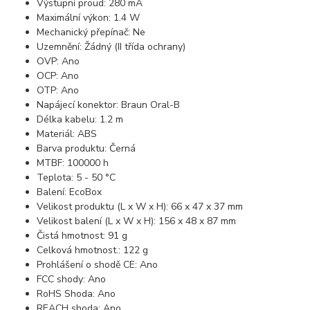
Výstupní proud: 280 mA
Maximální výkon: 1.4 W
Mechanický přepínač: Ne
Uzemnění: Žádný (II třída ochrany)
OVP: Ano
OCP: Ano
OTP: Ano
Napájecí konektor: Braun Oral-B
Délka kabelu: 1.2 m
Materiál: ABS
Barva produktu: Černá
MTBF: 100000 h
Teplota: 5 - 50 °C
Balení: EcoBox
Velikost produktu (L x W x H): 66 x 47 x 37 mm
Velikost balení (L x W x H): 156 x 48 x 87 mm
Čistá hmotnost: 91 g
Celková hmotnost.: 122 g
Prohlášení o shodě CE: Ano
FCC shody: Ano
RoHS Shoda: Ano
REACH shoda: Ano