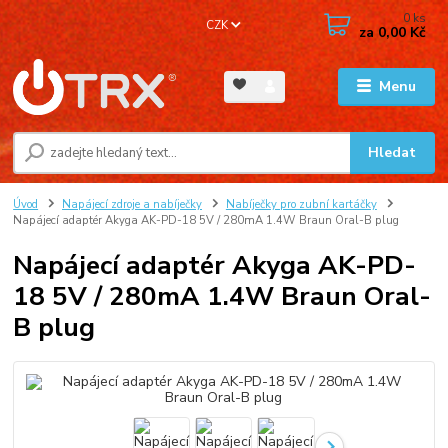
0
ks
CZK
za
0,00 Kč
Menu
Hledat
Úvod
Napájecí zdroje a nabíječky
Nabíječky pro zubní kartáčky
Napájecí adaptér Akyga AK-PD-18 5V / 280mA 1.4W Braun Oral-B plug
Napájecí adaptér Akyga AK-PD-
18 5V / 280mA 1.4W Braun Oral-
B plug