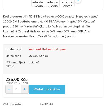
Kód produktu: AK-PD-18 Typ výrobku: AC/DC adaptér Napájecí napětí:
100-240 V Spotřeba energie: < 0.28 A Výstupní napětí: 5 V Výstupní
proud: 280 mA Maximální výkon: 1.4 W Mechanický přepínač: Ne
Uzemnění: Žádný (II třída ochrany) OVP: Ano OCP: Ano OTP: Ano
Napájecí konektor: Braun Oral-B Délka k...
celý popis
Dostupnost
momentálně nedostupné
Měrná cena
225,00 Kč / ks
*RP - napájecí
1,21 Kč
zdroje
225,00 Kč
/
ks
185,95 Kč
bez DPH
Přidat do košíku
Číslo produktu:
AK-PD-18