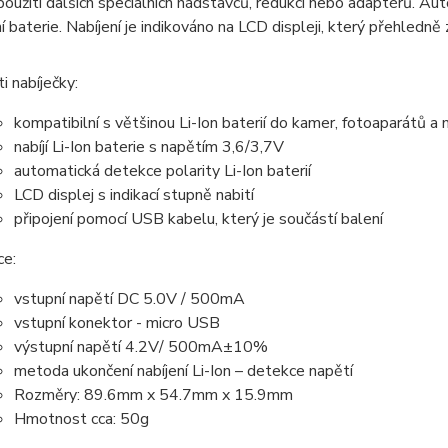
použití dalších speciálních nádstavců, redukcí nebo adaptérů. Au
 baterie. Nabíjení je indikováno na LCD displeji, který přehledně 
i nabíječky:
kompatibilní s většinou Li-Ion baterií do kamer, fotoaparátů a 
nabíjí Li-Ion baterie s napětím 3,6/3,7V
automatická detekce polarity Li-Ion baterií
LCD displej s indikací stupně nabití
připojení pomocí USB kabelu, který je součástí balení
ce:
vstupní napětí DC 5.0V / 500mA
vstupní konektor - micro USB
výstupní napětí 4.2V/ 500mA±10%
metoda ukončení nabíjení Li-Ion – detekce napětí
Rozměry: 89.6mm x 54.7mm x 15.9mm
Hmotnost cca: 50g