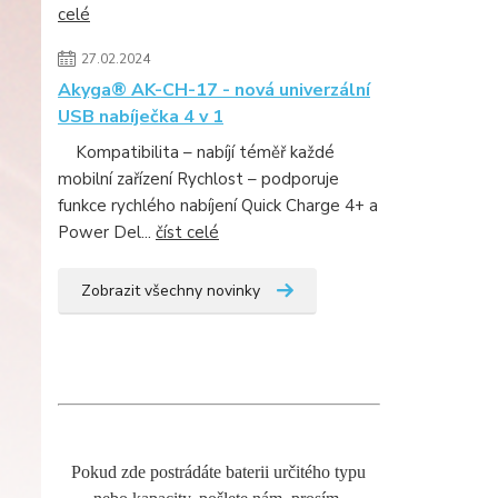
celé
27.02.2024
Akyga® AK-CH-17 - nová univerzální
USB nabíječka 4 v 1
Kompatibilita – nabíjí téměř každé
mobilní zařízení Rychlost – podporuje
funkce rychlého nabíjení Quick Charge 4+ a
Power Del...
číst celé
Zobrazit všechny novinky
Pokud zde postrádáte baterii určitého typu