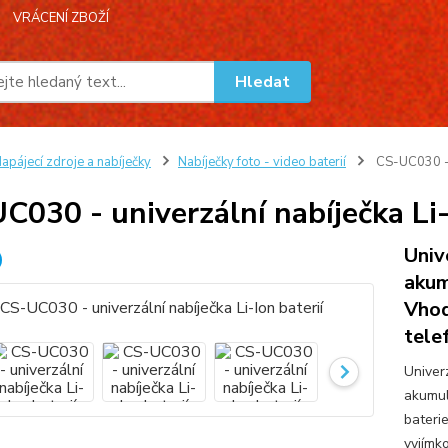
VRÁCENÍ ZBOŽÍ
Hledat
apájecí zdroje a nabíječky
Nabíječky foto - video baterií
CS-UC030 - u
C030 - univerzální nabíječka Li-
Univ
akum
Vhod
tele
Univer
akumul
bateri
vyjímk