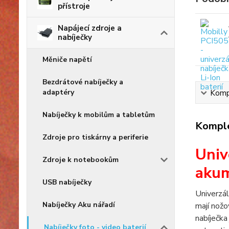
přístroje
Napájecí zdroje a
nabíječky
Měniče napětí
Bezdrátové nabíječky a
adaptéry
Kompl
Nabíječky k mobilům a tabletům
Komple
Zdroje pro tiskárny a periferie
Univ
Zdroje k notebookům
akum
USB nabíječky
Univerzál
Nabíječky Aku nářadí
mají nožo
nabíječka
Nabíječky foto - video baterií