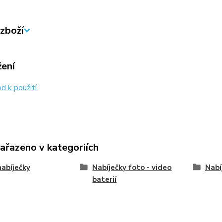
zboží
žení
 k použití
zařazeno v kategoriích
abíječky
Nabíječky foto - video
Nabí
baterií