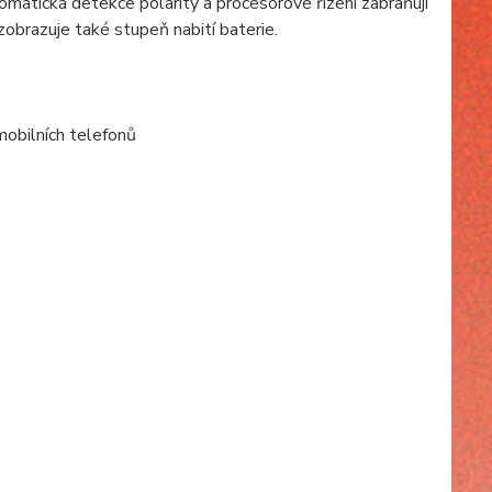
tomatická detekce polarity a procesorové řízení zabraňují
zobrazuje také stupeň nabití baterie.
mobilních telefonů