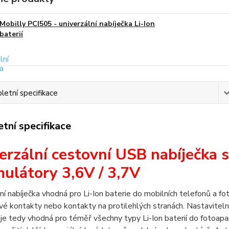
Mobilly PCI505 - univerzální nabíječka Li-Ion
baterií
etní specifikace
tní specifikace
erzální cestovní USB nabíječka s
ulátory 3,6V / 3,7V
ní nabíječka vhodná pro Li-Ion baterie do mobilních telefonů a f
vé kontakty nebo kontakty na protilehlých stranách. Nastaviteln
 je tedy vhodná pro téměř všechny typy Li-Ion baterií do fotoapa