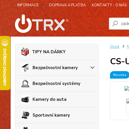
INFORMACE
DOPRAVA A PLATBA
KONTAKTY - O NÁS
Úvod
N
TIPY NA DÁRKY
CS-U
Bezpečnostní kamery
Novinka
Bezpečnostní systémy
Kamery do auta
Sportovní kamery