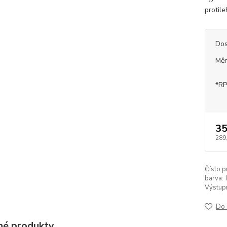
protil
Dos
Měr
*RP
35
289
Číslo p
barva:
Výstupn
Do 
é produkty