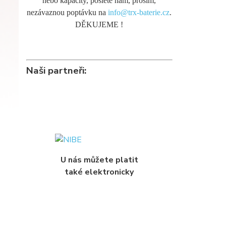
nebo kapacity, pošlete nám, prosím,
nezávaznou poptávku na
info@trx-baterie.cz
.
DĚKUJEME !
Naši partneři:
U nás můžete platit
také elektronicky