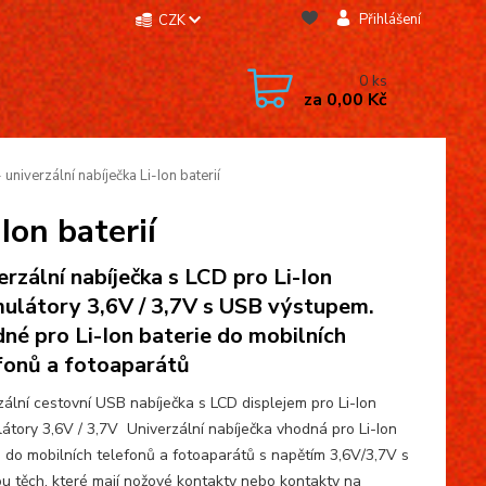
Přihlášení
CZK
0
ks
za
0,00 Kč
niverzální nabíječka Li-Ion baterií
Ion baterií
erzální nabíječka s LCD pro Li-Ion
ulátory 3,6V / 3,7V s USB výstupem.
né pro Li-Ion baterie do mobilních
fonů a fotoaparátů
zální cestovní USB nabíječka s LCD displejem pro Li-Ion
átory 3,6V / 3,7V Univerzální nabíječka vhodná pro Li-Ion
e do mobilních telefonů a fotoaparátů s napětím 3,6V/3,7V s
ou těch, které mají nožové kontakty nebo kontakty na