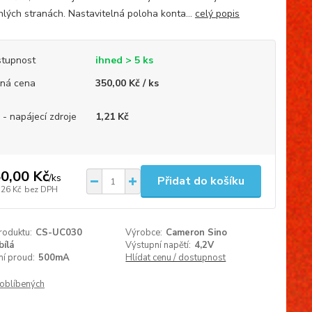
ehlých stranách. Nastavitelná poloha konta...
celý popis
tupnost
ihned > 5 ks
ná cena
350,00 Kč / ks
 - napájecí zdroje
1,21 Kč
0,00 Kč
/
ks
Přidat do košíku
,26 Kč
bez DPH
roduktu:
CS-UC030
Výrobce:
Cameron Sino
bílá
Výstupní napětí:
4,2V
í proud:
500mA
Hlídat cenu / dostupnost
oblíbených