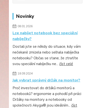
Novinky
08.01.2026
Lze nabíjet notebook bez speciální
nabíječky?
Dostali jste se někdy do situace, kdy vám
nečekaně zmizela nebo selhala nabíječka
notebooku? Občas se stane, že ztratíte
svou speciální nabíječku ne...
číst celé
18.09.2024
Jak vybrat správný držák na monitor?
Proč investovat do držáků monitorů a
notebooků? ergonomie a pohodlí při práci
Držáky na monitory a notebooky od
společnosti Akyga® jsou ideálním...
číst