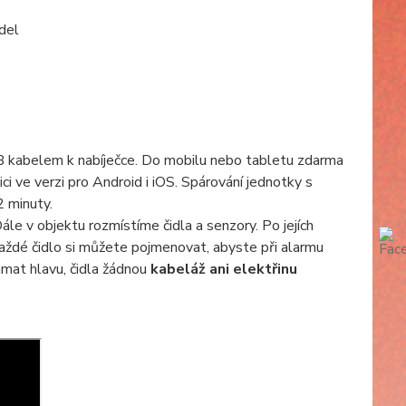
idel
SB kabelem k nabíječce. Do mobilu nebo tabletu zdarma
ci ve verzi pro Android i iOS. Spárování jednotky s
2 minuty.
le v objektu rozmístíme čidla a senzory. Po jejích
. Každé čidlo si můžete pojmenovat, abyste při alarmu
lámat hlavu, čidla žádnou
kabeláž ani elektřinu