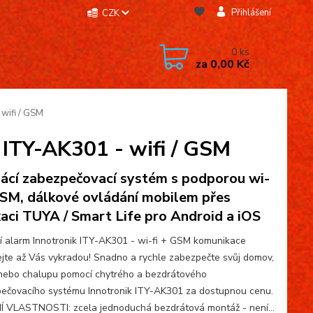
Přihlášení
CZK
0
ks
za
0,00 Kč
wifi / GSM
 ITY-AK301 - wifi / GSM
cí zabezpečovací systém s podporou wi-
 GSM, dálkové ovládání mobilem přes
kaci TUYA / Smart Life pro Android a iOS
 alarm Innotronik ITY-AK301 - wi-fi + GSM komunikace
jte až Vás vykradou! Snadno a rychle zabezpečte svůj domov,
nebo chalupu pomocí chytrého a bezdrátového
ečovacího systému Innotronik ITY-AK301 za dostupnou cenu.
 VLASTNOSTI: zcela jednoduchá bezdrátová montáž - není...