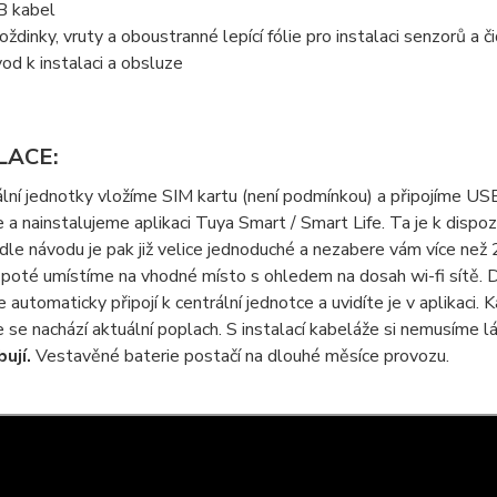
 kabel
ždinky, vruty a oboustranné lepící fólie pro instalaci senzorů a č
od k instalaci a obsluze
LACE:
lní jednotky vložíme SIM kartu (není podmínkou) a připojíme U
a nainstalujeme aplikaci Tuya Smart / Smart Life. Ta je k dispozi
le návodu je pak již velice jednoduché a nezabere vám více než 
poté umístíme na vhodné místo s ohledem na dosah wi-fi sítě. Dá
e automaticky připojí k centrální jednotce a uvidíte je v aplikaci
de se nachází aktuální poplach. S instalací kabeláže si nemusíme 
ují.
Vestavěné baterie postačí na dlouhé měsíce provozu.