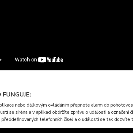
O FUNGUJE:
likace nebo dálkovým ovládáním přepnete alarm do pohotovostní
ustí se siréna a v aplikaci obdržíte zprávu o události a označení č
 předdefinovaných telefonních čísel a o události se tak dozvíte t