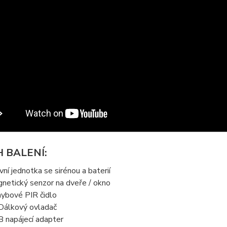
 BALENÍ:
vní jednotka se sirénou a baterií
netický senzor na dveře / okno
ybové PIR čidlo
Dálkový ovladač
 napájecí adapter