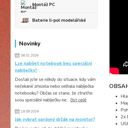
Montáž PC
Baterie li-pol modelářské
Novinky
08.01.2026
Lze nabíjet notebook bez speciální
nabíječky?
Dostali jste se někdy do situace, kdy vám
OBSAH
nečekaně zmizela nebo selhala nabíječka
notebooku? Občas se stane, že ztratíte
Hla
svou speciální nabíječku ne...
číst celé
Mag
Poh
18.09.2024
2x 
Jak vybrat správný držák na monitor?
USB