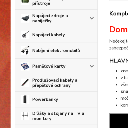
přístroje
Komple
Napájecí zdroje a
nabíječky
Domá
Napájecí kabely
Nečekejt
zabezpeč
Nabíjení elektromobilů
HLAVN
Paměťové karty
zce
v b
Prodlužovací kabely a
vše
přepěťové ochrany
sna
mož
Powerbanky
kom
Držáky a stojany na TV a
monitory