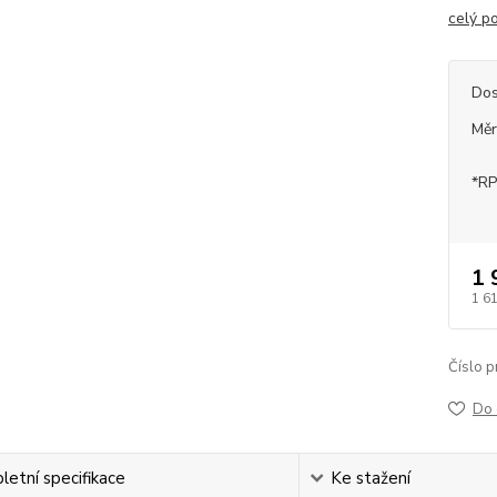
celý p
Dos
Měr
*RP
1 
1 6
Číslo p
Do 
etní specifikace
Ke stažení