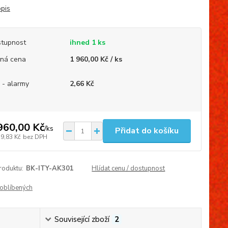
opis
tupnost
ihned 1 ks
ná cena
1 960,00 Kč / ks
 - alarmy
2,66 Kč
960,00 Kč
/
ks
Přidat do košíku
19,83 Kč
bez DPH
roduktu:
BK-ITY-AK301
Hlídat cenu / dostupnost
oblíbených
Související zboží
2