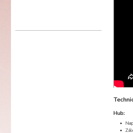
Techni
Hub:
Nap
Zál