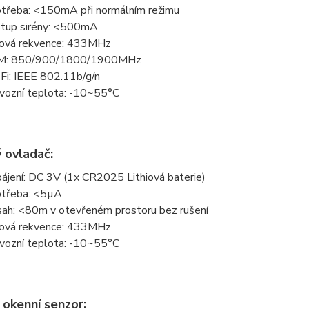
třeba: <150mA při normálním režimu
tup sirény: <500mA
ová rekvence: 433MHz
M: 850/900/1800/1900MHz
Fi: IEEE 802.11b/g/n
vozní teplota: -10~55°C
 ovladač:
ájení: DC 3V (1x CR2025 Lithiová baterie)
třeba: <5µA
ah: <80m v otevřeném prostoru bez rušení
ová rekvence: 433MHz
vozní teplota: -10~55°C
/ okenní senzor: