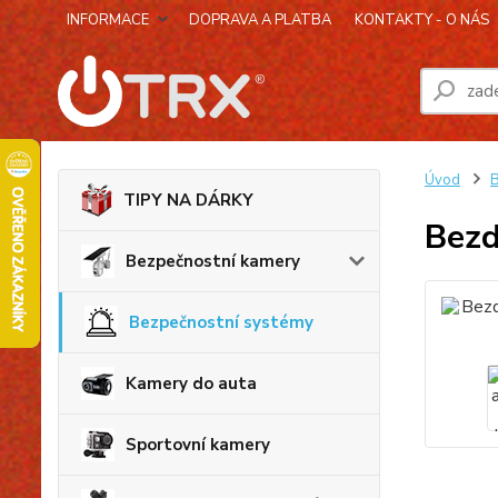
INFORMACE
DOPRAVA A PLATBA
KONTAKTY - O NÁS
Úvod
B
TIPY NA DÁRKY
Bezd
Bezpečnostní kamery
Bezpečnostní systémy
Kamery do auta
Sportovní kamery