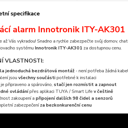
tní specifikace
cí alarm Innotronik ITY-AK301 
e až Vás vykradou! Snadno a rychle zabezpečte svůj domov, cha
ovacího systému
Innotronik ITY-AK301
za dostupnou cenu.
Í VLASTNOSTI:
la jednoduchá bezdrátová montáž
- není potřeba žádná kabe
alení jsou
všechny součásti
potřebné k instalaci
 je připraveno a spárováno,
stačí jen rozmístit a zapnout
dné ovládání
přes aplikaci TUYA / Smart Life
v češtině
nost zakoupení a
připojení dalších 98 čidel a senzorů
pletní zabezpečení
za bezkonkurenční cenu