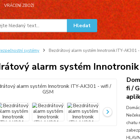
VRÁCENÍ ZBOŽÍ
Hledat
ezpečnostní systémy
Bezdrátový alarm systém Innotronik ITY-AK301 - 
rátový alarm systém Innotronik
Domá
fi /
apli
Domácí
Nečeke
chatu 
zabezp
HLAVNÍ