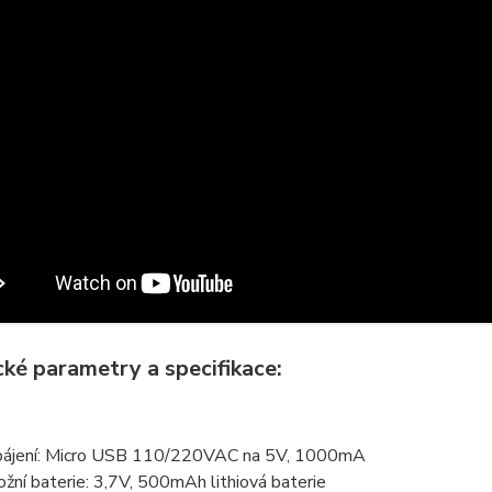
cké parametry a specifikace:
ájení: Micro USB 110/220VAC na 5V, 1000mA
ožní baterie: 3,7V, 500mAh lithiová baterie