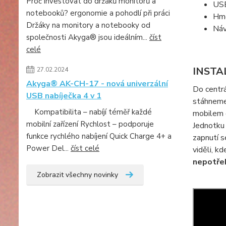
Proč investovat do držáků monitorů a
USB
notebooků? ergonomie a pohodlí při práci
Hmo
Držáky na monitory a notebooky od
Náv
společnosti Akyga® jsou ideálním...
číst
celé
INSTA
27.02.2024
Akyga® AK-CH-17 - nová univerzální
Do centrá
USB nabíječka 4 v 1
stáhneme 
Kompatibilita – nabíjí téměř každé
mobilem d
mobilní zařízení Rychlost – podporuje
Jednotku 
funkce rychlého nabíjení Quick Charge 4+ a
zapnutí s
Power Del...
číst celé
viděli, k
nepotřeb
Zobrazit všechny novinky