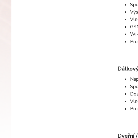
Spo
Výs
Vln
GS
Wi-
Pro
Dálkový
Nap
Spo
Dos
Vln
Pro
Dveřní 