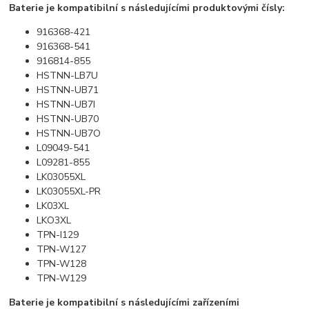
Baterie je kompatibilní s následujícími produktovými čísly:
916368-421
916368-541
916814-855
HSTNN-LB7U
HSTNN-UB71
HSTNN-UB7I
HSTNN-UB70
HSTNN-UB7O
L09049-541
L09281-855
LK03055XL
LK03055XL-PR
LK03XL
LKO3XL
TPN-I129
TPN-W127
TPN-W128
TPN-W129
Baterie je kompatibilní s následujícími zařízeními