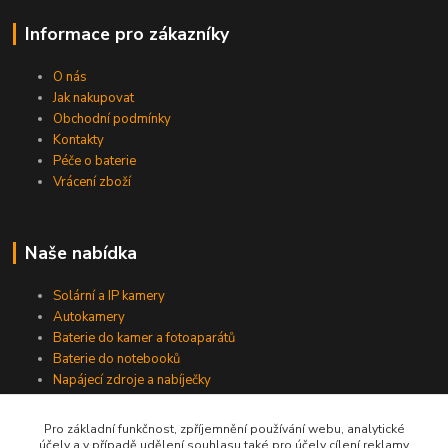
Informace pro zákazníky
O nás
Jak nakupovat
Obchodní podmínky
Kontakty
Péče o baterie
Vrácení zboží
Naše nabídka
Solární a IP kamery
Autokamery
Baterie do kamer a fotoaparátů
Baterie do notebooků
Napájecí zdroje a nabíječky
Pro základní funkčnost, zpříjemnění používání webu, analytické
účely a v případě udělení souhlasu také pro účely cílení reklamy