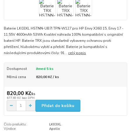
Baterie LK03XL HSTNN-UB7I TPN-W127 pro HP Envy X360 15, Envy 17 -
11,55V 4600mAh 53Wh Kvalitní náhrada 100% kompatibilní s originální
baterií HP. Baterie TRX jsou standartně vybaveny ochranou proti
přetížení, hlubokému vybití a přebití. Baterie je kompatibilní s
následujícími produktovými čísly: 91...
celý popis
Dostupnost
ihned 5 ks
Měrná cena
820,00 Kč / ks
820,00 Kč
/
ks
677,69 Kč
bez DPH
Přidat do košíku
Číslo produktu:
LK03XL
Výrobce:
Apollo