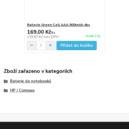
Baterie Green Cell AAA 800mAh 4ks
169,00 Kč
/
ks
ihned 2 ks
139,67 Kč
bez DPH
Přidat do košíku
Zboží zařazeno v kategoriích
Baterie do notebooků
HP / Compaq