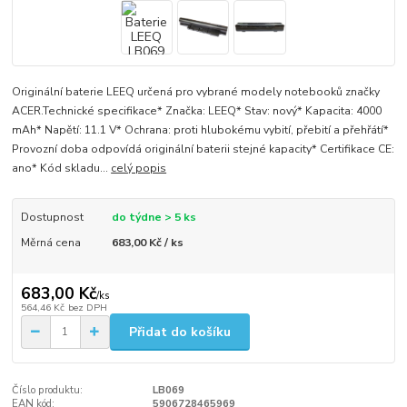
Originální baterie LEEQ určená pro vybrané modely notebooků značky
ACER.Technické specifikace* Značka: LEEQ* Stav: nový* Kapacita: 4000
mAh* Napětí: 11.1 V* Ochrana: proti hlubokému vybití, přebití a přehřátí*
Provozní doba odpovídá originální baterii stejné kapacity* Certifikace CE:
ano* Kód skladu...
celý popis
Dostupnost
do týdne > 5 ks
Měrná cena
683,00 Kč / ks
683,00 Kč
/
ks
564,46 Kč
bez DPH
Přidat do košíku
Číslo produktu:
LB069
EAN kód:
5906728465969