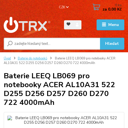
0
ks
CZK
za
0,00 Kč
Menu
Hledat
Úvod
Baterie do notebooků
Baterie LEEQ LB069 pro notebooky ACER
AL10A31 522 D255 D256 D257 D260 D270 722 4000mAh
Baterie LEEQ LB069 pro
notebooky ACER AL10A31 522
D255 D256 D257 D260 D270
722 4000mAh