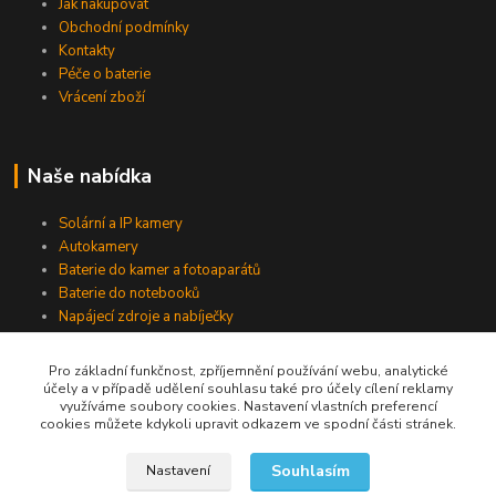
Jak nakupovat
Obchodní podmínky
Kontakty
Péče o baterie
Vrácení zboží
Naše nabídka
Solární a IP kamery
Autokamery
Baterie do kamer a fotoaparátů
Baterie do notebooků
Napájecí zdroje a nabíječky
Pro základní funkčnost, zpříjemnění používání webu, analytické
účely a v případě udělení souhlasu také pro účely cílení reklamy
Jsme na Facebooku
využíváme soubory cookies. Nastavení vlastních preferencí
cookies můžete kdykoli upravit odkazem ve spodní části stránek.
Navštívit stránku
Souhlasím
Nastavení