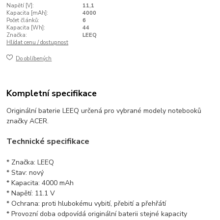
Napětí [V]:
11,1
Kapacita [mAh]:
4000
Počet článků:
6
Kapacita [Wh]:
44
Značka:
LEEQ
Hlídat cenu / dostupnost
Do oblíbených
Kompletní specifikace
Originální baterie LEEQ určená pro vybrané modely notebooků
značky ACER.
Technické specifikace
* Značka: LEEQ
* Stav: nový
* Kapacita: 4000 mAh
* Napětí: 11.1 V
* Ochrana: proti hlubokému vybití, přebití a přehřátí
* Provozní doba odpovídá originální baterii stejné kapacity