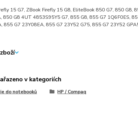
refly 15 G7, ZBook Firefly 15 G8, EliteBook 850 G7, 850 G
, 850 G8 4UT 4853S95Y5 G7, 855 G8, 855 G7 1Q6F0ES, 8
, 855 G7 23Y08EA, 855 G7 23Y52 G75, 855 G7 23Y52 GPA
zboží
zařazeno v kategoriích
ie do notebooků
HP / Compaq