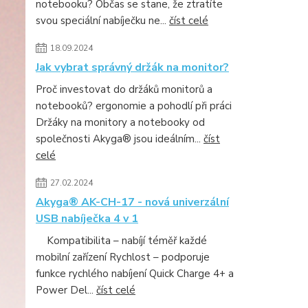
notebooku? Občas se stane, že ztratíte
svou speciální nabíječku ne...
číst celé
18.09.2024
Jak vybrat správný držák na monitor?
Proč investovat do držáků monitorů a
notebooků? ergonomie a pohodlí při práci
Držáky na monitory a notebooky od
společnosti Akyga® jsou ideálním...
číst
celé
27.02.2024
Akyga® AK-CH-17 - nová univerzální
USB nabíječka 4 v 1
Kompatibilita – nabíjí téměř každé
mobilní zařízení Rychlost – podporuje
funkce rychlého nabíjení Quick Charge 4+ a
Power Del...
číst celé