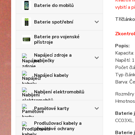
Kvalitní 
Baterie do mobilů
vybití a p
Tříčlánk
Baterie spotřební
Zkontrol
Baterie pro vojenské
přístroje
Popis:
Kapacita
Napájecí zdroje a
Napětí: 
nabíječky
Počet čl
Typ článk
Napájecí kabely
Barva: Č
Nabíjení elektromobilů
Rozměry 
Hmotnost
Paměťové karty
Baterie 
CC03XL,
Prodlužovací kabely a
přepěťové ochrany
Baterie 