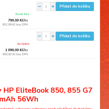
Přidat do košíku
ihned 4 ks
790,00 Kč
/
ks
652,89 Kč
bez DPH
Přidat do košíku
do týdne
1 090,00 Kč
/
ks
900,83 Kč
bez DPH
y HP EliteBook 850, 855 G7
800mAh 56Wh