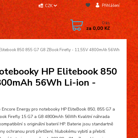
Přihlášení
CZK
0
ks
za
0,00 Kč
 Elitebook 850 855 G7 G8 ZBook Firefly - 11,55V 4800mAh 56Wh
notebooky HP Elitebook 850
4800mAh 56Wh Li-ion -
e Encore Energy pro notebooky HP EliteBook 850, 855 G7 a
ook Firefly 15 G7 a G8 4800mAh 56Wh Kvalitní náhrada
mpatibilní s originální baterií HP. Baterie jsou standartně
y ochranou proti přetížení, hlubokému vybití a přebití.