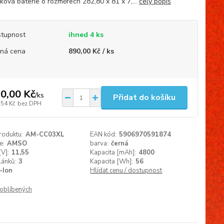
nková baterie o rozměrech 282,80 x 81 x 7,...
celý popis
tupnost
ihned 4 ks
ná cena
890,00 Kč / ks
0,00 Kč
/
ks
Přidat do košíku
,54 Kč
bez DPH
roduktu:
AM-CC03XL
EAN kód:
5906970591874
e:
AMSO
barva:
černá
[V]:
11,55
Kapacita [mAh]:
4800
lánků:
3
Kapacita [Wh]:
56
i-Ion
Hlídat cenu / dostupnost
oblíbených