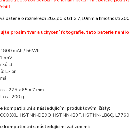
náhrada 100% kompatibilní s originální baterií HP. Baterie jsou 
řebití.
ová baterie o rozměrech 282,80 x 81 x 7,10mm a hmotnosti 20
ujte prosím tvar a uchycení fotografie, tato baterie není k
: 4800 mAh / 56Wh
11.55V
ánků: 3
ů: Li-Ion
erná
cca: 275 x 65 x 7 mm
 cca: 200 g
je kompatibilní s následujícími produktovými čísly:
 CCO3XL, HSTNN-DB9Q, HSTNN-IB9F, HSTNN-LB8Q, L77608
je kompatibilní s následujícími zařízeními: