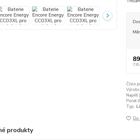
Tříčlá
Dos
Měr
89
735
Číslo p
Výrobc
Napětí 
Počet č
Typ:
L
Do 
é produkty