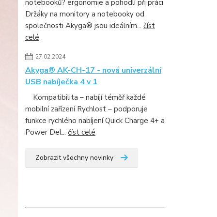
notebooků? ergonomie a pohodlí při práci
Držáky na monitory a notebooky od
společnosti Akyga® jsou ideálním...
číst
celé
27.02.2024
Akyga® AK-CH-17 - nová univerzální
USB nabíječka 4 v 1
Kompatibilita – nabíjí téměř každé
mobilní zařízení Rychlost – podporuje
funkce rychlého nabíjení Quick Charge 4+ a
Power Del...
číst celé
Zobrazit všechny novinky