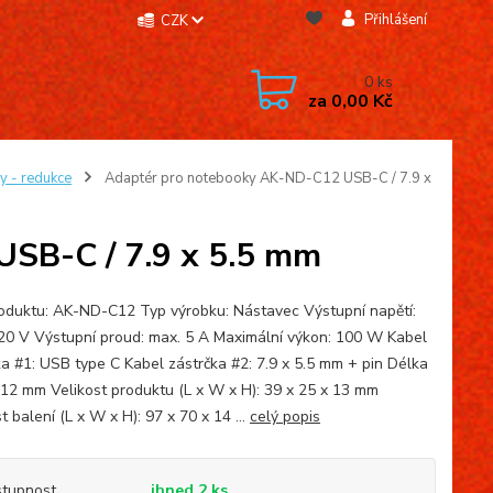
Přihlášení
CZK
0
ks
za
0,00 Kč
y - redukce
Adaptér pro notebooky AK-ND-C12 USB-C / 7.9 x
SB-C / 7.9 x 5.5 mm
oduktu: AK-ND-C12 Typ výrobku: Nástavec Výstupní napětí:
 20 V Výstupní proud: max. 5 A Maximální výkon: 100 W Kabel
ka #1: USB type C Kabel zástrčka #2: 7.9 x 5.5 mm + pin Délka
: 12 mm Velikost produktu (L x W x H): 39 x 25 x 13 mm
t balení (L x W x H): 97 x 70 x 14 ...
celý popis
tupnost
ihned 2 ks