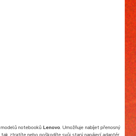
ch modelů notebooků
Lenovo
. Umožňuje nabíjet přenosný
 tak ztratíte nebo poškodíte svůj starý napájecí adaptér,