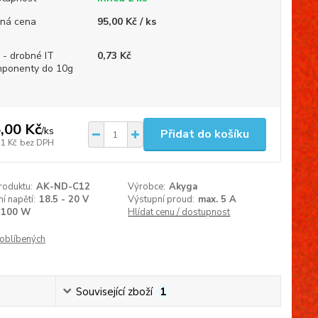
ná cena
95,00 Kč / ks
 - drobné IT
0,73 Kč
ponenty do 10g
,00 Kč
/
ks
Přidat do košíku
51 Kč
bez DPH
roduktu:
AK-ND-C12
Výrobce:
Akyga
í napětí:
18.5 - 20 V
Výstupní proud:
max. 5 A
100 W
Hlídat cenu / dostupnost
oblíbených
Související zboží
1