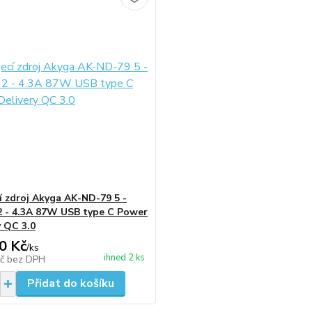
í zdroj Akyga AK-ND-79 5 -
 2 - 4.3A 87W USB type C Power
y QC 3.0
0 Kč
/
ks
ihned 2 ks
Kč
bez DPH
Přidat do košíku