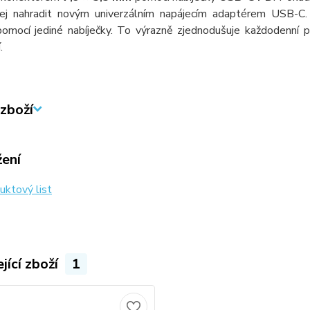
ej nahradit novým univerzálním napájecím adaptérem USB-C
pomocí jediné nabíječky. To výrazně zjednodušuje každodenní p
.
zboží
žení
ktový list
jící zboží
1