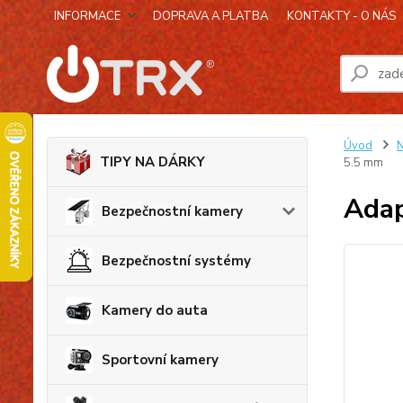
INFORMACE
DOPRAVA A PLATBA
KONTAKTY - O NÁS
Úvod
N
TIPY NA DÁRKY
5.5 mm
Adap
Bezpečnostní kamery
Bezpečnostní systémy
Kamery do auta
Sportovní kamery