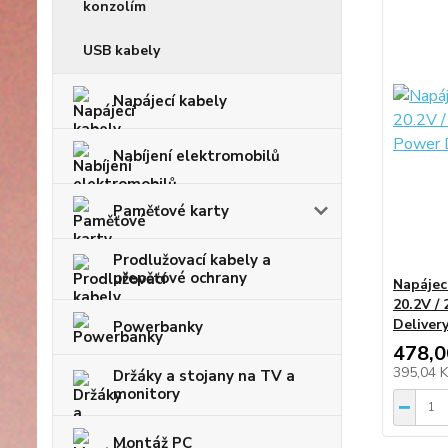
konzolím
USB kabely
Napájecí kabely
Nabíjení elektromobilů
Paměťové karty
Prodlužovací kabely a
přepěťové ochrany
Napájec
20.2V /
Deliver
Powerbanky
478,0
395,04 
Držáky a stojany na TV a
monitory
Montáž PC