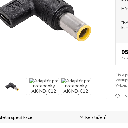
Měr
*RP
kom
95
78,
Číslo p
Výstupn
Výkon:
Do 
etní specifikace
Ke stažení