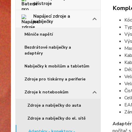
přístroje
Komple
Napájecí zdroje a
Kód
nabíječky
Typ
Výs
Měniče napětí
Výs
Bezdrátové nabíječky a
Max
adaptéry
Kab
Kab
Nabíječky k mobilům a tabletům
Dél
Vel
Zdroje pro tiskárny a periferie
Vel
Čis
Zdroje k notebookům
Cel
EA
Zdroje a nabíječky do auta
Zár
Zdroje a nabíječky do el. sítě
Adaptér
počítač 
Adaptéry - konektory -