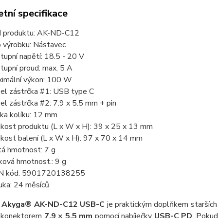
tní specifikace
 produktu: AK-ND-C12
 výrobku: Nástavec
tupní napětí: 18.5 - 20 V
tupní proud: max. 5 A
imální výkon: 100 W
el zástrčka #1: USB type C
el zástrčka #2: 7.9 x 5.5 mm + pin
ka kolíku: 12 mm
ikost produktu (L x W x H): 39 x 25 x 13 mm
ikost balení (L x W x H): 97 x 70 x 14 mm
tá hmotnost: 7 g
ková hmotnost.: 9 g
N kód: 5901720138255
uka: 24 měsíců
 Akyga® AK-ND-C12 USB-C
je praktickým doplňkem starší
s konektorem
7,9 × 5,5 mm
pomocí nabíječky
USB-C PD
. Pokud