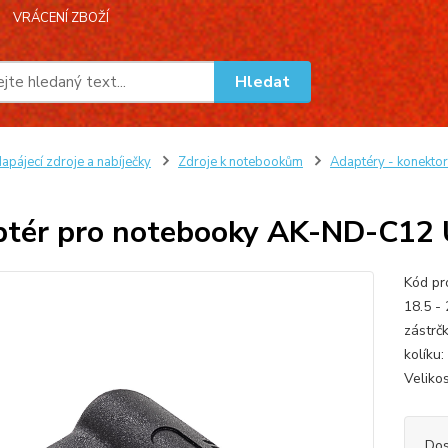
VRÁCENÍ ZBOŽÍ
Hledat
apájecí zdroje a nabíječky
Zdroje k notebookům
Adaptéry - konektor
tér pro notebooky AK-ND-C12 U
Kód pr
18.5 -
zástrč
kolíku
Velikos
Dos