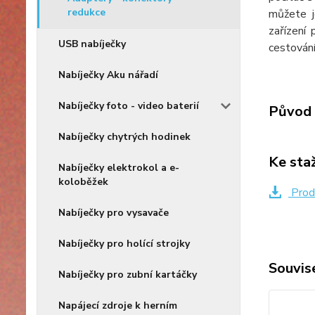
redukce
můžete j
zařízení 
USB nabíječky
cestování
Nabíječky Aku nářadí
Nabíječky foto - video baterií
Původ 
Nabíječky chytrých hodinek
Ke sta
Nabíječky elektrokol a e-
koloběžek
Produ
Nabíječky pro vysavače
Nabíječky pro holící strojky
Souvise
Nabíječky pro zubní kartáčky
Napájecí zdroje k herním