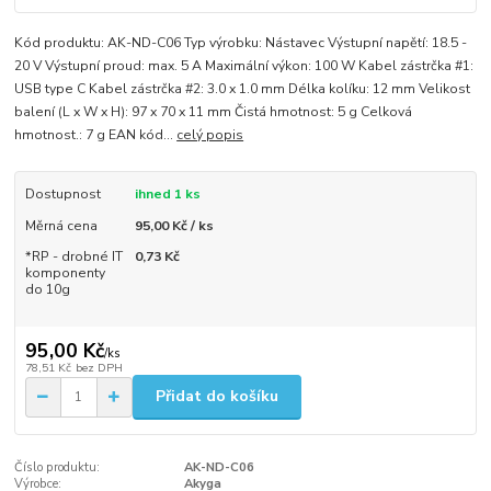
Kód produktu: AK-ND-C06 Typ výrobku: Nástavec Výstupní napětí: 18.5 -
20 V Výstupní proud: max. 5 A Maximální výkon: 100 W Kabel zástrčka #1:
USB type C Kabel zástrčka #2: 3.0 x 1.0 mm Délka kolíku: 12 mm Velikost
balení (L x W x H): 97 x 70 x 11 mm Čistá hmotnost: 5 g Celková
hmotnost.: 7 g EAN kód...
celý popis
Dostupnost
ihned 1 ks
Měrná cena
95,00 Kč / ks
*RP - drobné IT
0,73 Kč
komponenty
do 10g
95,00 Kč
/
ks
78,51 Kč
bez DPH
Přidat do košíku
Číslo produktu:
AK-ND-C06
Výrobce:
Akyga