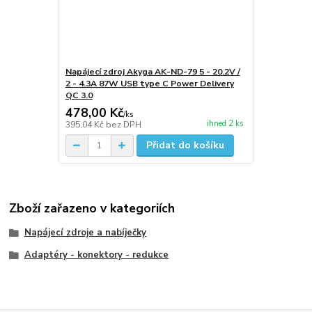
Napájecí zdroj Akyga AK-ND-79 5 - 20.2V /
2 - 4.3A 87W USB type C Power Delivery
QC 3.0
478,00 Kč
/
ks
ihned 2 ks
395,04 Kč
bez DPH
Přidat do košíku
Zboží zařazeno v kategoriích
Napájecí zdroje a nabíječky
Adaptéry - konektory - redukce