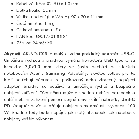
Kabel zástrčka #2: 3.0 x 1.0 mm
Délka kolíku: 12 mm
Velikost balení (L x W x H): 97 x 70 x 11 mm
Čistá hmotnost: 5 g
Celková hmotnost.: 7 g
EAN kód: 5901720138194
Záruka: 24 měsíců
Akyga® AK-ND-C06
je malý a velmi praktický
adaptér USB-C
.
Umožňuje rychlou a snadnou výměnu konektoru USB typu C za
konektor
3,0x1,0 mm
, který se často nachází na starších
noteboocích
Acer
a
Samsung
. Adaptér je skvělou volbou pro ty,
kteří potřebují náhradu za poškozený nebo ztracený napájecí
adaptér. Snadno se používá a umožňuje rychlé a bezpečné
nabíjení zařízení. Díky němu můžete snadno nabíjet notebook a
další mobilní zařízení pomocí stejné univerzální nabíječky
USB-C
PD
. Adaptér navíc umožňuje nabíjení s maximálním výkonem
100
W
. Snadno tedy bude napájet jak malý ultrabook, tak notebook
nabíjený vyšším výkonem.