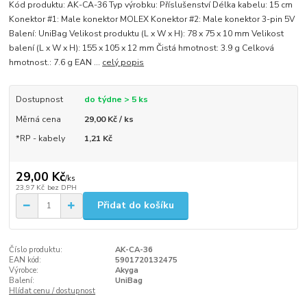
Kód produktu: AK-CA-36 Typ výrobku: Příslušenství Délka kabelu: 15 cm
Konektor #1: Male konektor MOLEX Konektor #2: Male konektor 3-pin 5V
Balení: UniBag Velikost produktu (L x W x H): 78 x 75 x 10 mm Velikost
balení (L x W x H): 155 x 105 x 12 mm Čistá hmotnost: 3.9 g Celková
hmotnost.: 7.6 g EAN ...
celý popis
Dostupnost
do týdne > 5 ks
Měrná cena
29,00 Kč / ks
*RP - kabely
1,21 Kč
29,00 Kč
/
ks
23,97 Kč
bez DPH
Přidat do košíku
Číslo produktu:
AK-CA-36
EAN kód:
5901720132475
Výrobce:
Akyga
Balení:
UniBag
Hlídat cenu / dostupnost