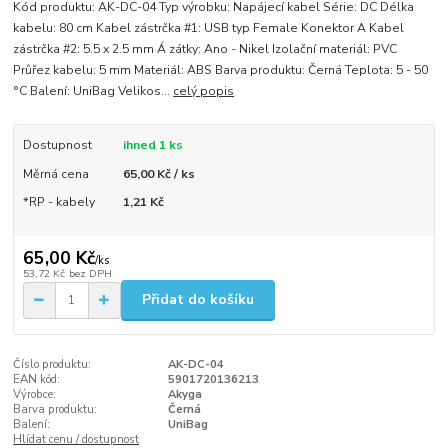
Kód produktu: AK-DC-04 Typ výrobku: Napájecí kabel Série: DC Délka
kabelu: 80 cm Kabel zástrčka #1: USB typ Female Konektor A Kabel
zástrčka #2: 5.5 x 2.5 mm Á zátky: Ano - Nikel Izolační materiál: PVC
Průřez kabelu: 5 mm Materiál: ABS Barva produktu: Černá Teplota: 5 - 50
°C Balení: UniBag Velikos...
celý popis
Dostupnost
ihned 1 ks
Měrná cena
65,00 Kč / ks
*RP - kabely
1,21 Kč
65,00 Kč
/
ks
53,72 Kč
bez DPH
Přidat do košíku
Číslo produktu:
AK-DC-04
EAN kód:
5901720136213
Výrobce:
Akyga
Barva produktu:
Černá
Balení:
UniBag
Hlídat cenu / dostupnost