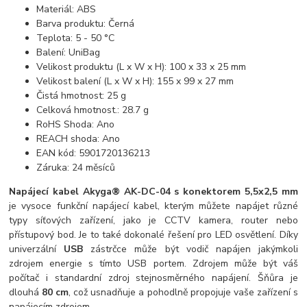
Materiál: ABS
Barva produktu: Černá
Teplota: 5 - 50 °C
Balení: UniBag
Velikost produktu (L x W x H): 100 x 33 x 25 mm
Velikost balení (L x W x H): 155 x 99 x 27 mm
Čistá hmotnost: 25 g
Celková hmotnost.: 28.7 g
RoHS Shoda: Ano
REACH shoda: Ano
EAN kód: 5901720136213
Záruka: 24 měsíců
Napájecí kabel Akyga® AK-DC-04 s konektorem 5,5x2,5 mm
je vysoce funkční napájecí kabel, kterým můžete napájet různé
typy síťových zařízení, jako je CCTV kamera, router nebo
přístupový bod. Je to také dokonalé řešení pro LED osvětlení. Díky
univerzální
USB
zástrčce může být vodič napájen jakýmkoli
zdrojem energie s tímto USB portem. Zdrojem může být váš
počítač i standardní zdroj stejnosměrného napájení. Šňůra je
dlouhá
80 cm
, což usnadňuje a pohodlně propojuje vaše zařízení s
napájecím zdrojem.