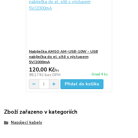
Nabíječka AMSO AM-USB-10W - USB
nabíječka do el. sítě s výstupem
5V/2000mA
120,00 Kč
/
ks
ihned 4 ks
99,17 Kč
bez DPH
Přidat do košíku
Zboží zařazeno v kategoriích
Napájecí kabely