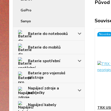
Původ 
GoPro
Souvise
Sanyo
Baterie do notebooků
Novinka
Baterie do mobilů
Baterie spotřební
Baterie pro vojenské
přístroje
Napájecí zdroje a
nabíječky
Napájecí kabely
TRX USB