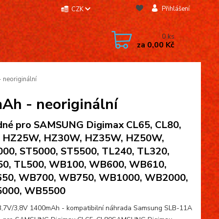
Přihlášení
CZK
0
ks
za
0,00 Kč
neoriginální
Ah - neoriginální
né pro SAMSUNG Digimax CL65, CL80,
, HZ25W, HZ30W, HZ35W, HZ50W,
00, ST5000, ST5500, TL240, TL320,
50, TL500, WB100, WB600, WB610,
50, WB700, WB750, WB1000, WB2000,
000, WB5500
 3,7V/3,8V 1400mAh - kompatibilní náhrada Samsung SLB-11A