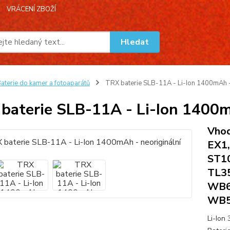
VRÁCENÍ ZBOŽÍ
Hledat
aterie do kamer a fotoaparátů
TRX baterie SLB-11A - Li-Ion 1400mAh - 
baterie SLB-11A - Li-Ion 1400m
Vhod
EX1
ST10
TL3
WB6
WB5
Li-Ion