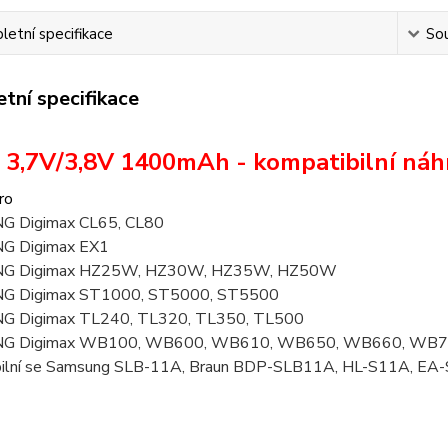
etní specifikace
Sou
tní specifikace
n 3,7V/3,8V 1400mAh - kompatibilní n
ro
 Digimax CL65, CL80
 Digimax EX1
G Digimax HZ25W, HZ30W, HZ35W, HZ50W
 Digimax ST1000, ST5000, ST5500
 Digimax TL240, TL320, TL350, TL500
G Digimax WB100, WB600, WB610, WB650, WB660, WB7
bilní se Samsung SLB-11A, Braun BDP-SLB11A, HL-S11A, 