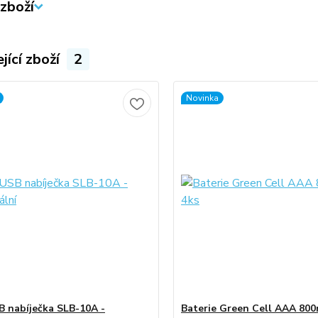
zboží
jící zboží
2
Novinka
 nabíječka SLB-10A -
Baterie Green Cell AAA 80