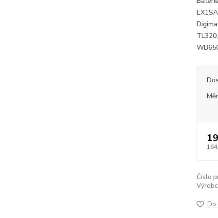
Bater
EX1SA
Digim
TL320
WB650
Dos
Měr
19
164
Číslo p
Výrobc
Do 