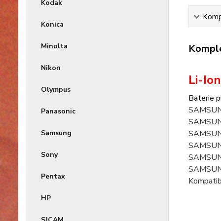
Kodak
Kompl
Konica
Minolta
Komple
Nikon
Li-Io
Olympus
Baterie p
SAMSUNG
Panasonic
SAMSUNG
Samsung
SAMSUN
SAMSUNG
Sony
SAMSUNG
SAMSUN
Pentax
Kompati
HP
SJCAM