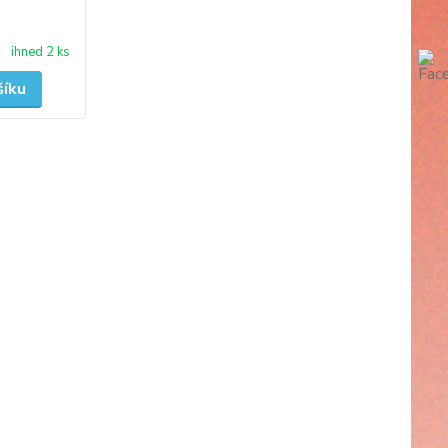
ihned 2 ks
šíku