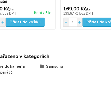
nální
0 Kč
169,00 Kč
/
ks
/
ks
ihned > 5 ks
Kč
bez DPH
139,67 Kč
bez DPH
Přidat do košíku
Přidat do ko
zařazeno v kategoriích
ie do kamer a
Samsung
aparátů