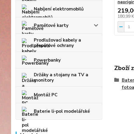
neorigi
Nabíjení elektromobilů
219,0
180,99 
Paměťové karty
Prodlužovací kabely a
přepěťové ochrany
Powerbanky
Zboží 
Držáky a stojany na TV a
monitory
Bater
foto
Montáž PC
Baterie li-pol modelářské