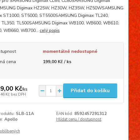
ie pro SAMSUNG Digimax CL65, CL80SAMSUNG Digimax
MSUNG Digimax HZ25W, HZ30W, HZ35W, HZ50WSAMSUNG
ax ST1000, ST5000, ST5500SAMSUNG Digimax TL240,
, TL350, TL500SAMSUNG Digimax WB100, WB600, WB610,
, WB660, WB700...
celý popis
tupnost
momentálně nedostupné
ná cena
199,00 Kč / ks
9,00 Kč
/
ks
Přidat do košíku
,46 Kč
bez DPH
roduktu:
SLB-11A
EAN kód:
8592457291312
e:
Apollo
Hlídat cenu / dostupnost
oblíbených