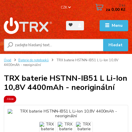
0
ks
CZK
za
0,00 Kč
Menu
Hledat
Úvod
Baterie do notebooků
TRX baterie HSTNN-IB51 L Li-Ion 10,8V
4400mAh - neoriginální
TRX baterie HSTNN-IB51 L Li-Ion
10,8V 4400mAh - neoriginální
Akce