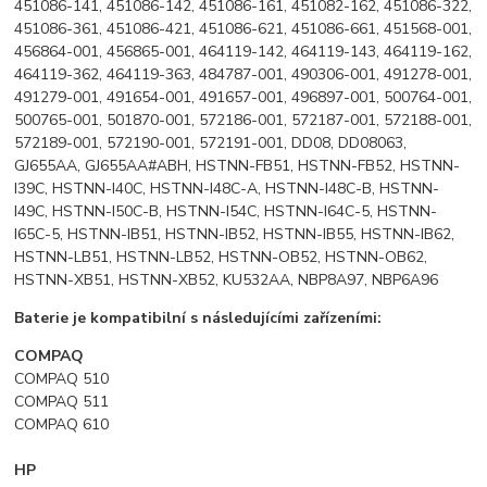
451086-141, 451086-142, 451086-161, 451082-162, 451086-322,
451086-361, 451086-421, 451086-621, 451086-661, 451568-001,
456864-001, 456865-001, 464119-142, 464119-143, 464119-162,
464119-362, 464119-363, 484787-001, 490306-001, 491278-001,
491279-001, 491654-001, 491657-001, 496897-001, 500764-001,
500765-001, 501870-001, 572186-001, 572187-001, 572188-001,
572189-001, 572190-001, 572191-001, DD08, DD08063,
GJ655AA, GJ655AA#ABH, HSTNN-FB51, HSTNN-FB52, HSTNN-
I39C, HSTNN-I40C, HSTNN-I48C-A, HSTNN-I48C-B, HSTNN-
I49C, HSTNN-I50C-B, HSTNN-I54C, HSTNN-I64C-5, HSTNN-
I65C-5, HSTNN-IB51, HSTNN-IB52, HSTNN-IB55, HSTNN-IB62,
HSTNN-LB51, HSTNN-LB52, HSTNN-OB52, HSTNN-OB62,
HSTNN-XB51, HSTNN-XB52, KU532AA, NBP8A97, NBP6A96
Baterie je kompatibilní s následujícími zařízeními:
COMPAQ
COMPAQ 510
COMPAQ 511
COMPAQ 610
HP