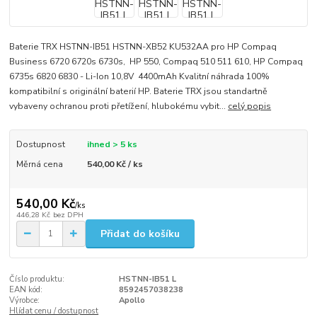
Baterie TRX HSTNN-IB51 HSTNN-XB52 KU532AA pro HP Compaq
Business 6720 6720s 6730s, HP 550, Compaq 510 511 610, HP Compaq
6735s 6820 6830 - Li-Ion 10,8V 4400mAh Kvalitní náhrada 100%
kompatibilní s originální baterií HP. Baterie TRX jsou standartně
vybaveny ochranou proti přetížení, hlubokému vybit...
celý popis
Dostupnost
ihned > 5 ks
Měrná cena
540,00 Kč / ks
540,00 Kč
/
ks
446,28 Kč
bez DPH
Přidat do košíku
Číslo produktu:
HSTNN-IB51 L
EAN kód:
8592457038238
Výrobce:
Apollo
Hlídat cenu / dostupnost