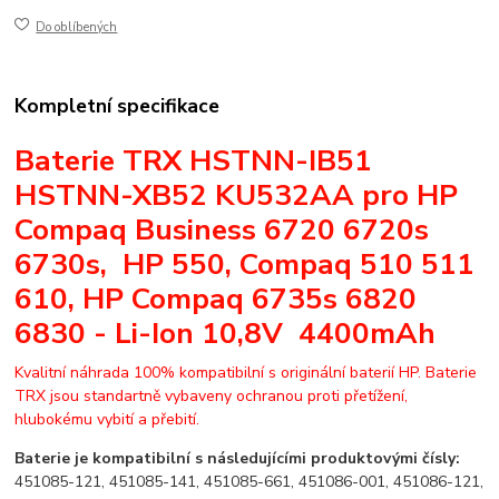
Do oblíbených
Kompletní specifikace
Baterie TRX HSTNN-IB51
HSTNN-XB52 KU532AA pro HP
Compaq Business 6720 6720s
6730s, HP 550, Compaq 510 511
610, HP Compaq 6735s 6820
6830 - Li-Ion 10,8V 4400mAh
Kvalitní náhrada 100% kompatibilní s originální baterií HP. Baterie
TRX jsou standartně vybaveny ochranou proti přetížení,
hlubokému vybití a přebití.
Baterie je kompatibilní s následujícími produktovými čísly:
451085-121, 451085-141, 451085-661, 451086-001, 451086-121,