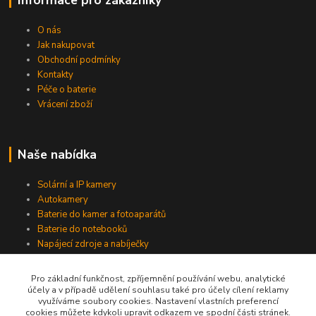
O nás
Jak nakupovat
Obchodní podmínky
Kontakty
Péče o baterie
Vrácení zboží
Naše nabídka
Solární a IP kamery
Autokamery
Baterie do kamer a fotoaparátů
Baterie do notebooků
Napájecí zdroje a nabíječky
Pro základní funkčnost, zpříjemnění používání webu, analytické
účely a v případě udělení souhlasu také pro účely cílení reklamy
Jsme na Facebooku
využíváme soubory cookies. Nastavení vlastních preferencí
cookies můžete kdykoli upravit odkazem ve spodní části stránek.