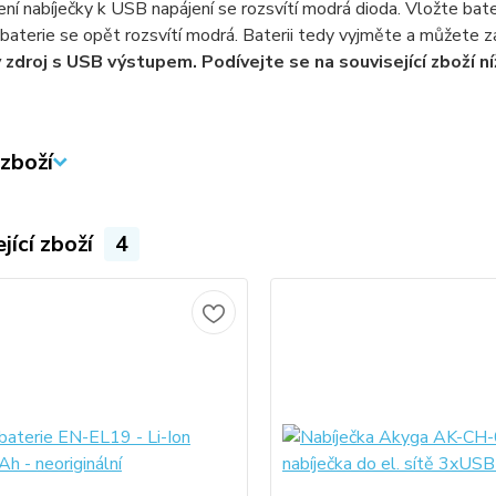
ení nabíječky k USB napájení se rozsvítí modrá dioda. Vložte bater
 baterie se opět rozsvítí modrá. Baterii tedy vyjměte a můžete z
v zdroj s USB výstupem. Podívejte se na související zboží ní
zboží
jící zboží
4