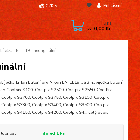
Přihlášení
CZK
0
ks
za
0,00 Kč
íječka EN-EL19 - neoriginální
inální
bíječka Li-Ion baterií pro Nikon EN-EL19 USB nabíječka baterií
kon Coolpix S100, Coolpix S2500, Coolpix S2550, CoolPix
 Coolpix S2700, Coolpix S2750, Coolpix S3100, Coolpix
 Coolpix S3300, Coolpix S3400, Coolpix S3500, Coolpix
 Coolpix S4150, Coolpix S4200, Coolpix S4...
celý popis
tupnost
ihned 1 ks