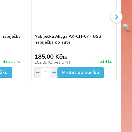
 nabíječka
Nabíječka Akyga AK-CH-07 - USB
Na
nabíječka do auta
3.
3.0
185,00 Kč
21
/
ks
ihned 3 ks
ihned 4 ks
152,89 Kč
bez DPH
17
šíku
Přidat do košíku