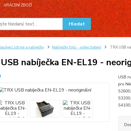
VRÁCENÍ ZBOŽÍ
Hledat
apájecí zdroje a nabíječky
Nabíječky foto - video baterií
TRX USB nab
USB nabíječka EN-EL19 - neorig
USB na
pro Ni
S2600,
S3200,
S4100,
Dos