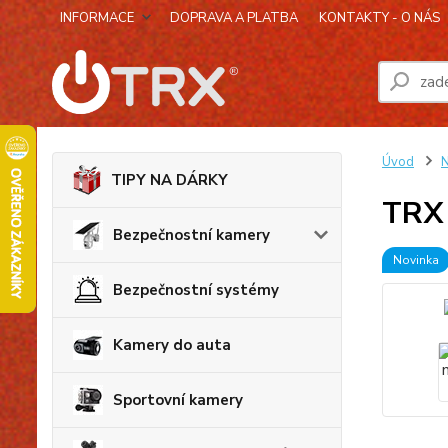
INFORMACE
DOPRAVA A PLATBA
KONTAKTY - O NÁS
Úvod
N
TIPY NA DÁRKY
TRX 
Bezpečnostní kamery
Novinka
Bezpečnostní systémy
Kamery do auta
Sportovní kamery