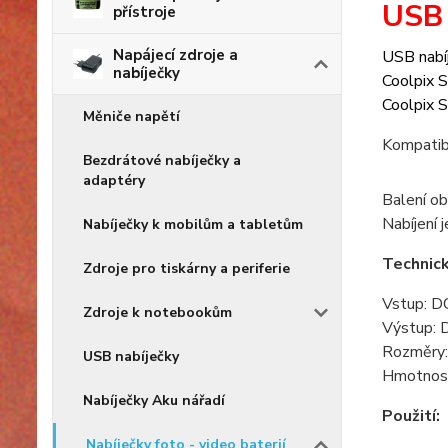
USB
přístroje
Napájecí zdroje a
USB nabí
nabíječky
Coolpix 
Coolpix 
Měniče napětí
Kompatib
Bezdrátové nabíječky a
adaptéry
Balení ob
Nabíjení 
Nabíječky k mobilům a tabletům
Technic
Zdroje pro tiskárny a periferie
Vstup: 
Zdroje k notebookům
Výstup: 
Rozměry
USB nabíječky
Hmotnost
Nabíječky Aku nářadí
Použití:
Nabíječky foto - video baterií