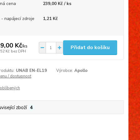
ná cena
239,00 Kč / ks
 - napájecí zdroje
1,21 Kč
9,00 Kč
/
ks
Přidat do košíku
,52 Kč
bez DPH
roduktu:
UNAB EN-EL19
Výrobce:
Apollo
cenu / dostupnost
oblíbených
visející zboží
4