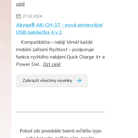
celé
27.02.2024
Akyga® AK-CH-17 - nová univerzální
USB nabíječka 4 v 1
Kompatibilita – nabíjí téměř každé
mobilní zařízení Rychlost – podporuje
funkce rychlého nabíjení Quick Charge 4+ a
Power Del...
číst celé
Zobrazit všechny novinky
Pokud zde postrádáte baterii určitého typu