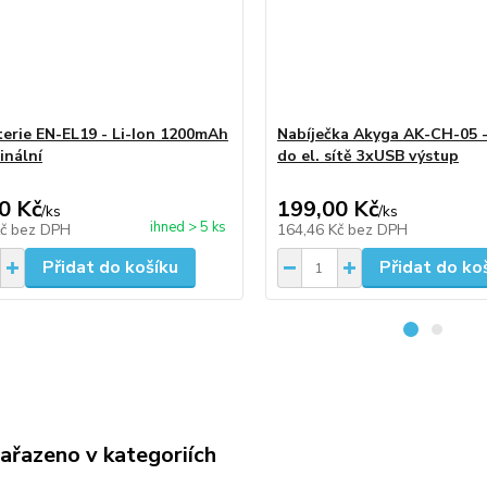
erie EN-EL19 - Li-Ion 1200mAh
Nabíječka Akyga AK-CH-05 -
inální
do el. sítě 3xUSB výstup
0 Kč
199,00 Kč
/
ks
/
ks
ihned > 5 ks
Kč
bez DPH
164,46 Kč
bez DPH
Přidat do košíku
Přidat do ko
zařazeno v kategoriích