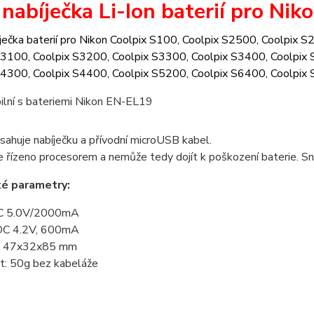
 n
abíječka Li-Ion baterií pro Ni
ječka baterií pro Nikon Coolpix S100, Coolpix S2500, Coolpix 
S3100, Coolpix S3200, Coolpix S3300, Coolpix S3400, Coolpix
S4300, Coolpix S4400, Coolpix S5200, Coolpix S6400, Coolpix
ilní s bateriemi Nikon EN-EL19
sahuje nabíječku a přívodní microUSB kabel.
je řízeno procesorem a nemůže tedy dojít k poškození baterie. S
ké parametry:
DC 5.0V/2000mA
DC 4.2V, 600mA
: 47x32x85 mm
: 50g bez kabeláže