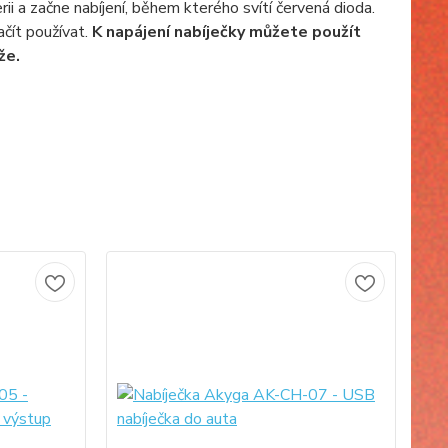
ii a začne nabíjení, během kterého svítí červená dioda.
ačít používat.
K napájení nabíječky můžete použít
že.