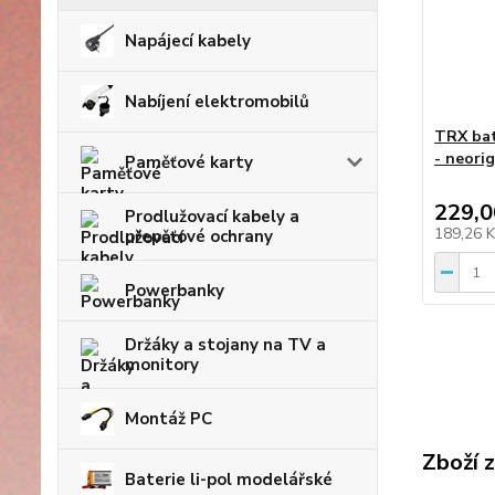
Napájecí kabely
Nabíjení elektromobilů
TRX bat
- neorig
Paměťové karty
229,0
Prodlužovací kabely a
189,26 
přepěťové ochrany
Powerbanky
Držáky a stojany na TV a
monitory
Montáž PC
Zboží 
Baterie li-pol modelářské