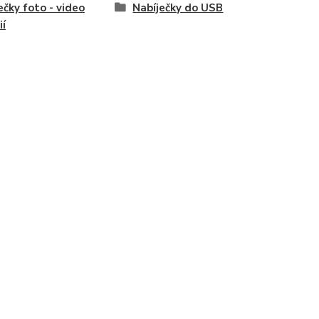
ečky foto - video
Nabíječky do USB
ií