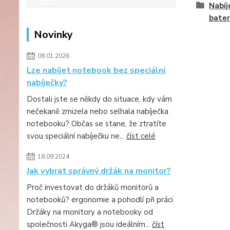
Nabíj
bater
Novinky
08.01.2026
Lze nabíjet notebook bez speciální
nabíječky?
Dostali jste se někdy do situace, kdy vám
nečekaně zmizela nebo selhala nabíječka
notebooku? Občas se stane, že ztratíte
svou speciální nabíječku ne...
číst celé
18.09.2024
Jak vybrat správný držák na monitor?
Proč investovat do držáků monitorů a
notebooků? ergonomie a pohodlí při práci
Držáky na monitory a notebooky od
společnosti Akyga® jsou ideálním...
číst