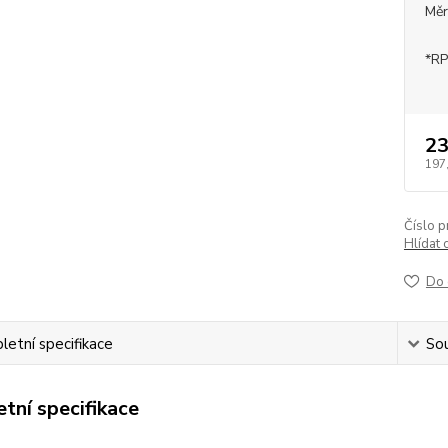
Měr
*RP
23
197
Číslo p
Hlídat 
Do 
etní specifikace
Sou
tní specifikace