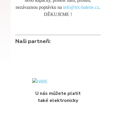
nebo kapacity, pošlete nám, prosím,
nezávaznou poptávku na
info@trx-baterie.cz
.
DĚKUJEME !
Naši partneři:
U nás můžete platit
také elektronicky