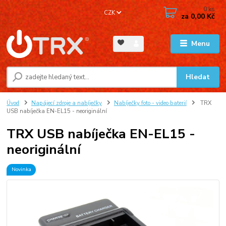
0
ks
CZK
za
0,00 Kč
Menu
Hledat
Úvod
Napájecí zdroje a nabíječky
Nabíječky foto - video baterií
TRX
USB nabíječka EN-EL15 - neoriginální
TRX USB nabíječka EN-EL15 -
neoriginální
Novinka