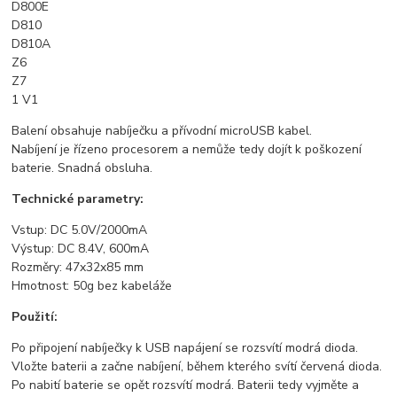
D800E
D810
D810A
Z6
Z7
1 V1
Balení obsahuje nabíječku a přívodní microUSB kabel.
Nabíjení je řízeno procesorem a nemůže tedy dojít k poškození
baterie. Snadná obsluha.
Technické parametry:
Vstup: DC 5.0V/2000mA
Výstup: DC 8.4V, 600mA
Rozměry: 47x32x85 mm
Hmotnost: 50g bez kabeláže
Použití:
Po připojení nabíječky k USB napájení se rozsvítí modrá dioda.
Vložte baterii a začne nabíjení, během kterého svítí červená dioda.
Po nabití baterie se opět rozsvítí modrá. Baterii tedy vyjměte a