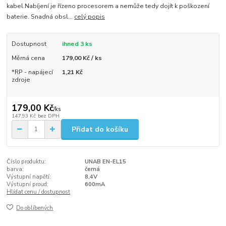
kabel.Nabíjení je řízeno procesorem a nemůže tedy dojít k poškození
baterie. Snadná obsl...
celý popis
Dostupnost
ihned 3 ks
Měrná cena
179,00 Kč / ks
*RP - napájecí
1,21 Kč
zdroje
179,00 Kč
/
ks
147,93 Kč
bez DPH
Přidat do košíku
Číslo produktu:
UNAB EN-EL15
barva:
černá
Výstupní napětí:
8,4V
Výstupní proud:
600mA
Hlídat cenu / dostupnost
Do oblíbených