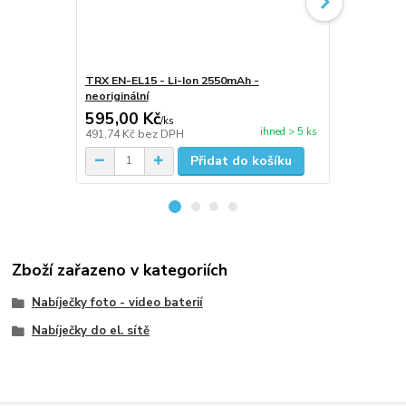
TRX EN-EL15 - Li-Ion 2550mAh -
Nabíječka A
neoriginální
do auta - ne
595,00 Kč
95,00 Kč
/
ks
ihned > 5 ks
491,74 Kč
bez DPH
78,51 Kč
bez
Přidat do košíku
Zboží zařazeno v kategoriích
Nabíječky foto - video baterií
Nabíječky do el. sítě