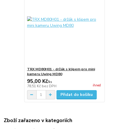
TRX MD80H01 - držák s klipem pro mini
kameru Uwing MD80
95,00 Kč
/
ks
ihned
78,51 Kč
bez DPH
Přidat do košíku
Zboží zařazeno v kategoriích