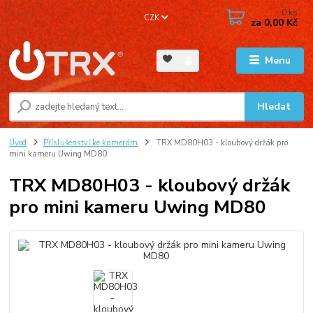
0
ks
CZK
za
0,00 Kč
Menu
Hledat
Úvod
Příslušenství ke kamerám
TRX MD80H03 - kloubový držák pro
mini kameru Uwing MD80
TRX MD80H03 - kloubový držák
pro mini kameru Uwing MD80