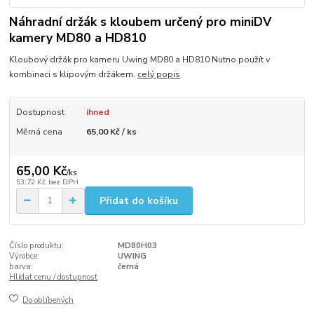
Náhradní držák s kloubem určený pro miniDV
kamery MD80 a HD810
Kloubový držák pro kameru Uwing MD80 a HD810 Nutno použít v
kombinaci s klipovým držákem.
celý popis
Dostupnost
ihned
Měrná cena
65,00 Kč / ks
65,00 Kč
/
ks
53,72 Kč
bez DPH
Přidat do košíku
Číslo produktu:
MD80H03
Výrobce:
UWING
barva:
černá
Hlídat cenu / dostupnost
Do oblíbených