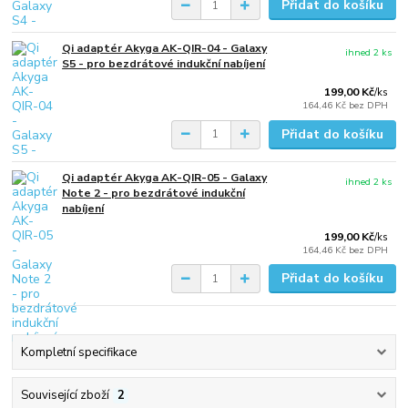
Přidat do košíku
Qi adaptér Akyga AK-QIR-04 - Galaxy
ihned 2 ks
S5 - pro bezdrátové indukční nabíjení
199,00 Kč
/
ks
164,46 Kč
bez DPH
Přidat do košíku
Qi adaptér Akyga AK-QIR-05 - Galaxy
ihned 2 ks
Note 2 - pro bezdrátové indukční
nabíjení
199,00 Kč
/
ks
164,46 Kč
bez DPH
Přidat do košíku
Kompletní specifikace
Související zboží
2