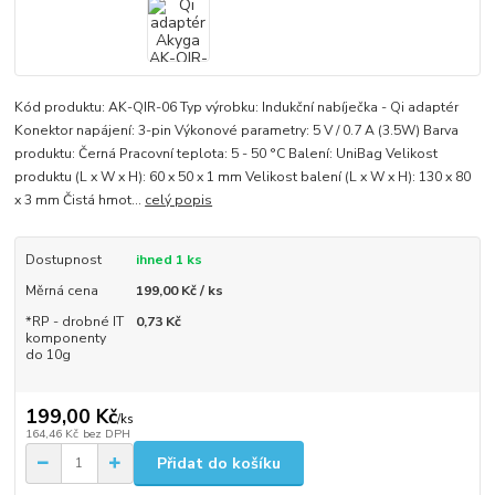
Kód produktu: AK-QIR-06 Typ výrobku: Indukční nabíječka - Qi adaptér
Konektor napájení: 3-pin Výkonové parametry: 5 V / 0.7 A (3.5W) Barva
produktu: Černá Pracovní teplota: 5 - 50 °C Balení: UniBag Velikost
produktu (L x W x H): 60 x 50 x 1 mm Velikost balení (L x W x H): 130 x 80
x 3 mm Čistá hmot...
celý popis
Dostupnost
ihned 1 ks
Měrná cena
199,00 Kč / ks
*RP - drobné IT
0,73 Kč
komponenty
do 10g
199,00 Kč
/
ks
164,46 Kč
bez DPH
Přidat do košíku