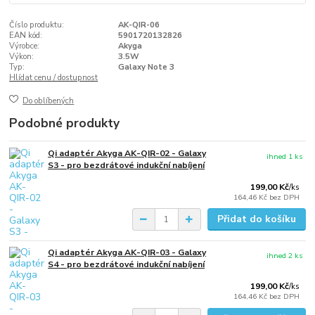
Číslo produktu:
AK-QIR-06
EAN kód:
5901720132826
Výrobce:
Akyga
Výkon:
3.5W
Typ:
Galaxy Note 3
Hlídat cenu / dostupnost
Do oblíbených
Podobné produkty
Qi adaptér Akyga AK-QIR-02 - Galaxy
ihned 1 ks
S3 - pro bezdrátové indukční nabíjení
199,00 Kč
/
ks
164,46 Kč
bez DPH
Přidat do košíku
Qi adaptér Akyga AK-QIR-03 - Galaxy
ihned 2 ks
S4 - pro bezdrátové indukční nabíjení
199,00 Kč
/
ks
164,46 Kč
bez DPH