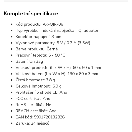
Kompletní specifikace
Kód produktu: AK-QIR-06
Typ výrobku: Indukční nabíječka - Qi adaptér
Konektor napájení: 3-pin
Výkonové parametry: 5 V / 0.7 A (3.5W)
Barva produktu: Černá
Pracovní teplota: 5 - 50 °C
Balení: UniBag
Velikost produktu (L x W x H): 60 x 50 x 1 mm
Velikost balení (L x W x H): 130 x 80 x 3 mm
Čistá hmotnost: 3.8 g
Celková hmotnost.: 6.9 g
Prohlášení o shodě CE: Ano
FCC certifikát: Ano
RoHS certifikát: Ne
REACH certifikát: Ano
EAN kód: 5901720132826
Záruka: 24 měsíců