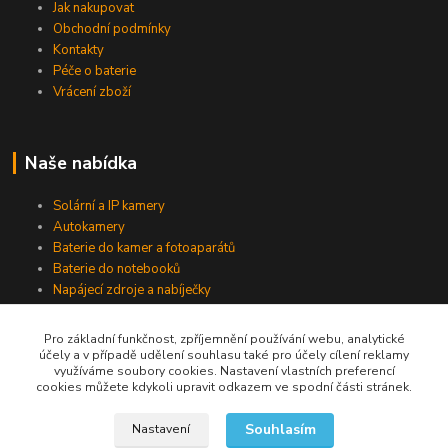
Jak nakupovat
Obchodní podmínky
Kontakty
Péče o baterie
Vrácení zboží
Naše nabídka
Solární a IP kamery
Autokamery
Baterie do kamer a fotoaparátů
Baterie do notebooků
Napájecí zdroje a nabíječky
Pro základní funkčnost, zpříjemnění používání webu, analytické
účely a v případě udělení souhlasu také pro účely cílení reklamy
Jsme na Facebooku
využíváme soubory cookies. Nastavení vlastních preferencí
cookies můžete kdykoli upravit odkazem ve spodní části stránek.
Navštívit stránku
Souhlasím
Nastavení