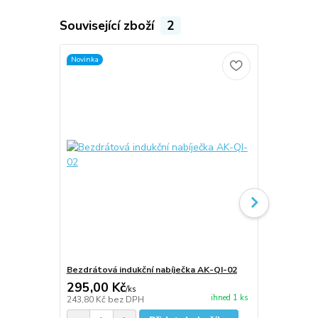
Související zboží
2
Novinka
Novinka
Bezdrátová indukční nabíječka AK-QI-02
Bezdrátová 
295,00 Kč
255,00 K
/
ks
ihned 1 ks
243,80 Kč
bez DPH
210,74 Kč
be