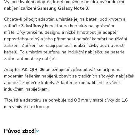
Vysoce kvalitní adaptér, který umožňuje bezdrátové indukční
nabíjení zařízení
Samsung Galaxy Note 3
.
Chcete-li připojit adaptér, umístěte jej na baterii pod krytem a
zatlačte
3-kolíkový
konektor na kontakty na správném
místě. Díky tenkému designu a nízké hmotnosti je adaptér
nepostřehnutelný a jeho přítomnost nemění komfort používání
zařízení. Zařízení se nabíjí pomocí indukční cívky bez nutnosti
kabelů. Po umístění telefonu na indukční nabíječku se baterie
začne automaticky nabíjet.
Adaptér
AK-QIR-06
umožňuje přizpůsobit váš smartphone
moderním řešením nabíjení, zbavit se tradičních síťových nabíječek
a omezit zbytečné kabely. Adaptér je kompatibilní se všemi
indukčními nabíječkami.
Tloušťka adaptéru se pohybuje
od 0,8 mm
v místě cívky
do 1,6
mm
v místě elektroniky.
Původ zboží