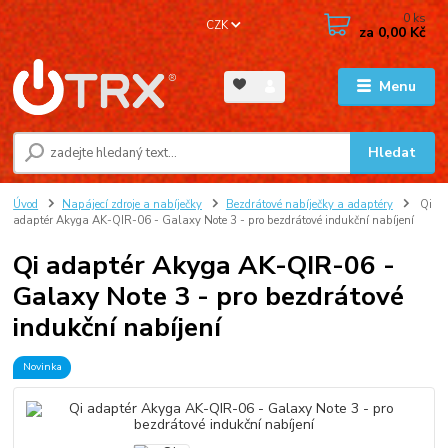
0
ks
CZK
za
0,00 Kč
Menu
Hledat
Úvod
Napájecí zdroje a nabíječky
Bezdrátové nabíječky a adaptéry
Qi
adaptér Akyga AK-QIR-06 - Galaxy Note 3 - pro bezdrátové indukční nabíjení
Qi adaptér Akyga AK-QIR-06 -
Galaxy Note 3 - pro bezdrátové
indukční nabíjení
Novinka