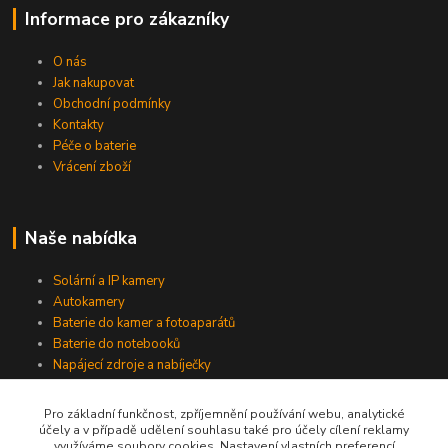
Informace pro zákazníky
O nás
Jak nakupovat
Obchodní podmínky
Kontakty
Péče o baterie
Vrácení zboží
Naše nabídka
Solární a IP kamery
Autokamery
Baterie do kamer a fotoaparátů
Baterie do notebooků
Napájecí zdroje a nabíječky
Pro základní funkčnost, zpříjemnění používání webu, analytické
účely a v případě udělení souhlasu také pro účely cílení reklamy
Jsme na Facebooku
využíváme soubory cookies. Nastavení vlastních preferencí