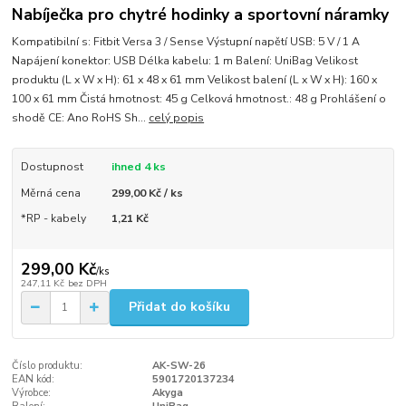
Nabíječka pro chytré hodinky a sportovní náramky
Kompatibilní s: Fitbit Versa 3 / Sense Výstupní napětí USB: 5 V / 1 A
Napájení konektor: USB Délka kabelu: 1 m Balení: UniBag Velikost
produktu (L x W x H): 61 x 48 x 61 mm Velikost balení (L x W x H): 160 x
100 x 61 mm Čistá hmotnost: 45 g Celková hmotnost.: 48 g Prohlášení o
shodě CE: Ano RoHS Sh...
celý popis
Dostupnost
ihned 4 ks
Měrná cena
299,00 Kč / ks
*RP - kabely
1,21 Kč
299,00 Kč
/
ks
247,11 Kč
bez DPH
Přidat do košíku
Číslo produktu:
AK-SW-26
EAN kód:
5901720137234
Výrobce:
Akyga