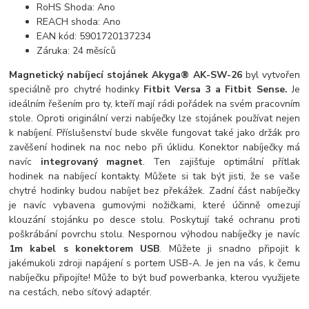
RoHS Shoda: Ano
REACH shoda: Ano
EAN kód: 5901720137234
Záruka: 24 měsíců
Magnetický nabíjecí stojánek Akyga® AK-SW-26
byl vytvořen
speciálně pro chytré hodinky
Fitbit Versa 3 a Fitbit Sense.
Je
ideálním řešením pro ty, kteří mají rádi pořádek na svém pracovním
stole. Oproti originální verzi nabíječky lze stojánek používat nejen
k nabíjení. Příslušenství bude skvěle fungovat také jako držák pro
zavěšení hodinek na noc nebo při úklidu. Konektor nabíječky má
navíc
integrovaný magnet
. Ten zajišťuje optimální přítlak
hodinek na nabíjecí kontakty. Můžete si tak být jisti, že se vaše
chytré hodinky budou nabíjet bez překážek. Zadní část nabíječky
je navíc vybavena gumovými nožičkami, které účinně omezují
klouzání stojánku po desce stolu. Poskytují také ochranu proti
poškrábání povrchu stolu. Nespornou výhodou nabíječky je navíc
1m kabel s konektorem USB
. Můžete ji snadno připojit k
jakémukoli zdroji napájení s portem USB-A. Je jen na vás, k čemu
nabíječku připojíte! Může to být buď powerbanka, kterou využijete
na cestách, nebo síťový adaptér.