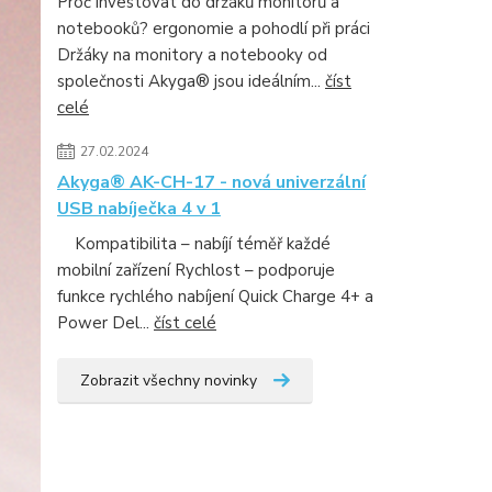
Proč investovat do držáků monitorů a
notebooků? ergonomie a pohodlí při práci
Držáky na monitory a notebooky od
společnosti Akyga® jsou ideálním...
číst
celé
27.02.2024
Akyga® AK-CH-17 - nová univerzální
USB nabíječka 4 v 1
Kompatibilita – nabíjí téměř každé
mobilní zařízení Rychlost – podporuje
funkce rychlého nabíjení Quick Charge 4+ a
Power Del...
číst celé
Zobrazit všechny novinky