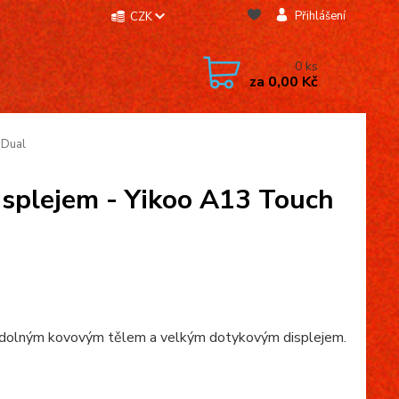
Přihlášení
CZK
0
ks
za
0,00 Kč
 Dual
splejem - Yikoo A13 Touch
dolným kovovým tělem a velkým dotykovým displejem.