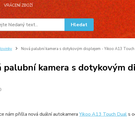
VRÁCENÍ ZBOŽÍ
Hledat
ovinky
Nová palubní kamera s dotykovým displejem - Yikoo A13 Touch
 palubní kamera s dotykovým di
0
ce nám přišla nová duální autokamera
Yikoo A13 Touch Dual
s o