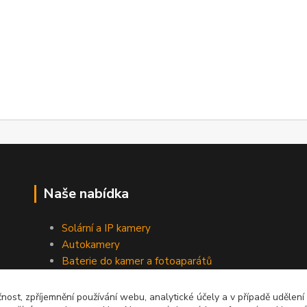
Naše nabídka
Solární a IP kamery
Autokamery
Baterie do kamer a fotoaparátů
Baterie do notebooků
Napájecí zdroje a nabíječky
čnost, zpříjemnění používání webu, analytické účely a v případě udělení