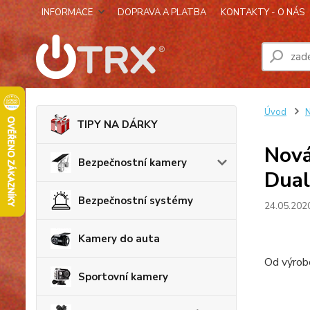
INFORMACE
DOPRAVA A PLATBA
KONTAKTY - O NÁS
Úvod
N
TIPY NA DÁRKY
Nová
Bezpečnostní kamery
Dual
Bezpečnostní systémy
24.05.202
Kamery do auta
Od výrob
Sportovní kamery