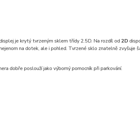
displej je krytý tvrzeným sklem třídy 2.5D. Na rozdíl od
2D
dispo
nejenom na dotek, ale i pohled. Tvrzené sklo znatelně zvyšuje ša
era dobře poslouží jako výborný pomocník při parkování.